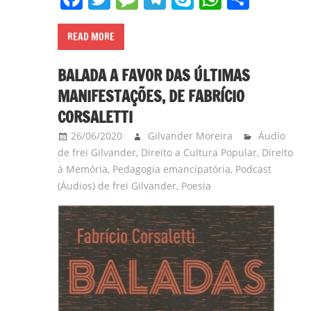
READ MORE
BALADA A FAVOR DAS ÚLTIMAS
MANIFESTAÇÕES, DE FABRÍCIO
CORSALETTI
26/06/2020
Gilvander Moreira
Áudio
de frei Gilvander
,
Direito a Cultura Popular
,
Direito
à Memória
,
Pedagogia emancipatória
,
Podcast
(Áudios) de frei Gilvander
,
Poesia