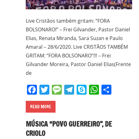
Live Cristãos também gritam: “FORA
BOLSONARO!” – Frei Gilvander, Pastor Daniel
Elias, Renata Miranda, Sara Suzan e Paulo
Amaral – 28/6/2020. Live CRISTÃOS TAMBÉM
GRITAM: “FORA BOLSONARO”!!! – Frei
Gilvander Moreira, Pastor Daniel Elias(Frente
de
Facebook
Twitter
Message
Telegram
Skype
WhatsA
Share
READ MORE
MÚSICA “POVO GUERREIRO”, DE
CRIOLO