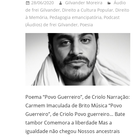
28/06/2020
Gilvander Moreira
Áudio
de frei Gilvander
,
Direito a Cultura Popular
,
Direito
à Memória
,
Pedagogia emancipatória
,
Podcast
(Áudios) de frei Gilvander
,
Poesia
Poema “Povo Guerreiro”, de Criolo Narração:
Carmem Imaculada de Brito Música “Povo
Guerreiro”, de Criolo Povo guerreiro… Bate
tambor Comemora a liberdade Mas a
igualdade não chegou Nossos ancestrais