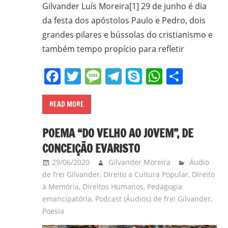
CPT,
Gilvander Luís Moreira[1] 29 de junho é dia
CEBI,
da festa dos apóstolos Paulo e Pedro, dois
SAB,
grandes pilares e bússolas do cristianismo e
PJR
também tempo propício para refletir
e
de
Facebook
Twitter
Message
Telegram
Skype
WhatsA
Share
Movimentos
Sociais
READ MORE
Populares
do
POEMA “DO VELHO AO JOVEM”, DE
Campo
CONCEIÇÃO EVARISTO
e
Urbanos,
29/06/2020
Gilvander Moreira
Áudio
de frei Gilvander
,
Direito a Cultura Popular
,
Direito
em
à Memória
,
Direitos Humanos
,
Pedagogia
Minas
emancipatória
,
Podcast (Áudios) de frei Gilvander
,
Gerais;
Poesia
e-
mail: