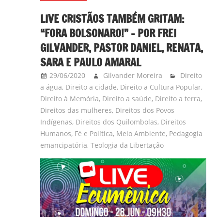
LIVE CRISTÃOS TAMBÉM GRITAM:
“FORA BOLSONARO!” – POR FREI
GILVANDER, PASTOR DANIEL, RENATA,
SARA E PAULO AMARAL
29/06/2020
Gilvander Moreira
Direito
a água
,
Direito a cidade
,
Direito a Cultura Popular
,
Direito à Memória
,
Direito a saúde
,
Direito a terra
,
Direitos das mulheres
,
Direitos dos Povos
Indígenas
,
Direitos dos Quilombolas
,
Direitos
Humanos
,
Fé e Política
,
Meio Ambiente
,
Pedagogia
emancipatória
,
Teologia da Libertação