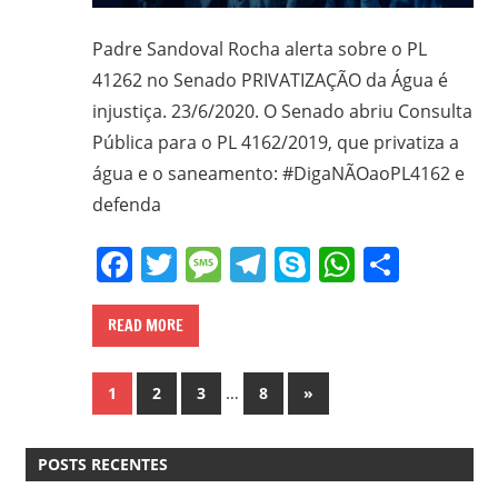
Padre Sandoval Rocha alerta sobre o PL
41262 no Senado PRIVATIZAÇÃO da Água é
injustiça. 23/6/2020. O Senado abriu Consulta
Pública para o PL 4162/2019, que privatiza a
água e o saneamento: #DigaNÃOaoPL4162 e
defenda
Facebook
Twitter
Message
Telegram
Skype
WhatsA
Share
READ MORE
Paginação
…
Next
1
2
3
8
»
Posts
de
POSTS RECENTES
posts