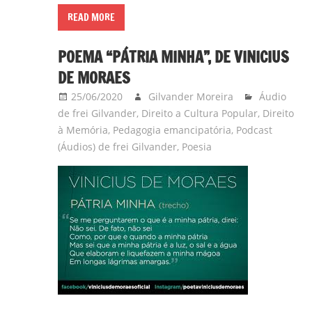
READ MORE
POEMA “PÁTRIA MINHA”, DE VINICIUS
DE MORAES
25/06/2020
Gilvander Moreira
Áudio
de frei Gilvander
,
Direito a Cultura Popular
,
Direito
à Memória
,
Pedagogia emancipatória
,
Podcast
(Áudios) de frei Gilvander
,
Poesia