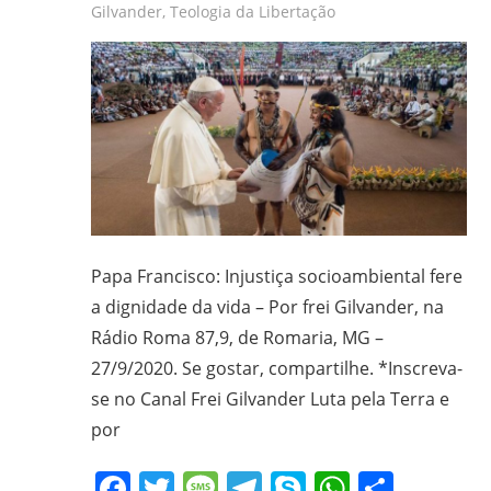
Gilvander
,
Teologia da Libertação
Papa Francisco: Injustiça socioambiental fere
a dignidade da vida – Por frei Gilvander, na
Rádio Roma 87,9, de Romaria, MG –
27/9/2020. Se gostar, compartilhe. *Inscreva-
se no Canal Frei Gilvander Luta pela Terra e
por
Facebook
Twitter
Message
Telegram
Skype
WhatsA
Share