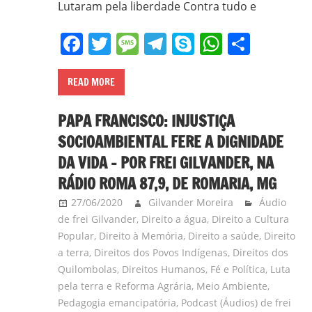
Lutaram pela liberdade Contra tudo e
Facebook
Twitter
Message
Telegram
Skype
WhatsA
Share
READ MORE
PAPA FRANCISCO: INJUSTIÇA
SOCIOAMBIENTAL FERE A DIGNIDADE
DA VIDA – POR FREI GILVANDER, NA
RÁDIO ROMA 87,9, DE ROMARIA, MG
27/06/2020
Gilvander Moreira
Áudio
de frei Gilvander
,
Direito a água
,
Direito a Cultura
Popular
,
Direito à Memória
,
Direito a saúde
,
Direito
a terra
,
Direitos dos Povos Indígenas
,
Direitos dos
Quilombolas
,
Direitos Humanos
,
Fé e Política
,
Luta
pela terra e Reforma Agrária
,
Meio Ambiente
,
Pedagogia emancipatória
,
Podcast (Áudios) de frei