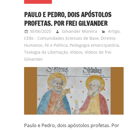
em
Ciências
PAULO E PEDRO, DOIS APÓSTOLOS
Bíblicas
PROFETAS. POR FREI GILVANDER
pelo
30/06/2020
Gilvander Moreira
Artigo
,
Pontifício
CEBs - Comunidades Eclesiais de Base
,
Direitos
Instituto
Humanos
,
Fé e Política
,
Pedagogia emancipatória
,
Bíblico
Teologia da Libertação
,
Vídeos
,
Vídeos de frei
de
Gilvander
Roma,
Itália;
doutorando
em
Educação
pela
FAE/UFMG;
assessor
da
Paulo e Pedro, dois apóstolos profetas. Por