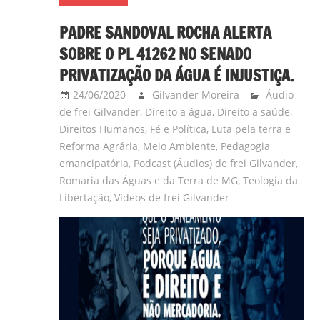
PADRE SANDOVAL ROCHA ALERTA
SOBRE O PL 41262 NO SENADO
PRIVATIZAÇÃO DA ÁGUA É INJUSTIÇA.
24/06/2020
Gilvander Moreira
Áudio
de frei Gilvander
,
Direito a água
,
Direito a saúde
,
Direitos Humanos
,
Fé e Política
,
Luta pela terra e
Reforma Agrária
,
Meio Ambiente
,
Pedagogia
emancipatória
,
Podcast (Áudios) de frei Gilvander
,
Romaria das Águas e da Terra de MG
,
Teologia da
Libertação
,
Vídeos de frei Gilvander