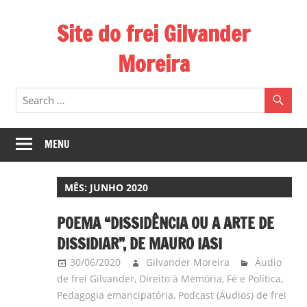
Skip
Site do frei Gilvander
to
content
Moreira
Esse
site
de
frei
MENU
Gilvander
divulga
MÊS:
JUNHO 2020
a
atuação
POEMA “DISSIDÊNCIA OU A ARTE DE
pastoral
DISSIDIAR”, DE MAURO IASI
e
30/06/2020
Gilvander Moreira
Áudio
a
de frei Gilvander
,
Direito à Memória
,
Fé e Política
,
militância
Pedagogia emancipatória
,
Podcast (Áudios) de frei
do