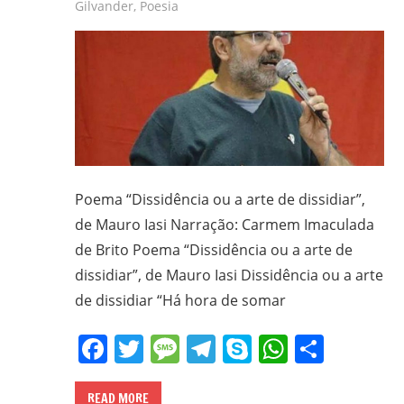
Gilvander
,
Poesia
frei
e
padre
carmelita;
bacharel
e
licenciado
em
Poema “Dissidência ou a arte de dissidiar”,
Filosofia
de Mauro Iasi Narração: Carmem Imaculada
pela
de Brito Poema “Dissidência ou a arte de
UFPR,
bacharel
dissidiar”, de Mauro Iasi Dissidência ou a arte
em
de dissidiar “Há hora de somar
Teologia
Facebook
Twitter
Message
Telegram
Skype
WhatsA
Share
pelo
ITESP/SP;
mestre
READ MORE