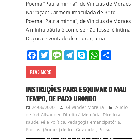
Poema “Pátria minha”, de Vinicius de Moraes
Narração: Carmem Imaculada de Brito
Poema “Pátria minha”, de Vinicius de Moraes
A minha pátria é como se não fosse, é íntima
Doçura e vontade de chorar; uma
Facebook
Twitter
Message
Telegram
Skype
WhatsA
Share
READ MORE
INSTRUÇÕES PARA ESQUIVAR O MAU
TEMPO, DE PACO URONDO
24/06/2020
Gilvander Moreira
Áudio
de frei Gilvander
,
Direito à Memória
,
Direito a
saúde
,
Fé e Política
,
Pedagogia emancipatória
,
Podcast (Áudios) de frei Gilvander
,
Poesia