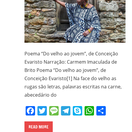
gilvanderufmg@gmail.com
–
www.gilvander.org.br
–
www.freigilvander.blogspot.com.br
–
Poema “Do velho ao jovem”, de Conceição
www.twitter.com/gilvanderluis
–
Evaristo Narração: Carmem Imaculada de
facebook:
Brito Poema “Do velho ao jovem”, de
Gilvander
Conceição Evaristo[1] Na face do velho as
Moreira
rugas são letras, palavras escritas na carne,
abecedário do
Facebook
Twitter
Message
Telegram
Skype
WhatsA
Share
READ MORE