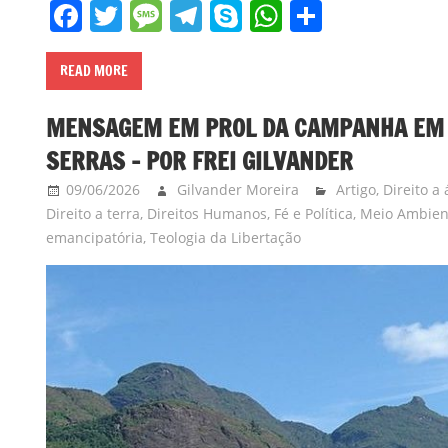
Facebook
Twitter
Message
Telegram
Skype
WhatsApp
Share
READ MORE
MENSAGEM EM PROL DA CAMPANHA EM 
SERRAS – POR FREI GILVANDER
09/06/2026
Gilvander Moreira
Artigo
,
Direito a
Direito a terra
,
Direitos Humanos
,
Fé e Política
,
Meio Ambien
emancipatória
,
Teologia da Libertação