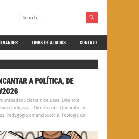
GILVANDER
LINKS DE ALIADOS
CONTATO
NCANTAR A POLÍTICA, DE
/2026
munidades Eclesiais de Base
,
Direito à
Povos Indígenas
,
Direitos dos Quilombolas
,
es
,
Pedagogia emancipatória
,
Teologia da