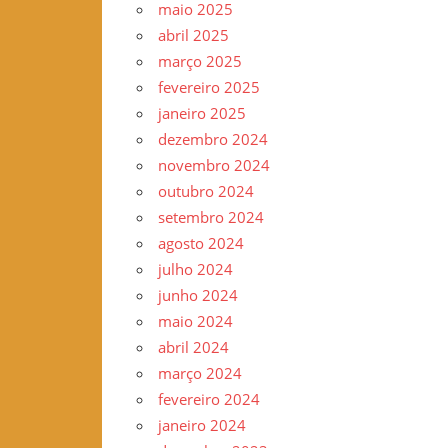
maio 2025
–
abril 2025
www.gilvander.org.br
março 2025
–
fevereiro 2025
www.freigilvander.blogspot.com.br
janeiro 2025
–
dezembro 2024
www.twitter.com/gilvanderluis
novembro 2024
–
outubro 2024
facebook:
setembro 2024
Gilvander
agosto 2024
Moreira
julho 2024
junho 2024
maio 2024
abril 2024
março 2024
fevereiro 2024
janeiro 2024