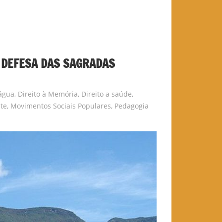
DEFESA DAS SAGRADAS
 água
,
Direito à Memória
,
Direito a saúde
,
te
,
Movimentos Sociais Populares
,
Pedagogia