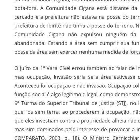
bota-fora. A Comunidade Cigana está distante da 
cercado e a prefeitura não estava na posse do te
prefeitura de Ibirité não tinha a posse do terreno.
Comunidade Cigana não expulsou ninguém da ár
abandonada. Estando a área sem cumprir sua fun
posse da área sem exercer nenhuma medida de força
O juízo da 1ª Vara Cível errou também ao falar de i
mas ocupação. Invasão seria se a área estivesse 
Aconteceu foi ocupação e não invasão. Ocupação co
função social é algo legítimo e legal, como demonstro
6ª Turma do Superior Tribunal de Justiça (STJ), n
que “os sem terra, ao procederem à ocupação, não
que eles investiam contra a propriedade alheia não
mas sim dominados pelo interesse de provocar a i
COMPARATO, 2003, p. 18). O Ministro Cernicchi