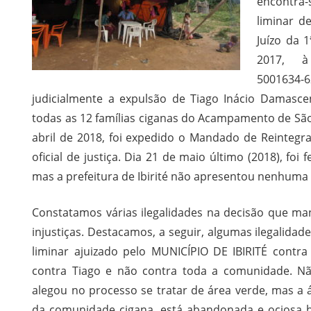
encontra-
liminar d
Juízo da 1
2017, à 
5001634
judicialmente a expulsão de Tiago Inácio Damasce
todas as 12 famílias ciganas do Acampamento de São 
abril de 2018, foi expedido o Mandado de Reintegr
oficial de justiça. Dia 21 de maio último (2018), foi 
mas a prefeitura de Ibirité não apresentou nenhuma a
Constatamos várias ilegalidades na decisão que man
injustiças. Destacamos, a seguir, algumas ilegalidade
liminar ajuizado pelo MUNICÍPIO DE IBIRITÉ cont
contra Tiago e não contra toda a comunidade. Não 
alegou no processo se tratar de área verde, mas a
da comunidade cigana, está abandonada e ociosa h