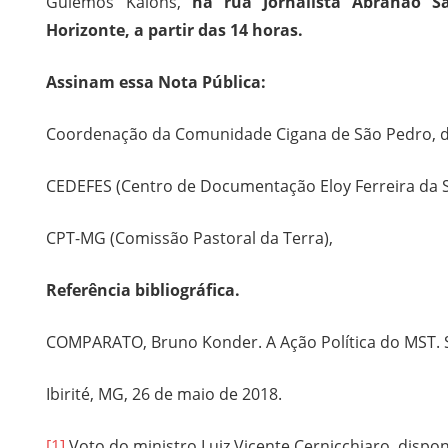
Guiemos Kalons,
na rua Jornalista Abrahão Sa
Horizonte, a partir das 14 horas.
Assinam essa Nota Pública:
Coordenação da Comunidade Cigana de São Pedro, de
CEDEFES (Centro de Documentação Eloy Ferreira da Si
CPT-MG (Comissão Pastoral da Terra),
Referência bibliográfica.
COMPARATO, Bruno Konder. A Ação Política do MST. S
Ibirité, MG, 26 de maio de 2018.
[1]
Voto do ministro Luiz Vicente Cernicchiaro, dispo