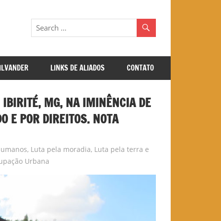
GILVANDER
LINKS DE ALIADOS
CONTATO
IBIRITÉ, MG, NA IMINÊNCIA DE
 E POR DIREITOS. NOTA
 Humanos
,
Luta pela moradia
,
Luta pela terra e
upação Urbana