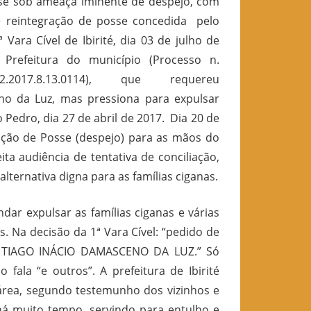
se sob ameaça iminente de despejo, com
e reintegração de posse concedida pelo
ª Vara Cível de Ibirité, dia 03 de julho de
Prefeitura do município (Processo n.
-62.2017.8.13.0114), que requereu
no da Luz, mas pressiona para expulsar
Pedro, dia 27 de abril de 2017. Dia 20 de
ação de Posse (despejo) para as mãos do
feita audiência de tentativa de conciliação,
lternativa digna para as famílias ciganas.
dar expulsar as famílias ciganas e várias
s. Na decisão da 1ª Vara Cível: “pedido de
ra TIAGO INÁCIO DAMASCENO DA LUZ.” Só
fala “e outros”. A prefeitura de Ibirité
 área, segundo testemunho dos vizinhos e
á muito tempo, servindo para entulho e