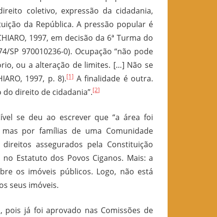
ireito coletivo, expressão da cidadania,
uição da República. A pressão popular é
CHIARO, 1997, em decisão da 6ª Turma do
5574/SP 970010236-0). Ocupação “não pode
io, ou a alteração de limites. […] Não se
[1]
IARO, 1997, p. 8).
A finalidade é outra.
[2]
do direito de cidadania”.
Cível se deu ao escrever que “a área foi
r”, mas por famílias de uma Comunidade
direitos assegurados pela Constituição
 no Estatuto dos Povos Ciganos. Mais: a
bre os imóveis públicos. Logo, não está
aos seus imóveis.
, pois já foi aprovado nas Comissões de