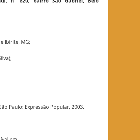
di, n° 820, bairro São Gabriel, Belo
 Ibirité, MG;
lva);
ão Paulo: Expressão Popular, 2003.
nível em