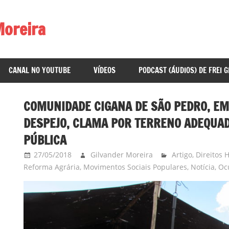
Moreira
CANAL NO YOUTUBE
VÍDEOS
PODCAST (ÁUDIOS) DE FREI 
COMUNIDADE CIGANA DE SÃO PEDRO, EM 
DESPEJO, CLAMA POR TERRENO ADEQUADO
PÚBLICA
27/05/2018
Gilvander Moreira
Artigo
,
Direitos
Reforma Agrária
,
Movimentos Sociais Populares
,
Notícia
,
Oc