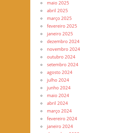
maio 2025
–
abril 2025
www.gilvander.org.br
março 2025
–
fevereiro 2025
www.freigilvander.blogspot.com.br
janeiro 2025
–
dezembro 2024
www.twitter.com/gilvanderluis
novembro 2024
–
outubro 2024
facebook:
setembro 2024
Gilvander
agosto 2024
Moreira
julho 2024
junho 2024
maio 2024
abril 2024
março 2024
fevereiro 2024
janeiro 2024