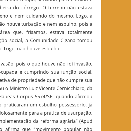
beira do córrego. O terreno não estava
rreno e nem cuidando do mesmo. Logo, a
 Não houve turbação e nem esbulho, pois a
ea que, frisamos, estava totalmente
ção social, a Comunidade Cigana tomou
. Logo, não houve esbulho.
nvasão, pois o que houve não foi invasão,
ocupada e cumprindo sua função social.
letiva de propriedade que não cumpre sua
u o Ministro Luiz Vicente Cernicchiaro, da
o Habeas Corpus 5574/SP, quando afirmou
 praticaram um esbulho possessório, já
 dolosamente para a prática de usurpação,
mplementação da reforma agrária” (Apud
aro afirma que “movimento popular não