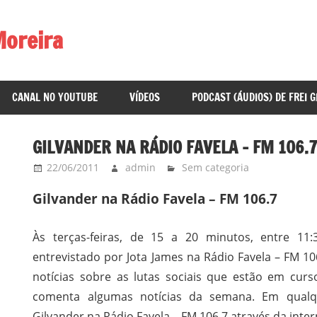
Moreira
CANAL NO YOUTUBE
VÍDEOS
PODCAST (ÁUDIOS) DE FREI 
GILVANDER NA RÁDIO FAVELA – FM 106.
22/06/2011
admin
Sem categoria
Gilvander na Rádio Favela – FM 106.7
Às terças-feiras, de
15 a
20 minutos, entre 11:3
entrevistado por Jota James na Rádio Favela – FM 106
notícias sobre as lutas sociais que estão em curs
comenta algumas notícias da semana. Em qual
Gilvander na Rádio Favela – FM 106.7 através da interne