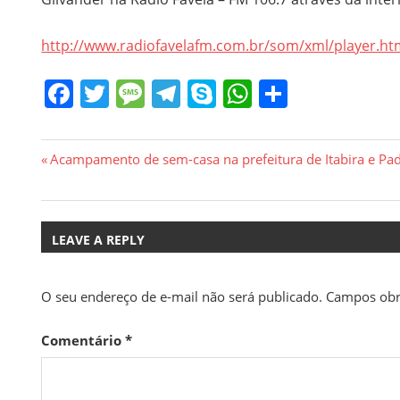
http://www.radiofavelafm.com.br/som/xml/player.ht
Facebook
Twitter
Message
Telegram
Skype
WhatsApp
Share
Navegação
Previous
Acampamento de sem-casa na prefeitura de Itabira e Pad
Post:
de
Post
LEAVE A REPLY
O seu endereço de e-mail não será publicado.
Campos obr
Comentário
*