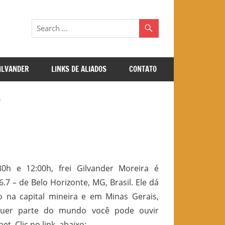
GILVANDER
LINKS DE ALIADOS
CONTATO
7
0h e 12:00h, frei Gilvander Moreira é
.7 – de Belo Horizonte, MG, Brasil. Ele dá
o na capital mineira e
em Minas Gerais
,
quer parte do mundo você pode ouvir
t. Clic no link, abaixo: