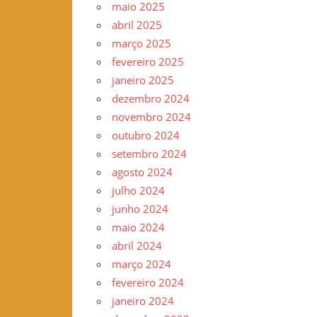
maio 2025
–
abril 2025
www.gilvander.org.br
março 2025
–
fevereiro 2025
www.freigilvander.blogspot.com.br
janeiro 2025
–
dezembro 2024
www.twitter.com/gilvanderluis
novembro 2024
–
outubro 2024
facebook:
setembro 2024
Gilvander
agosto 2024
Moreira
julho 2024
junho 2024
maio 2024
abril 2024
março 2024
fevereiro 2024
janeiro 2024