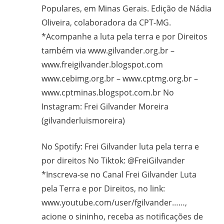
CPT,
Populares, em Minas Gerais. Edição de Nádia
CEBI,
Oliveira, colaboradora da CPT-MG.
SAB,
*Acompanhe a luta pela terra e por Direitos
PJR
também via www.gilvander.org.br –
e
www.freigilvander.blogspot.com
de
www.cebimg.org.br – www.cptmg.org.br –
Movimentos
www.cptminas.blogspot.com.br No
Sociais
Instagram: Frei Gilvander Moreira
Populares
do
(gilvanderluismoreira)
Campo
e
No Spotify: Frei Gilvander luta pela terra e
Urbanos,
por direitos No Tiktok: @FreiGilvander
em
*Inscreva-se no Canal Frei Gilvander Luta
Minas
pela Terra e por Direitos, no link:
Gerais;
www.youtube.com/user/fgilvander……,
e-
acione o sininho, receba as notificações de
mail: