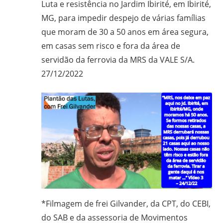
Luta e resistência no Jardim Ibirité, em Ibirité,
em
MG, para impedir despejo de várias famílias
Ciências
que moram de 30 a 50 anos em área segura,
Bíblicas
pelo
em casas sem risco e fora da área de
Pontifício
servidão da ferrovia da MRS da VALE S/A.
Instituto
27/12/2022
Bíblico
de
Roma,
Itália;
doutorando
em
Educação
pela
FAE/UFMG;
assessor
*Filmagem de frei Gilvander, da CPT, do CEBI,
da
do SAB e da assessoria de Movimentos