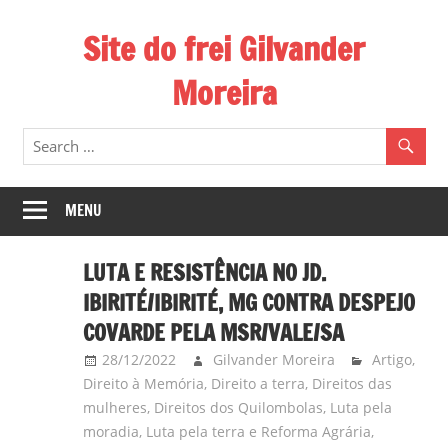
Skip
Site do frei Gilvander
to
content
Moreira
Esse
site
de
frei
MENU
Gilvander
divulga
LUTA E RESISTÊNCIA NO JD.
a
IBIRITÉ/IBIRITÉ, MG CONTRA DESPEJO
atuação
COVARDE PELA MSR/VALE/SA
pastoral
28/12/2022
Gilvander Moreira
Artigo
,
e
Direito à Memória
,
Direito a terra
,
Direitos das
a
mulheres
,
Direitos dos Quilombolas
,
Luta pela
militância
moradia
,
Luta pela terra e Reforma Agrária
,
do