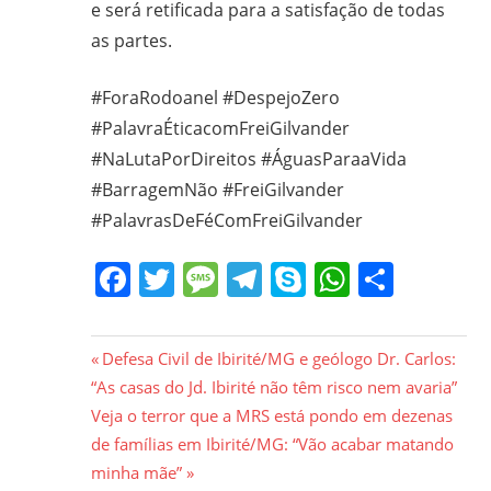
e será retificada para a satisfação de todas
as partes.
#ForaRodoanel #DespejoZero
#PalavraÉticacomFreiGilvander
#NaLutaPorDireitos #ÁguasParaaVida
#BarragemNão #FreiGilvander
#PalavrasDeFéComFreiGilvander
Facebook
Twitter
Message
Telegram
Skype
WhatsA
Share
Navegação
Previous
Defesa Civil de Ibirité/MG e geólogo Dr. Carlos:
Post:
“As casas do Jd. Ibirité não têm risco nem avaria”
de
Next
Veja o terror que a MRS está pondo em dezenas
Post
Post:
de famílias em Ibirité/MG: “Vão acabar matando
minha mãe”