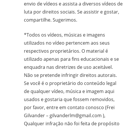
envio de vídeos e assista a diversos vídeos de
gilvanderufmg@gmail.com
luta por direitos sociais. Se assistir e gostar,
–
compartilhe. Sugerimos.
www.gilvander.org.br
–
*Todos os vídeos, músicas e imagens
www.freigilvander.blogspot.com.br
utilizados no vídeo pertencem aos seus
–
respectivos proprietários. O material é
www.twitter.com/gilvanderluis
utilizado apenas para fins educacionais e se
–
enquadra nas diretrizes de uso aceitável.
facebook:
Gilvander
Não se pretende infringir direitos autorais.
Moreira
Se você é o proprietário do conteúdo legal
de qualquer vídeo, música e imagem aqui
usados e gostaria que fossem removidos,
por favor, entre em contato conosco (Frei
Gilvander – gilvanderlm@gmail.com ),
Qualquer infração não foi feita de propósito