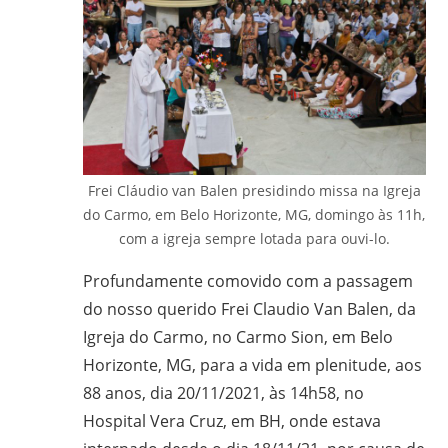
em
Ciências
Bíblicas
pelo
Pontifício
Instituto
Bíblico
Frei Cláudio van Balen presidindo missa na Igreja
de
do Carmo, em Belo Horizonte, MG, domingo às 11h,
Roma,
com a igreja sempre lotada para ouvi-lo.
Itália;
doutorando
Profundamente comovido com a passagem
em
do nosso querido Frei Claudio Van Balen, da
Educação
Igreja do Carmo, no Carmo Sion, em Belo
pela
Horizonte, MG, para a vida em plenitude, aos
FAE/UFMG;
88 anos, dia 20/11/2021, às 14h58, no
assessor
Hospital Vera Cruz, em BH, onde estava
da