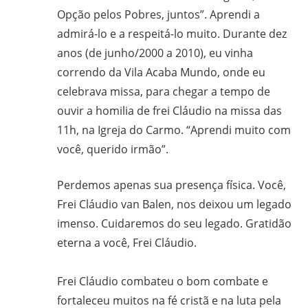
Opção pelos Pobres, juntos”. Aprendi a
gilvanderufmg@gmail.com
admirá-lo e a respeitá-lo muito. Durante dez
–
anos (de junho/2000 a 2010), eu vinha
www.gilvander.org.br
–
correndo da Vila Acaba Mundo, onde eu
www.freigilvander.blogspot.com.br
celebrava missa, para chegar a tempo de
–
ouvir a homilia de frei Cláudio na missa das
www.twitter.com/gilvanderluis
11h, na Igreja do Carmo. “Aprendi muito com
–
você, querido irmão”.
facebook:
Gilvander
Perdemos apenas sua presença física. Você,
Moreira
Frei Cláudio van Balen, nos deixou um legado
imenso. Cuidaremos do seu legado. Gratidão
eterna a você, Frei Cláudio.
Frei Cláudio combateu o bom combate e
fortaleceu muitos na fé cristã e na luta pela