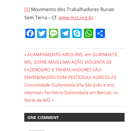
[5]
Movimento dos Trabalhadores Rurais
Sem Terra – Cf.
www.mst.org.br
Facebook
Twitter
Message
Telegram
Skype
WhatsA
Share
Navegação
Previous
ACAMPAMENTO ARCO-ÍRIS, em GURINHATÃ,
Post:
MG, SOFRE MAIS UMA AÇÃO VIOLENTA DE
de
FAZENDEIRO E TRABALHADORES SÃO
Post
ENVENENADOS COM PESTICIDAS AGRÍCOLAS
Next
Comunidade Quilombola Vila São João e mst
Post:
retomam Território Quilombola em Berizal, no
Norte de MG
ONE COMMENT