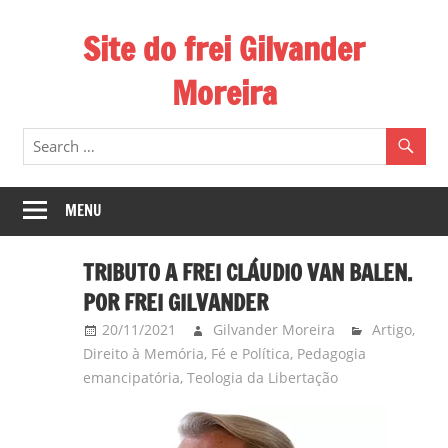
Skip
Site do frei Gilvander
to
content
Moreira
Esse
site
de
frei
MENU
Gilvander
divulga
TRIBUTO A FREI CLÁUDIO VAN BALEN.
a
POR FREI GILVANDER
atuação
20/11/2021
Gilvander Moreira
Artigo
,
pastoral
Direito à Memória
,
Fé e Política
,
Pedagogia
e
emancipatória
,
Teologia da Libertação
a
militância
do