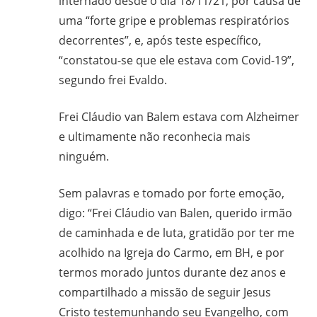
internado desde o dia 18/11/21, por causa de
CPT,
uma “forte gripe e problemas respiratórios
CEBI,
decorrentes”, e, após teste específico,
SAB,
PJR
“constatou-se que ele estava com Covid-19”,
e
segundo frei Evaldo.
de
Movimentos
Frei Cláudio van Balem estava com Alzheimer
Sociais
e ultimamente não reconhecia mais
Populares
ninguém.
do
Campo
Sem palavras e tomado por forte emoção,
e
digo: “Frei Cláudio van Balen, querido irmão
Urbanos,
de caminhada e de luta, gratidão por ter me
em
acolhido na Igreja do Carmo, em BH, e por
Minas
termos morado juntos durante dez anos e
Gerais;
compartilhado a missão de seguir Jesus
e-
Cristo testemunhando seu Evangelho, com
mail: