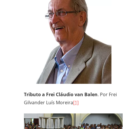
frei
e
padre
carmelita;
bacharel
e
licenciado
em
Filosofia
pela
UFPR,
bacharel
Tributo a Frei Cláudio van Balen
. Por Frei
em
Teologia
Gilvander Luís Moreira
[1]
pelo
ITESP/SP;
mestre