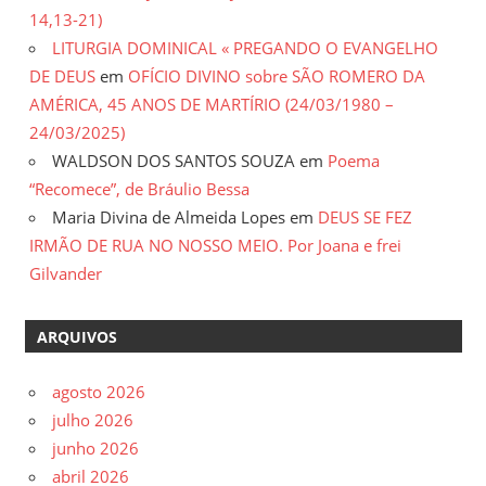
14,13-21)
gilvanderufmg@gmail.com
LITURGIA DOMINICAL « PREGANDO O EVANGELHO
–
DE DEUS
em
OFÍCIO DIVINO sobre SÃO ROMERO DA
www.gilvander.org.br
AMÉRICA, 45 ANOS DE MARTÍRIO (24/03/1980 –
–
24/03/2025)
www.freigilvander.blogspot.com.br
WALDSON DOS SANTOS SOUZA
em
Poema
–
“Recomece”, de Bráulio Bessa
www.twitter.com/gilvanderluis
Maria Divina de Almeida Lopes
em
DEUS SE FEZ
–
IRMÃO DE RUA NO NOSSO MEIO. Por Joana e frei
facebook:
Gilvander
Gilvander
Moreira
ARQUIVOS
agosto 2026
julho 2026
junho 2026
abril 2026