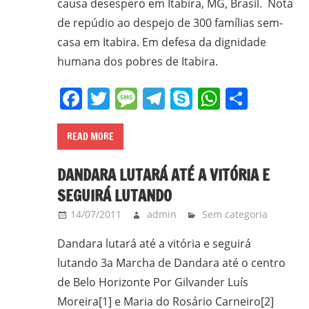
causa desespero em Itabira, MG, Brasil. Nota
frei
de repúdio ao despejo de 300 famílias sem-
e
casa em Itabira. Em defesa da dignidade
padre
humana dos pobres de Itabira.
carmelita;
bacharel
Facebook
Twitter
Message
Telegram
Skype
WhatsA
Share
e
licenciado
READ MORE
em
Filosofia
DANDARA LUTARÁ ATÉ A VITÓRIA E
pela
UFPR,
SEGUIRÁ LUTANDO
bacharel
14/07/2011
admin
Sem categoria
em
Dandara lutará até a vitória e seguirá
Teologia
lutando 3a Marcha de Dandara até o centro
pelo
ITESP/SP;
de Belo Horizonte Por Gilvander Luís
mestre
Moreira[1] e Maria do Rosário Carneiro[2]