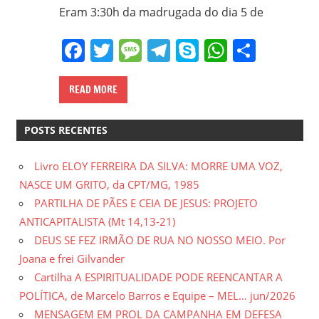
em
Eram 3:30h da madrugada do dia 5 de
Ciências
Facebook
Twitter
Message
Telegram
Skype
WhatsA
Share
Bíblicas
pelo
Pontifício
READ MORE
Instituto
Bíblico
POSTS RECENTES
de
Roma,
Livro ELOY FERREIRA DA SILVA: MORRE UMA VOZ,
Itália;
NASCE UM GRITO, da CPT/MG, 1985
doutorando
PARTILHA DE PÃES E CEIA DE JESUS: PROJETO
em
ANTICAPITALISTA (Mt 14,13-21)
Educação
DEUS SE FEZ IRMÃO DE RUA NO NOSSO MEIO. Por
pela
Joana e frei Gilvander
FAE/UFMG;
Cartilha A ESPIRITUALIDADE PODE REENCANTAR A
assessor
POLÍTICA, de Marcelo Barros e Equipe – MEL… jun/2026
da
MENSAGEM EM PROL DA CAMPANHA EM DEFESA