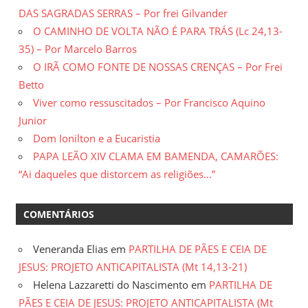
CPT,
DAS SAGRADAS SERRAS – Por frei Gilvander
CEBI,
O CAMINHO DE VOLTA NÃO É PARA TRÁS (Lc 24,13-
SAB,
35) – Por Marcelo Barros
PJR
O IRÃ COMO FONTE DE NOSSAS CRENÇAS – Por Frei
e
Betto
de
Viver como ressuscitados – Por Francisco Aquino
Movimentos
Junior
Sociais
Dom Ionilton e a Eucaristia
Populares
PAPA LEÃO XIV CLAMA EM BAMENDA, CAMARÕES:
do
“Ai daqueles que distorcem as religiões…”
Campo
e
COMENTÁRIOS
Urbanos,
em
Veneranda Elias
em
PARTILHA DE PÃES E CEIA DE
Minas
JESUS: PROJETO ANTICAPITALISTA (Mt 14,13-21)
Gerais;
Helena Lazzaretti do Nascimento
em
PARTILHA DE
e-
PÃES E CEIA DE JESUS: PROJETO ANTICAPITALISTA (Mt
mail: