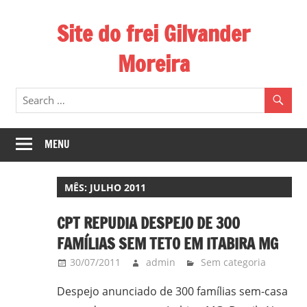
Skip
Site do frei Gilvander
to
content
Moreira
Esse
site
de
frei
MENU
Gilvander
divulga
MÊS:
JULHO 2011
a
atuação
CPT REPUDIA DESPEJO DE 300
pastoral
FAMÍLIAS SEM TETO EM ITABIRA MG
e
30/07/2011
admin
Sem categoria
a
militância
Despejo anunciado de 300 famílias sem-casa
do