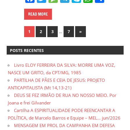
READ MORE
Paginação
…
Next
1
2
3
7
»
Posts
de
POSTS RECENTES
posts
Livro ELOY FERREIRA DA SILVA: MORRE UMA VOZ,
NASCE UM GRITO, da CPT/MG, 1985
PARTILHA DE PÃES E CEIA DE JESUS: PROJETO
ANTICAPITALISTA (Mt 14,13-21)
DEUS SE FEZ IRMÃO DE RUA NO NOSSO MEIO. Por
Joana e frei Gilvander
Cartilha A ESPIRITUALIDADE PODE REENCANTAR A
POLÍTICA, de Marcelo Barros e Equipe – MEL… jun/2026
MENSAGEM EM PROL DA CAMPANHA EM DEFESA