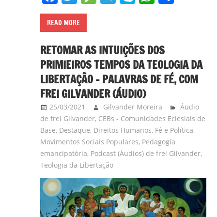
READ MORE
RETOMAR AS INTUIÇÕES DOS
PRIMIEIROS TEMPOS DA TEOLOGIA DA
LIBERTAÇÃO – PALAVRAS DE FÉ, COM
FREI GILVANDER (ÁUDIO)
25/03/2021
Gilvander Moreira
Áudio
de frei Gilvander
,
CEBs - Comunidades Eclesiais de
Base
,
Destaque
,
Direitos Humanos
,
Fé e Política
,
Movimentos Sociais Populares
,
Pedagogia
emancipatória
,
Podcast (Áudios) de frei Gilvander
,
Teologia da Libertação