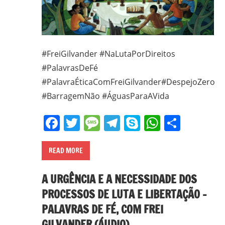
#FreiGilvander #NaLutaPorDireitos
#PalavrasDeFé
#PalavraÉticaComFreiGilvander#DespejoZero
#BarragemNão #ÁguasParaAVida
Facebook
Twitter
Message
Telegram
Skype
WhatsA
Share
READ MORE
A URGÊNCIA E A NECESSIDADE DOS
PROCESSOS DE LUTA E LIBERTAÇÃO –
PALAVRAS DE FÉ, COM FREI
GILVANDER (ÁUDIO)