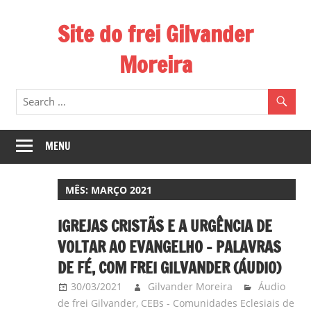
Skip
Site do frei Gilvander
to
content
Moreira
Esse
site
de
frei
MENU
Gilvander
divulga
MÊS:
MARÇO 2021
a
atuação
IGREJAS CRISTÃS E A URGÊNCIA DE
pastoral
VOLTAR AO EVANGELHO – PALAVRAS
e
DE FÉ, COM FREI GILVANDER (ÁUDIO)
a
30/03/2021
Gilvander Moreira
Áudio
militância
de frei Gilvander
,
CEBs - Comunidades Eclesiais de
do