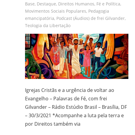
Base
,
Destaque
,
Direitos Humanos
,
Fé e Política
,
frei
Movimentos Sociais Populares
,
Pedagogia
e
emancipatória
,
Podcast (Áudios) de frei Gilvander
,
padre
Teologia da Libertação
carmelita;
bacharel
e
licenciado
em
Filosofia
pela
UFPR,
Igrejas Cristãs e a urgência de voltar ao
bacharel
Evangelho – Palavras de Fé, com frei
em
Gilvander – Rádio Estúdio Brasil – Brasília, DF
Teologia
pelo
– 30/3/2021 *Acompanhe a luta pela terra e
ITESP/SP;
por Direitos também via
mestre