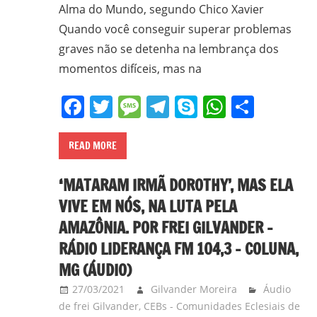
Alma do Mundo, segundo Chico Xavier
Quando você conseguir superar problemas
graves não se detenha na lembrança dos
momentos difíceis, mas na
Facebook
Twitter
Message
Telegram
Skype
WhatsA
Share
READ MORE
‘MATARAM IRMÃ DOROTHY’, MAS ELA
VIVE EM NÓS, NA LUTA PELA
AMAZÔNIA. POR FREI GILVANDER –
RÁDIO LIDERANÇA FM 104,3 – COLUNA,
MG (ÁUDIO)
27/03/2021
Gilvander Moreira
Áudio
de frei Gilvander
,
CEBs - Comunidades Eclesiais de