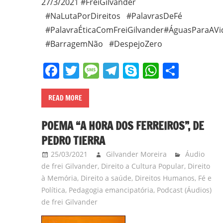
27/3/2021 #FreiGilvander
#NaLutaPorDireitos #PalavrasDeFé
#PalavraÉticaComFreiGilvander#ÁguasParaAVi
#BarragemNão #DespejoZero
Facebook
Twitter
Message
Telegram
Skype
WhatsA
Share
READ MORE
POEMA “A HORA DOS FERREIROS”, DE
PEDRO TIERRA
25/03/2021
Gilvander Moreira
Áudio
de frei Gilvander
,
Direito a Cultura Popular
,
Direito
à Memória
,
Direito a saúde
,
Direitos Humanos
,
Fé e
Política
,
Pedagogia emancipatória
,
Podcast (Áudios)
de frei Gilvander