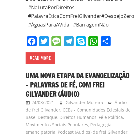
#NaLutaPorDireitos
#PalavraÉticaComFreiGilvander#DespejoZero
#ÁguasParaAVida #BarragemNão
Facebook
Twitter
Message
Telegram
Skype
WhatsA
Share
READ MORE
UMA NOVA ETAPA DA EVANGELIZAÇÃO
– PALAVRAS DE FÉ, COM FREI
GILVANDER (ÁUDIO)
24/03/2021
Gilvander Moreira
Áudio
de frei Gilvander
,
CEBs - Comunidades Eclesiais de
Base
,
Destaque
,
Direitos Humanos
,
Fé e Política
,
Movimentos Sociais Populares
,
Pedagogia
emancipatória
,
Podcast (Áudios) de frei Gilvander
,