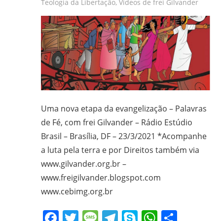
Teologia da Libertação
,
Vídeos de frei Gilvander
Uma nova etapa da evangelização – Palavras
de Fé, com frei Gilvander – Rádio Estúdio
Brasil – Brasília, DF – 23/3/2021 *Acompanhe
a luta pela terra e por Direitos também via
www.gilvander.org.br –
www.freigilvander.blogspot.com
www.cebimg.org.br
Facebook
Twitter
Message
Telegram
Skype
WhatsA
Share