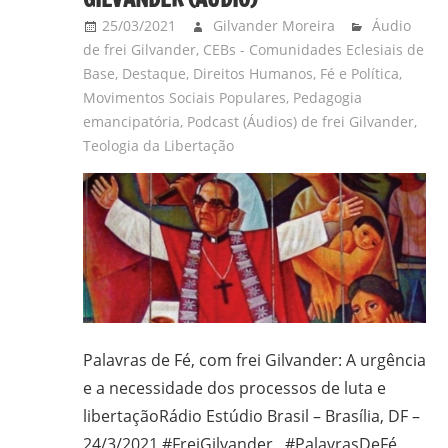
25/03/2021
Gilvander Moreira
Áudio
de frei Gilvander
,
CEBs - Comunidades Eclesiais de
Base
,
Destaque
,
Direitos Humanos
,
Fé e Política
,
Movimentos Sociais Populares
,
Pedagogia
emancipatória
,
Podcast (Áudios) de frei Gilvander
,
Teologia da Libertação
Palavras de Fé, com frei Gilvander: A urgência
e a necessidade dos processos de luta e
libertaçãoRádio Estúdio Brasil – Brasília, DF –
24/3/2021 #FreiGilvander #PalavrasDeFé