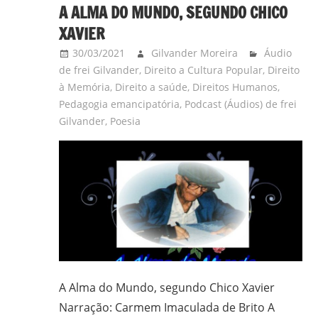
A ALMA DO MUNDO, SEGUNDO CHICO
XAVIER
30/03/2021
Gilvander Moreira
Áudio
de frei Gilvander
,
Direito a Cultura Popular
,
Direito
à Memória
,
Direito a saúde
,
Direitos Humanos
,
Pedagogia emancipatória
,
Podcast (Áudios) de frei
Gilvander
,
Poesia
A Alma do Mundo, segundo Chico Xavier
Narração: Carmem Imaculada de Brito A