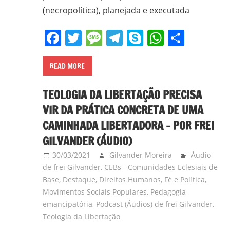
(necropolítica), planejada e executada
Facebook
Twitter
Message
Telegram
Skype
WhatsA
Share
READ MORE
TEOLOGIA DA LIBERTAÇÃO PRECISA
VIR DA PRÁTICA CONCRETA DE UMA
CAMINHADA LIBERTADORA – POR FREI
GILVANDER (ÁUDIO)
30/03/2021
Gilvander Moreira
Áudio
de frei Gilvander
,
CEBs - Comunidades Eclesiais de
Base
,
Destaque
,
Direitos Humanos
,
Fé e Política
,
Movimentos Sociais Populares
,
Pedagogia
emancipatória
,
Podcast (Áudios) de frei Gilvander
,
Teologia da Libertação