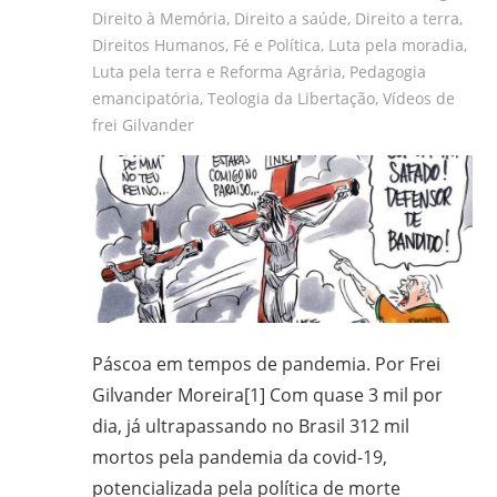
Direito à Memória
,
Direito a saúde
,
Direito a terra
,
gilvanderufmg@gmail.com
Direitos Humanos
,
Fé e Política
,
Luta pela moradia
,
–
Luta pela terra e Reforma Agrária
,
Pedagogia
www.gilvander.org.br
emancipatória
,
Teologia da Libertação
,
Vídeos de
–
frei Gilvander
www.freigilvander.blogspot.com.br
–
www.twitter.com/gilvanderluis
–
facebook:
Gilvander
Moreira
Páscoa em tempos de pandemia. Por Frei
Gilvander Moreira[1] Com quase 3 mil por
dia, já ultrapassando no Brasil 312 mil
mortos pela pandemia da covid-19,
potencializada pela política de morte