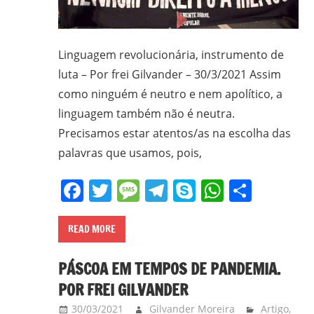
CPT,
CEBI,
SAB,
Linguagem revolucionária, instrumento de
PJR
luta – Por frei Gilvander – 30/3/2021 Assim
e
como ninguém é neutro e nem apolítico, a
de
Movimentos
linguagem também não é neutra.
Sociais
Precisamos estar atentos/as na escolha das
Populares
palavras que usamos, pois,
do
Facebook
Twitter
Message
Telegram
Skype
WhatsA
Share
Campo
e
Urbanos,
READ MORE
em
Minas
PÁSCOA EM TEMPOS DE PANDEMIA.
Gerais;
POR FREI GILVANDER
e-
30/03/2021
Gilvander Moreira
Artigo
,
mail: