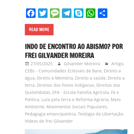
Facebook
Twitter
Message
Telegram
Skype
WhatsA
Share
READ MORE
INDO DE ENCONTRO AO ABISMO? POR
FREI GILVANDER MOREIRA
27/05/2025
Gilvander Moreira
Artigo
,
CEBs - Comunidades Eclesiais de Base
,
Direito a
água
,
Direito à Memória
,
Direito a saúde
,
Direito a
terra
,
Direitos dos Povos Indígenas
,
Direitos dos
Quilombolas
,
EFA - Escola Família Agrícola
,
Fé e
Política
,
Luta pela terra e Reforma Agrária
,
Meio
Ambiente
,
Movimentos Sociais Populares
,
Pedagogia emancipatória
,
Teologia da Libertação
,
Vídeos de frei Gilvander