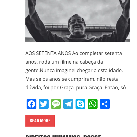
CPT,
CEBI,
SAB,
PJR
e
de
Movimentos
AOS SETENTA ANOS Ao completar setenta
Sociais
anos, roda um filme na cabeça da
Populares
gente.Nunca imaginei chegar a esta idade.
do
Mas se os anos se cumpriram, não resta
Campo
dúvida, foi por Graça, pura Graça. Então, só
e
Urbanos,
Facebook
Twitter
Message
Telegram
Skype
WhatsA
Share
em
Minas
Gerais;
READ MORE
e-
mail: