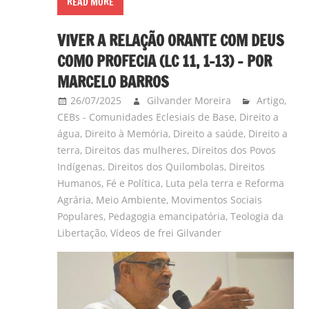
READ MORE
VIVER A RELAÇÃO ORANTE COM DEUS
COMO PROFECIA (LC 11, 1-13) – POR
MARCELO BARROS
26/07/2025
Gilvander Moreira
Artigo
,
CEBs - Comunidades Eclesiais de Base
,
Direito a
água
,
Direito à Memória
,
Direito a saúde
,
Direito a
terra
,
Direitos das mulheres
,
Direitos dos Povos
Indígenas
,
Direitos dos Quilombolas
,
Direitos
Humanos
,
Fé e Política
,
Luta pela terra e Reforma
Agrária
,
Meio Ambiente
,
Movimentos Sociais
Populares
,
Pedagogia emancipatória
,
Teologia da
Libertação
,
Vídeos de frei Gilvander