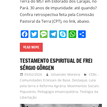
Terra do MST em Eldorado dos Carajás, no
em
Pará. 30 anos de impunidade: até quando?
Ciências
Confira retrospectiva feita pela Comissão
Bíblicas
Pastoral da Terra (CPT), no link, abaixo.
pelo
Pontifício
Facebook
Twitter
Message
Telegram
Skype
WhatsA
Share
Instituto
Bíblico
de
READ MORE
Roma,
Itália;
TESTAMENTO ESPIRITUAL DE FREI
doutorando
SÉRGIO GÖRGEN
em
03/02/2026
Gilvander Moreira
CEBs -
Educação
Comunidades Eclesiais de Base
,
Destaque
,
Luta
pela
pela terra e Reforma Agrária
,
Movimentos Sociais
FAE/UFMG;
Populares
,
Pedagogia emancipatória
,
Teologia da
assessor
Libertação
da