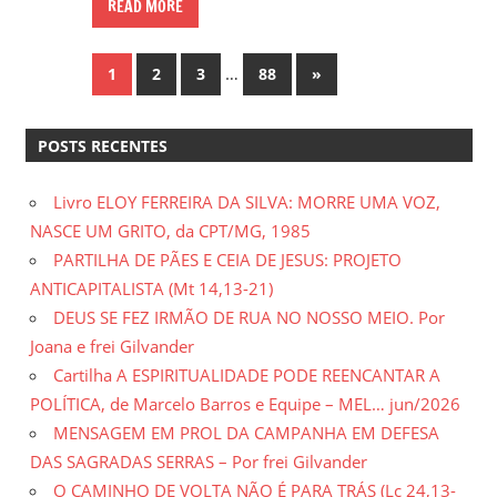
READ MORE
Paginação
…
Next
1
2
3
88
»
Posts
de
POSTS RECENTES
posts
Livro ELOY FERREIRA DA SILVA: MORRE UMA VOZ,
NASCE UM GRITO, da CPT/MG, 1985
PARTILHA DE PÃES E CEIA DE JESUS: PROJETO
ANTICAPITALISTA (Mt 14,13-21)
DEUS SE FEZ IRMÃO DE RUA NO NOSSO MEIO. Por
Joana e frei Gilvander
Cartilha A ESPIRITUALIDADE PODE REENCANTAR A
POLÍTICA, de Marcelo Barros e Equipe – MEL… jun/2026
MENSAGEM EM PROL DA CAMPANHA EM DEFESA
DAS SAGRADAS SERRAS – Por frei Gilvander
O CAMINHO DE VOLTA NÃO É PARA TRÁS (Lc 24,13-