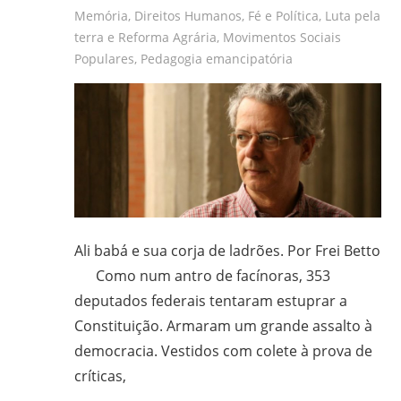
Memória
,
Direitos Humanos
,
Fé e Política
,
Luta pela
terra e Reforma Agrária
,
Movimentos Sociais
Populares
,
Pedagogia emancipatória
Ali babá e sua corja de ladrões. Por Frei Betto
Como num antro de facínoras, 353
deputados federais tentaram estuprar a
Constituição. Armaram um grande assalto à
democracia. Vestidos com colete à prova de
críticas,