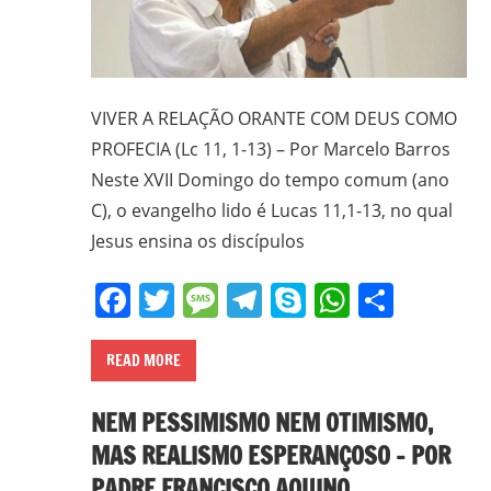
VIVER A RELAÇÃO ORANTE COM DEUS COMO
PROFECIA (Lc 11, 1-13) – Por Marcelo Barros
Neste XVII Domingo do tempo comum (ano
C), o evangelho lido é Lucas 11,1-13, no qual
Jesus ensina os discípulos
Facebook
Twitter
Message
Telegram
Skype
WhatsA
Share
READ MORE
NEM PESSIMISMO NEM OTIMISMO,
MAS REALISMO ESPERANÇOSO – POR
PADRE FRANCISCO AQUINO