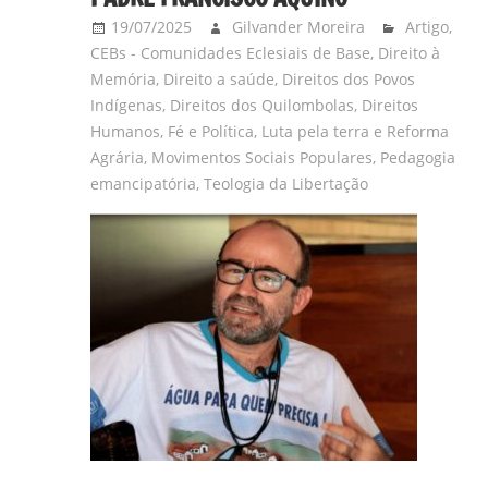
19/07/2025
Gilvander Moreira
Artigo
,
CEBs - Comunidades Eclesiais de Base
,
Direito à
Memória
,
Direito a saúde
,
Direitos dos Povos
Indígenas
,
Direitos dos Quilombolas
,
Direitos
Humanos
,
Fé e Política
,
Luta pela terra e Reforma
Agrária
,
Movimentos Sociais Populares
,
Pedagogia
emancipatória
,
Teologia da Libertação