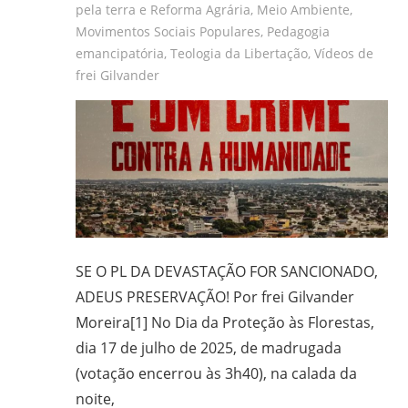
pela terra e Reforma Agrária
,
Meio Ambiente
,
Movimentos Sociais Populares
,
Pedagogia
emancipatória
,
Teologia da Libertação
,
Vídeos de
frei Gilvander
SE O PL DA DEVASTAÇÃO FOR SANCIONADO,
ADEUS PRESERVAÇÃO! Por frei Gilvander
Moreira[1] No Dia da Proteção às Florestas,
dia 17 de julho de 2025, de madrugada
(votação encerrou às 3h40), na calada da
noite,