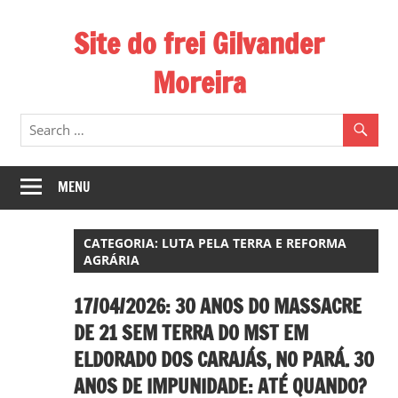
Skip
Site do frei Gilvander
to
content
Moreira
Esse
site
de
frei
MENU
Gilvander
divulga
CATEGORIA:
LUTA PELA TERRA E REFORMA
a
AGRÁRIA
atuação
pastoral
17/04/2026: 30 ANOS DO MASSACRE
e
DE 21 SEM TERRA DO MST EM
a
ELDORADO DOS CARAJÁS, NO PARÁ. 30
militância
ANOS DE IMPUNIDADE: ATÉ QUANDO?
do