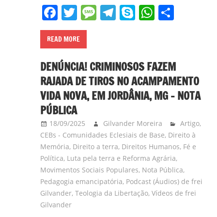
Facebook
Twitter
Message
Telegram
Skype
WhatsA
Share
READ MORE
DENÚNCIA! CRIMINOSOS FAZEM
RAJADA DE TIROS NO ACAMPAMENTO
VIDA NOVA, EM JORDÂNIA, MG – NOTA
PÚBLICA
18/09/2025
Gilvander Moreira
Artigo
,
CEBs - Comunidades Eclesiais de Base
,
Direito à
Memória
,
Direito a terra
,
Direitos Humanos
,
Fé e
Política
,
Luta pela terra e Reforma Agrária
,
Movimentos Sociais Populares
,
Nota Pública
,
Pedagogia emancipatória
,
Podcast (Áudios) de frei
Gilvander
,
Teologia da Libertação
,
Vídeos de frei
Gilvander