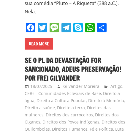
sua comédia “Pluto – A Riqueza” (388 a.C.).
Nela,
Facebook
Twitter
Message
Telegram
Skype
WhatsA
Share
READ MORE
SE O PL DA DEVASTAÇÃO FOR
SANCIONADO, ADEUS PRESERVAÇÃO!
POR FREI GILVANDER
18/07/2025
Gilvander Moreira
Artigo
,
CEBs - Comunidades Eclesiais de Base
,
Direito a
água
,
Direito a Cultura Popular
,
Direito à Memória
,
Direito a saúde
,
Direito a terra
,
Direitos das
mulheres
,
Direitos dos carroceiros
,
Direitos dos
Ciganos
,
Direitos dos Povos Indígenas
,
Direitos dos
Quilombolas
,
Direitos Humanos
,
Fé e Política
,
Luta