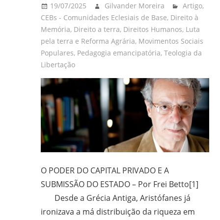
19/07/2025
Gilvander Moreira
Artigo
,
CEBs - Comunidades Eclesiais de Base
,
Direito à
Memória
,
Direito a terra
,
Direitos Humanos
,
Luta
pela terra e Reforma Agrária
,
Movimentos Sociais
Populares
,
Pedagogia emancipatória
,
Teologia da
Libertação
O PODER DO CAPITAL PRIVADO E A
SUBMISSÃO DO ESTADO – Por Frei Betto[1]
Desde a Grécia Antiga, Aristófanes já
ironizava a má distribuição da riqueza em