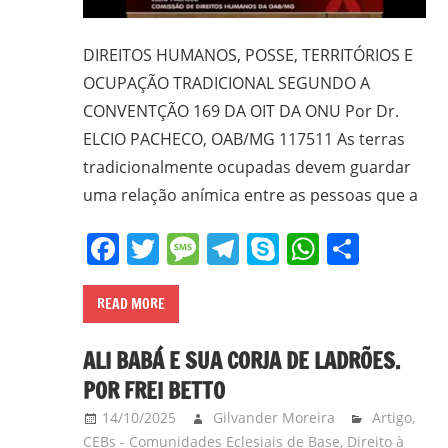
DIREITOS HUMANOS, POSSE, TERRITÓRIOS E
OCUPAÇÃO TRADICIONAL SEGUNDO A
CONVENTÇÃO 169 DA OIT DA ONU Por Dr.
ELCIO PACHECO, OAB/MG 117511 As terras
tradicionalmente ocupadas devem guardar
uma relação anímica entre as pessoas que a
Facebook
Twitter
Message
Telegram
Skype
WhatsA
Share
READ MORE
ALI BABÁ E SUA CORJA DE LADRÕES.
POR FREI BETTO
14/10/2025
Gilvander Moreira
Artigo
,
CEBs - Comunidades Eclesiais de Base
,
Direito à