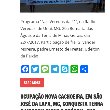
CPT,
CEBI,
SAB,
PJR
Programa “Nas Veredas da Fé”, na Rádio
e
Veredas, de Unaí, MG: 20a Romaria das
de
Águas e da Terra de Minas Gerais, dia
Movimentos
22/7/2017. Participação de frei Gilvander
Sociais
Moreira, padre Ernesto de Freitas, Udelton
Populares
da Paixão
do
Campo
Facebook
Twitter
Message
Telegram
Skype
WhatsA
Share
e
Urbanos,
READ MORE
em
Minas
OCUPAÇÃO NOVA CACHOEIRA, EM SÃO
Gerais;
JOSÉ DA LAPA, MG, CONQUISTA TERRA
e-
mail: