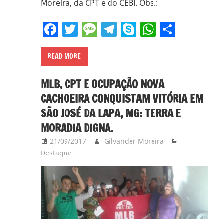
Moreira, da CPT e do CEBI. Obs.:
Facebook
Twitter
Message
Telegram
Skype
WhatsA
Share
READ MORE
MLB, CPT E OCUPAÇÃO NOVA
CACHOEIRA CONQUISTAM VITÓRIA EM
SÃO JOSÉ DA LAPA, MG: TERRA E
MORADIA DIGNA.
21/09/2017
Gilvander Moreira
Destaque