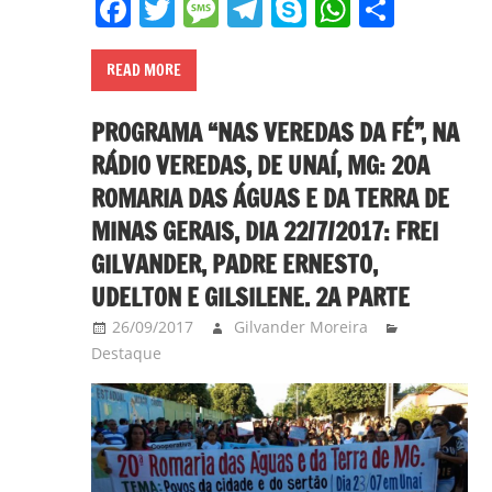
Facebook
Twitter
Message
Telegram
Skype
WhatsA
Share
em
Ciências
Bíblicas
READ MORE
pelo
PROGRAMA “NAS VEREDAS DA FÉ”, NA
Pontifício
Instituto
RÁDIO VEREDAS, DE UNAÍ, MG: 20A
Bíblico
ROMARIA DAS ÁGUAS E DA TERRA DE
de
MINAS GERAIS, DIA 22/7/2017: FREI
Roma,
GILVANDER, PADRE ERNESTO,
Itália;
UDELTON E GILSILENE. 2A PARTE
doutorando
em
26/09/2017
Gilvander Moreira
Destaque
Educação
pela
FAE/UFMG;
assessor
da