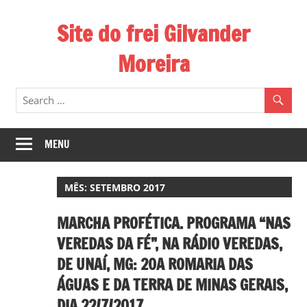
Skip
Site do frei Gilvander
to
content
Moreira
Esse
site
de
frei
MENU
Gilvander
divulga
MÊS:
SETEMBRO 2017
a
atuação
MARCHA PROFÉTICA. PROGRAMA “NAS
pastoral
VEREDAS DA FÉ”, NA RÁDIO VEREDAS,
e
DE UNAÍ, MG: 20A ROMARIA DAS
a
ÁGUAS E DA TERRA DE MINAS GERAIS,
militância
do
DIA 22/7/2017.