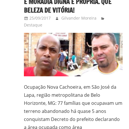
E MORADIA DIGNA E PRÓPRIA. QUE
gilvanderufmg@gmail.com
BELEZA DE VITÓRIA!
–
25/09/2017
Gilvander Moreira
www.gilvander.org.br
Destaque
–
www.freigilvander.blogspot.com.br
–
www.twitter.com/gilvanderluis
–
facebook:
Gilvander
Moreira
Ocupação Nova Cachoeira, em São José da
Lapa, região metropolitana de Belo
Horizonte, MG: 77 famílias que ocupavam um
terreno abandonado há quase 5 anos
conquistam Decreto do prefeito declarando
a área ocupada como área