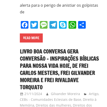
alerta para o perigo de anistiar os golpistas
de
Facebook
Twitter
Message
Telegram
Skype
WhatsA
Share
READ MORE
LIVRO BOA CONVERSA GERA
CONVERSÃO – INSPIRAÇÕES BÍBLICAS
PARA NOSSA VIDA HOJE, DE FREI
CARLOS MESTERS, FREI GILVANDER
MOREIRA E FREI RIVALDAVE
TORQUATO
21/11/2024
Gilvander Moreira
Artigo
,
CEBs - Comunidades Eclesiais de Base
,
Direito à
Memória
,
Direitos das mulheres
,
Direitos dos