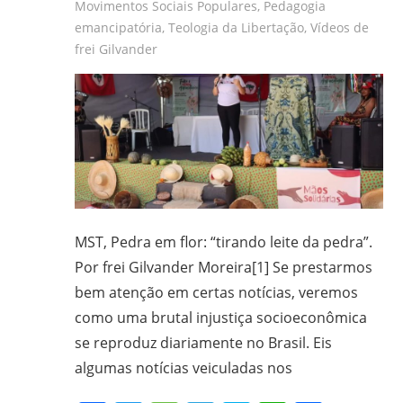
Movimentos Sociais Populares
,
Pedagogia
frei
emancipatória
,
Teologia da Libertação
,
Vídeos de
e
frei Gilvander
padre
carmelita;
bacharel
e
licenciado
em
Filosofia
pela
MST, Pedra em flor: “tirando leite da pedra”.
UFPR,
Por frei Gilvander Moreira[1] Se prestarmos
bacharel
bem atenção em certas notícias, veremos
em
como uma brutal injustiça socioeconômica
Teologia
se reproduz diariamente no Brasil. Eis
pelo
ITESP/SP;
algumas notícias veiculadas nos
mestre