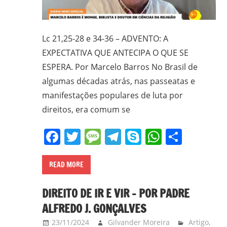
CPT,
CEBI,
SAB,
Lc 21,25-28 e 34-36 – ADVENTO: A
PJR
EXPECTATIVA QUE ANTECIPA O QUE SE
e
ESPERA. Por Marcelo Barros No Brasil de
de
algumas décadas atrás, nas passeatas e
Movimentos
Sociais
manifestações populares de luta por
Populares
direitos, era comum se
do
Facebook
Twitter
Message
Telegram
Skype
WhatsA
Share
Campo
e
Urbanos,
READ MORE
em
Minas
DIREITO DE IR E VIR – POR PADRE
Gerais;
ALFREDO J. GONÇALVES
e-
23/11/2024
Gilvander Moreira
Artigo
,
mail: