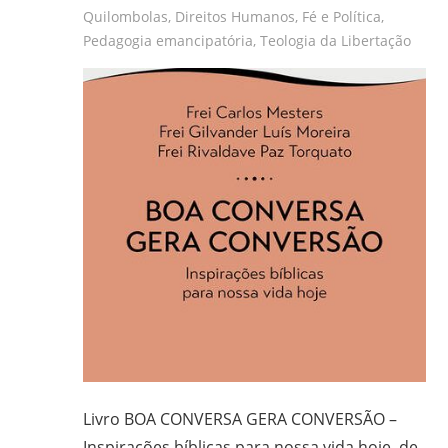
Quilombolas
,
Direitos Humanos
,
Fé e Política
,
Pedagogia emancipatória
,
Teologia da Libertação
Livro BOA CONVERSA GERA CONVERSÃO –
Inspirações bíblicas para nossa vida hoje, de