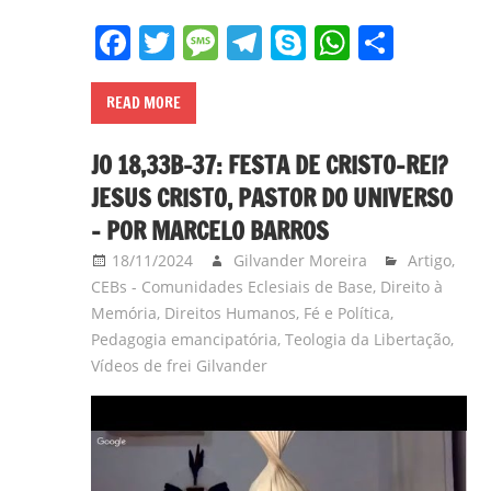
Facebook
Twitter
Message
Telegram
Skype
WhatsA
Share
READ MORE
JO 18,33B-37: FESTA DE CRISTO-REI?
JESUS CRISTO, PASTOR DO UNIVERSO
– POR MARCELO BARROS
18/11/2024
Gilvander Moreira
Artigo
,
CEBs - Comunidades Eclesiais de Base
,
Direito à
Memória
,
Direitos Humanos
,
Fé e Política
,
Pedagogia emancipatória
,
Teologia da Libertação
,
Vídeos de frei Gilvander