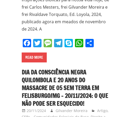
frei Carlos Mesters, frei Gilvander Moreira e
frei Rivaldave Torquato, Ed. Loyola, 2024,
publicado agora em meados de novembro
de 2024. A
Facebook
Twitter
Message
Telegram
Skype
WhatsA
Share
READ MORE
DIA DA CONSCIÊNCIA NEGRA
QUILOMBOLA E 20 ANOS DO
MASSACRE DE 05 SEM TERRA EM
FELISBURGO/MG – 20/11/2024: O QUE
NÃO PODE SER ESQUECIDO!
20/11/2024
Gilvander Moreira
Artigo
,
CEBs - Comunidades Eclesiais de Base
,
Direito a