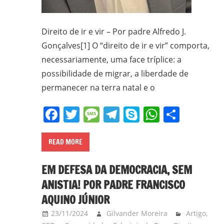
Direito de ir e vir – Por padre Alfredo J.
Gonçalves[1] O “direito de ir e vir” comporta,
necessariamente, uma face tríplice: a
possibilidade de migrar, a liberdade de
permanecer na terra natal e o
Facebook
Twitter
Message
Telegram
Skype
WhatsA
Share
READ MORE
EM DEFESA DA DEMOCRACIA, SEM
ANISTIA! POR PADRE FRANCISCO
AQUINO JÚNIOR
23/11/2024
Gilvander Moreira
Artigo
,