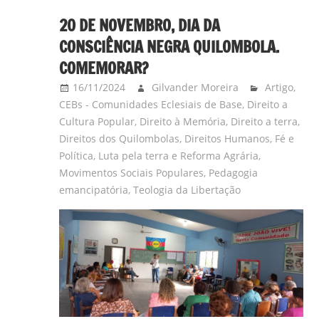
20 DE NOVEMBRO, DIA DA
CONSCIÊNCIA NEGRA QUILOMBOLA.
COMEMORAR?
16/11/2024
Gilvander Moreira
Artigo
,
CEBs - Comunidades Eclesiais de Base
,
Direito a
Cultura Popular
,
Direito à Memória
,
Direito a terra
,
Direitos dos Quilombolas
,
Direitos Humanos
,
Fé e
Política
,
Luta pela terra e Reforma Agrária
,
Movimentos Sociais Populares
,
Pedagogia
emancipatória
,
Teologia da Libertação