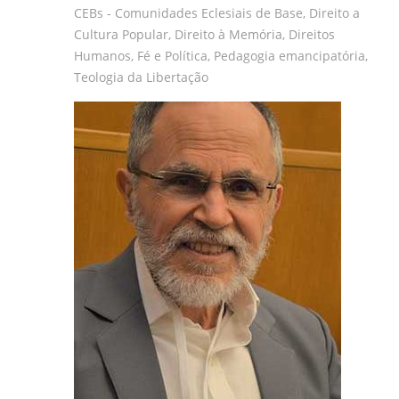
CEBs - Comunidades Eclesiais de Base
,
Direito a
gilvanderufmg@gmail.com
Cultura Popular
,
Direito à Memória
,
Direitos
–
Humanos
,
Fé e Política
,
Pedagogia emancipatória
,
www.gilvander.org.br
Teologia da Libertação
–
www.freigilvander.blogspot.com.br
–
www.twitter.com/gilvanderluis
–
facebook:
Gilvander
Moreira