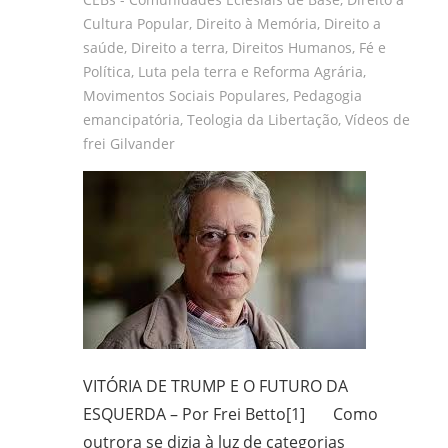
Cultura Popular
,
Direito à Memória
,
Direito a
saúde
,
Direito a terra
,
Direitos Humanos
,
Fé e
Política
,
Luta pela terra e Reforma Agrária
,
Movimentos Sociais Populares
,
Pedagogia
emancipatória
,
Teologia da Libertação
,
Vídeos de
frei Gilvander
VITÓRIA DE TRUMP E O FUTURO DA
ESQUERDA – Por Frei Betto[1] Como
outrora se dizia à luz de categorias