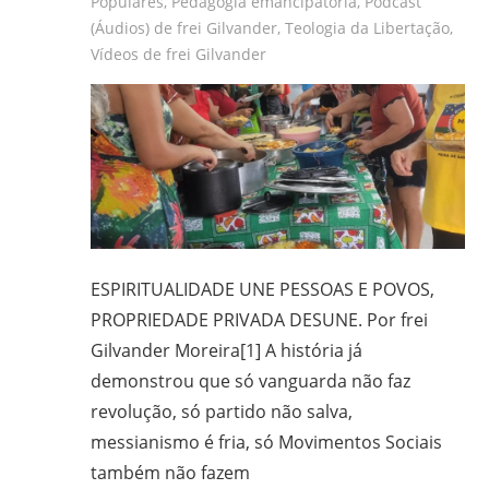
Populares
,
Pedagogia emancipatória
,
Podcast
(Áudios) de frei Gilvander
,
Teologia da Libertação
,
Vídeos de frei Gilvander
ESPIRITUALIDADE UNE PESSOAS E POVOS,
PROPRIEDADE PRIVADA DESUNE. Por frei
Gilvander Moreira[1] A história já
demonstrou que só vanguarda não faz
revolução, só partido não salva,
messianismo é fria, só Movimentos Sociais
também não fazem