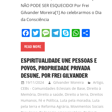
NÃO PODE SER ESQUECIDO! Por Frei
Gilvander Moreira[1] Ao celebrarmos o Dia
da Consciência
Facebook
Twitter
Message
Telegram
Skype
WhatsA
Share
READ MORE
ESPIRITUALIDADE UNE PESSOAS E
POVOS, PROPRIEDADE PRIVADA
DESUNE. POR FREI GILVANDER
19/11/2024
Gilvander Moreira
Artigo
,
CEBs - Comunidades Eclesiais de Base
,
Direito à
Memória
,
Direito a saúde
,
Direito a terra
,
Direitos
Humanos
,
Fé e Política
,
Luta pela moradia
,
Luta
pela terra e Reforma Agrária
,
Movimentos Sociais