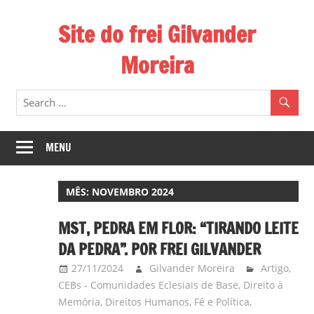
Skip
Site do frei Gilvander
to
content
Moreira
Esse
site
de
frei
MENU
Gilvander
divulga
MÊS:
NOVEMBRO 2024
a
atuação
MST, PEDRA EM FLOR: “TIRANDO LEITE
pastoral
DA PEDRA”. POR FREI GILVANDER
e
27/11/2024
Gilvander Moreira
Artigo
,
a
CEBs - Comunidades Eclesiais de Base
,
Direito à
militância
Memória
,
Direitos Humanos
,
Fé e Política
,
do