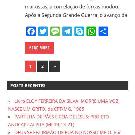
marxistas, a correlação de forças mudou.
Após a Segunda Grande Guerra, o avanço da
Facebook
Twitter
Message
Telegram
Skype
WhatsA
Share
READ MORE
Paginação
Next
1
2
»
Posts
de
POSTS RECENTES
posts
Livro ELOY FERREIRA DA SILVA: MORRE UMA VOZ,
NASCE UM GRITO, da CPT/MG, 1985
PARTILHA DE PÃES E CEIA DE JESUS: PROJETO
ANTICAPITALISTA (Mt 14,13-21)
DEUS SE FEZ IRMÃO DE RUA NO NOSSO MEIO. Por