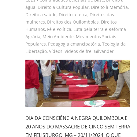
água
,
Direito a Cultura Popular
,
Direito à Memória
,
Direito a saúde
,
Direito a terra
,
Direitos das
mulheres
,
Direitos dos Quilombolas
,
Direitos
Humanos
,
Fé e Política
,
Luta pela terra e Reforma
Agrária
,
Meio Ambiente
,
Movimentos Sociais
Populares
,
Pedagogia emancipatória
,
Teologia da
Libertação
,
Vídeos
,
Vídeos de frei Gilvander
DIA DA CONSCIÊNCIA NEGRA QUILOMBOLA E
20 ANOS DO MASSACRE DE CINCO SEM TERRA
EM FELISBURGO, MG – 20/11/2024: O QUE