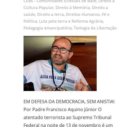
CEBs - Comunidades Eclesiais de Base
,
Direito a
Cultura Popular
,
Direito à Memória
,
Direito a
saúde
,
Direito a terra
,
Direitos Humanos
,
Fé e
Política
,
Luta pela terra e Reforma Agrária
,
Pedagogia emancipatória
,
Teologia da Libertação
EM DEFESA DA DEMOCRACIA, SEM ANISTIA!
Por Padre Francisco Aquino Júnior O
atentado terrorista ao Supremo Tribunal
Federal na noite de 13 de novembro é um