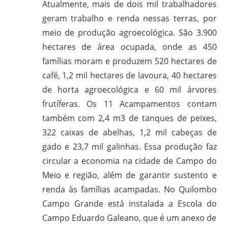
Atualmente, mais de dois mil trabalhadores
gilvanderufmg@gmail.com
geram trabalho e renda nessas terras, por
–
meio de produção agroecológica. São 3.900
www.gilvander.org.br
hectares de área ocupada, onde as 450
–
famílias moram e produzem 520 hectares de
www.freigilvander.blogspot.com.br
café, 1,2 mil hectares de lavoura, 40 hectares
–
de horta agroecológica e 60 mil árvores
www.twitter.com/gilvanderluis
frutíferas. Os 11 Acampamentos contam
–
também com 2,4 m3 de tanques de peixes,
facebook:
322 caixas de abelhas, 1,2 mil cabeças de
Gilvander
Moreira
gado e 23,7 mil galinhas. Essa produção faz
circular a economia na cidade de Campo do
Meio e região, além de garantir sustento e
renda às famílias acampadas. No Quilombo
Campo Grande está instalada a Escola do
Campo Eduardo Galeano, que é um anexo de