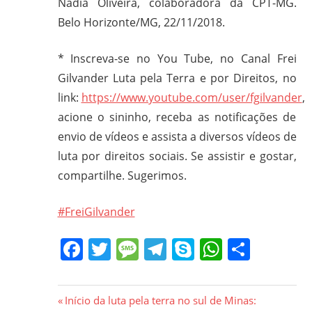
Nádia Oliveira, colaboradora da CPT-MG.
Belo Horizonte/MG, 22/11/2018.
* Inscreva-se no You Tube, no Canal Frei
Gilvander Luta pela Terra e por Direitos, no
link:
https://www.youtube.com/user/fgilvander
,
acione o sininho, receba as notificações de
envio de vídeos e assista a diversos vídeos de
luta por direitos sociais. Se assistir e gostar,
compartilhe. Sugerimos.
#FreiGilvander
Facebook
Twitter
Message
Telegram
Skype
WhatsA
Share
Navegação
Previous
Início da luta pela terra no sul de Minas: