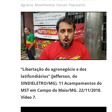
frei
Agrária
,
Movimentos Sociais Populares
e
padre
carmelita;
bacharel
e
licenciado
em
Filosofia
pela
“Libertação do agronegócio e dos
UFPR,
bacharel
latifundiários” (Jefferson, do
em
SINDIELETRO/MG). 11 Acampamentos do
Teologia
MST em Campo do Meio/MG. 22/11/2018.
pelo
Vídeo 7.
ITESP/SP;
mestre