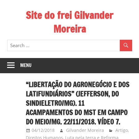
Skip
Site do frei Gilvander
to
content
Moreira
Esse
site
de
frei
MENU
Gilvander
divulga
“LIBERTAÇÃO DO AGRONEGÓCIO E DOS
a
LATIFUNDIÁRIOS” (JEFFERSON, DO
atuação
SINDIELETRO/MG). 11
pastoral
ACAMPAMENTOS DO MST EM CAMPO
e
a
DO MEIO/MG. 22/11/2018. VÍDEO 7.
militância
04/12/2018
Gilvander Moreira
Artigo
,
do
Direitos Humanos
,
Luta pela terra e Reforma