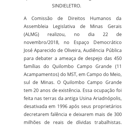
CPT,
SINDIELETRO.
CEBI,
SAB,
A Comissão de Direitos Humanos da
PJR
Assembleia Legislativa de Minas Gerais
e
(ALMG) realizou, no dia 22 de
de
novembro/2018, no Espaço Democrático
Movimentos
José Aparecido de Oliveira, Audiência Pública
Sociais
para debater a ameaça de despejo das 450
Populares
famílias do Quilombo Campo Grande (11
do
Acampamentos) do MST, em Campo do Meio,
Campo
sul de Minas. O Quilombo Campo Grande
e
tem 20 anos de existência. Essa ocupação foi
Urbanos,
feita nas terras da antiga Usina Ariadnópolis,
em
Minas
desativada em 1996 após seus proprietários
Gerais;
decretarem falência e deixarem mais de 300
e-
milhões de reais de dívidas trabalhistas.
mail: