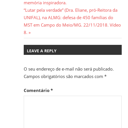
Post:
memória inspiradora.
de
Next
“Lutar pela verdade” (Dra. Eliane, pró-Reitora da
Post
Post:
UNIFAL), na ALMG: defesa de 450 famílias do
MST em Campo do Meio/MG. 22/11/2018. Vídeo
8.
LEAVE A REPLY
O seu endereço de e-mail não será publicado.
Campos obrigatórios são marcados com
*
Comentário
*