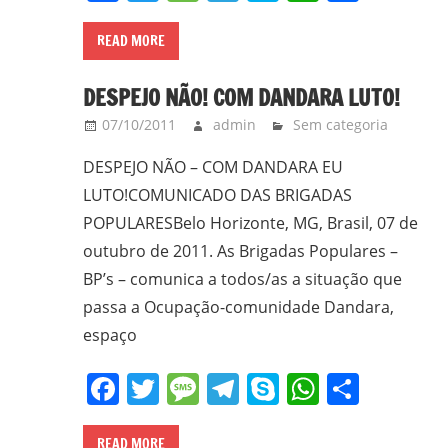
gilvanderufmg@gmail.com
READ MORE
–
www.gilvander.org.br
DESPEJO NÃO! COM DANDARA LUTO!
–
07/10/2011
admin
Sem categoria
www.freigilvander.blogspot.com.br
–
DESPEJO NÃO – COM DANDARA EU
www.twitter.com/gilvanderluis
LUTO!COMUNICADO DAS BRIGADAS
–
POPULARESBelo Horizonte, MG, Brasil, 07 de
facebook:
outubro de 2011. As Brigadas Populares –
Gilvander
BP’s – comunica a todos/as a situação que
Moreira
passa a Ocupação-comunidade Dandara,
espaço
Facebook
Twitter
Message
Telegram
Skype
WhatsA
Share
READ MORE