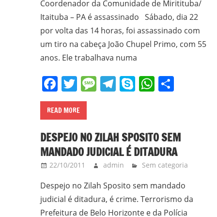
Coordenador da Comunidade de Miritituba/
frei
Itaituba – PA é assassinado Sábado, dia 22
e
por volta das 14 horas, foi assassinado com
padre
um tiro na cabeça João Chupel Primo, com 55
carmelita;
anos. Ele trabalhava numa
bacharel
e
Facebook
Twitter
Message
Telegram
Skype
WhatsA
Share
licenciado
em
Filosofia
READ MORE
pela
UFPR,
DESPEJO NO ZILAH SPOSITO SEM
bacharel
MANDADO JUDICIAL É DITADURA
em
22/10/2011
admin
Sem categoria
Teologia
pelo
Despejo no Zilah Sposito sem mandado
ITESP/SP;
judicial é ditadura, é crime. Terrorismo da
mestre
Prefeitura de Belo Horizonte e da Polícia