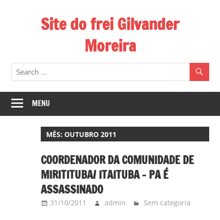
Skip
Site do frei Gilvander
to
content
Moreira
Esse
site
de
frei
MENU
Gilvander
divulga
MÊS:
OUTUBRO 2011
a
atuação
COORDENADOR DA COMUNIDADE DE
pastoral
MIRITITUBA/ ITAITUBA – PA É
e
ASSASSINADO
a
31/10/2011
admin
Sem categoria
militância
do