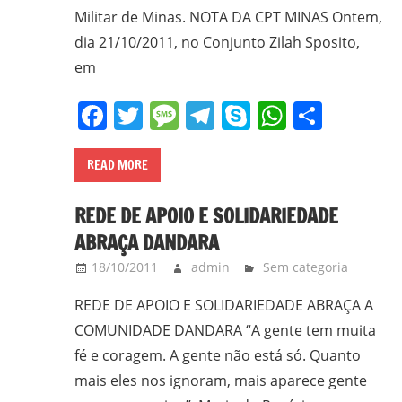
em
Militar de Minas. NOTA DA CPT MINAS Ontem,
Ciências
dia 21/10/2011, no Conjunto Zilah Sposito,
Bíblicas
em
pelo
Pontifício
Facebook
Twitter
Message
Telegram
Skype
WhatsA
Share
Instituto
Bíblico
READ MORE
de
Roma,
REDE DE APOIO E SOLIDARIEDADE
Itália;
ABRAÇA DANDARA
doutorando
em
18/10/2011
admin
Sem categoria
Educação
REDE DE APOIO E SOLIDARIEDADE ABRAÇA A
pela
COMUNIDADE DANDARA “A gente tem muita
FAE/UFMG;
fé e coragem. A gente não está só. Quanto
assessor
mais eles nos ignoram, mais aparece gente
da