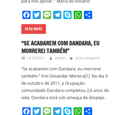
para nos apoiar.” Maria do Rosário
CPT,
CEBI,
Facebook
Twitter
Message
Telegram
Skype
WhatsA
Share
SAB,
PJR
e
READ MORE
de
Movimentos
“SE ACABAREM COM DANDARA, EU
Sociais
MORREREI TAMBÉM”
Populares
13/10/2011
admin
Sem categoria
do
Campo
“Se acabarem com Dandara, eu morrerei
e
também.” Frei Gilvander Moreira[1] No dia 9
Urbanos,
de outubro de 2011, a Ocupação-
em
comunidade Dandara completou 2,6 anos de
Minas
vida. Dandara está sob ameaça de despejo.
Gerais;
e-
Facebook
Twitter
Message
Telegram
Skype
WhatsA
Share
mail: