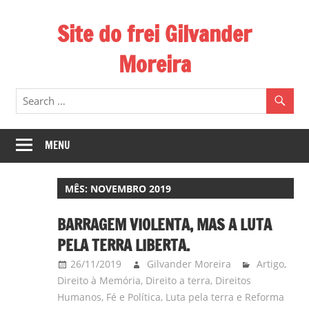
Skip
Site do frei Gilvander
to
content
Moreira
Esse
site
de
frei
MENU
Gilvander
divulga
MÊS:
NOVEMBRO 2019
a
atuação
BARRAGEM VIOLENTA, MAS A LUTA
pastoral
PELA TERRA LIBERTA.
e
26/11/2019
Gilvander Moreira
Artigo
,
a
Direito à Memória
,
Direito a terra
,
Direitos
militância
Humanos
,
Fé e Política
,
Luta pela terra e Reforma
do