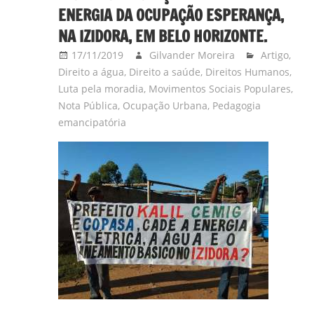
ENERGIA DA OCUPAÇÃO ESPERANÇA,
NA IZIDORA, EM BELO HORIZONTE.
17/11/2019
Gilvander Moreira
Artigo
,
Direito a água
,
Direito a saúde
,
Direitos Humanos
,
Luta pela moradia
,
Movimentos Sociais Populares
,
Nota Pública
,
Ocupação Urbana
,
Pedagogia
emancipatória