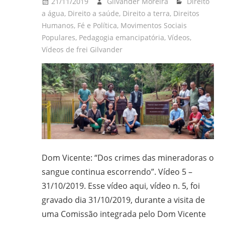
21/11/2019
Gilvander Moreira
Direito
a água
,
Direito a saúde
,
Direito a terra
,
Direitos
Humanos
,
Fé e Política
,
Movimentos Sociais
Populares
,
Pedagogia emancipatória
,
Vídeos
,
Vídeos de frei Gilvander
Dom Vicente: “Dos crimes das mineradoras o
sangue continua escorrendo”. Vídeo 5 –
31/10/2019. Esse vídeo aqui, vídeo n. 5, foi
gravado dia 31/10/2019, durante a visita de
uma Comissão integrada pelo Dom Vicente