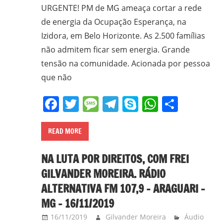
URGENTE! PM de MG ameaça cortar a rede
de energia da Ocupação Esperança, na
Izidora, em Belo Horizonte. As 2.500 famílias
não admitem ficar sem energia. Grande
tensão na comunidade. Acionada por pessoa
que não
Facebook
Twitter
Message
Telegram
Skype
WhatsA
Share
READ MORE
NA LUTA POR DIREITOS, COM FREI
GILVANDER MOREIRA. RÁDIO
ALTERNATIVA FM 107,9 – ARAGUARI –
MG – 16/11/2019
16/11/2019
Gilvander Moreira
Áudio