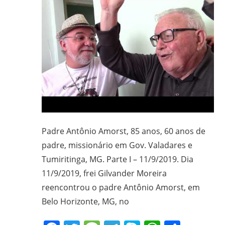
CPT,
CEBI,
SAB,
PJR
e
de
Movimentos
Sociais
Populares
do
Padre Antônio Amorst, 85 anos, 60 anos de
Campo
padre, missionário em Gov. Valadares e
e
Tumiritinga, MG. Parte I – 11/9/2019. Dia
Urbanos,
em
11/9/2019, frei Gilvander Moreira
Minas
reencontrou o padre Antônio Amorst, em
Gerais;
Belo Horizonte, MG, no
e-
mail: