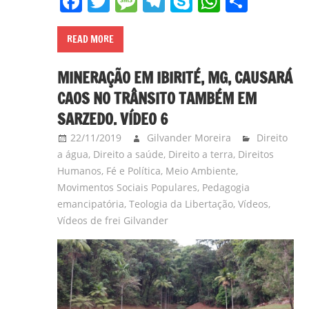
Facebook
Twitter
Message
Telegram
Skype
WhatsA
Share
READ MORE
MINERAÇÃO EM IBIRITÉ, MG, CAUSARÁ
CAOS NO TRÂNSITO TAMBÉM EM
SARZEDO. VÍDEO 6
22/11/2019
Gilvander Moreira
Direito
a água
,
Direito a saúde
,
Direito a terra
,
Direitos
Humanos
,
Fé e Política
,
Meio Ambiente
,
Movimentos Sociais Populares
,
Pedagogia
emancipatória
,
Teologia da Libertação
,
Vídeos
,
Vídeos de frei Gilvander