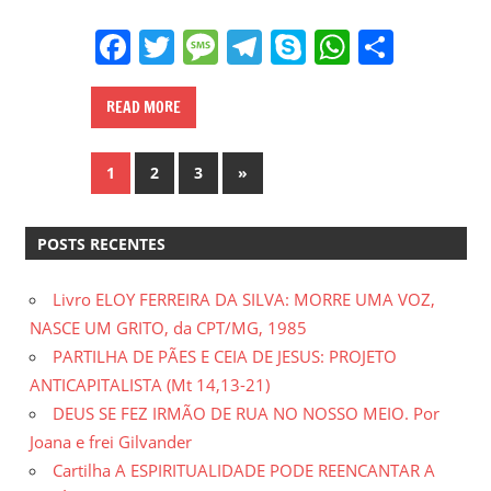
Facebook
Twitter
Message
Telegram
Skype
WhatsA
Share
READ MORE
Paginação
Next
1
2
3
»
Posts
de
POSTS RECENTES
posts
Livro ELOY FERREIRA DA SILVA: MORRE UMA VOZ,
NASCE UM GRITO, da CPT/MG, 1985
PARTILHA DE PÃES E CEIA DE JESUS: PROJETO
ANTICAPITALISTA (Mt 14,13-21)
DEUS SE FEZ IRMÃO DE RUA NO NOSSO MEIO. Por
Joana e frei Gilvander
Cartilha A ESPIRITUALIDADE PODE REENCANTAR A