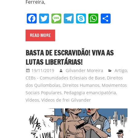
Ferreira,
Facebook
Twitter
Message
Telegram
Skype
WhatsA
Share
READ MORE
BASTA DE ESCRAVIDÃO! VIVA AS
LUTAS LIBERTÁRIAS!
19/11/2019
Gilvander Moreira
Artigo
,
CEBs - Comunidades Eclesiais de Base
,
Direitos
dos Quilombolas
,
Direitos Humanos
,
Movimentos
Sociais Populares
,
Pedagogia emancipatória
,
Vídeos
,
Vídeos de frei Gilvander