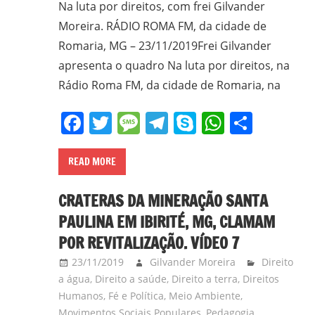
Na luta por direitos, com frei Gilvander
Moreira. RÁDIO ROMA FM, da cidade de
Romaria, MG – 23/11/2019Frei Gilvander
apresenta o quadro Na luta por direitos, na
Rádio Roma FM, da cidade de Romaria, na
Facebook
Twitter
Message
Telegram
Skype
WhatsA
Share
READ MORE
CRATERAS DA MINERAÇÃO SANTA
PAULINA EM IBIRITÉ, MG, CLAMAM
POR REVITALIZAÇÃO. VÍDEO 7
23/11/2019
Gilvander Moreira
Direito
a água
,
Direito a saúde
,
Direito a terra
,
Direitos
Humanos
,
Fé e Política
,
Meio Ambiente
,
Movimentos Sociais Populares
,
Pedagogia