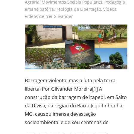
Agrária
,
Movimentos Sociais Populares
,
Pedagogia
frei
emancipatória
,
Teologia da Libertação
,
Vídeos
,
e
Vídeos de frei Gilvander
padre
carmelita;
bacharel
e
licenciado
em
Filosofia
pela
Barragem violenta, mas a luta pela terra
UFPR,
liberta. Por Gilvander Moreira[1] A
bacharel
construção da barragem de Itapebi, em Salto
em
da Divisa, na região do Baixo Jequitinhonha,
Teologia
MG, causou imensa devastação
pelo
ITESP/SP;
socioambiental e deixou centenas de
mestre