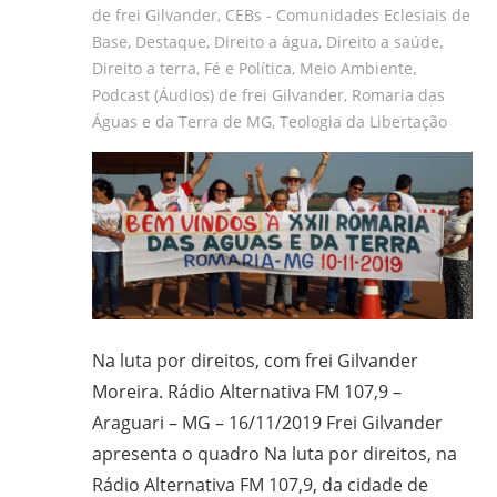
de frei Gilvander
,
CEBs - Comunidades Eclesiais de
Base
,
Destaque
,
Direito a água
,
Direito a saúde
,
Direito a terra
,
Fé e Política
,
Meio Ambiente
,
Podcast (Áudios) de frei Gilvander
,
Romaria das
Águas e da Terra de MG
,
Teologia da Libertação
Na luta por direitos, com frei Gilvander
Moreira. Rádio Alternativa FM 107,9 –
Araguari – MG – 16/11/2019 Frei Gilvander
apresenta o quadro Na luta por direitos, na
Rádio Alternativa FM 107,9, da cidade de