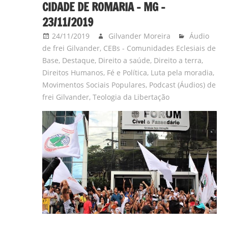
CIDADE DE ROMARIA – MG –
23/11/2019
24/11/2019
Gilvander Moreira
Áudio
de frei Gilvander
,
CEBs - Comunidades Eclesiais de
Base
,
Destaque
,
Direito a saúde
,
Direito a terra
,
Direitos Humanos
,
Fé e Política
,
Luta pela moradia
,
Movimentos Sociais Populares
,
Podcast (Áudios) de
frei Gilvander
,
Teologia da Libertação