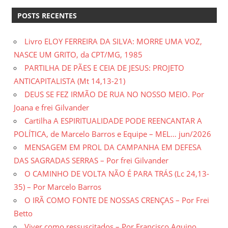
gilvanderufmg@gmail.com
POSTS RECENTES
–
www.gilvander.org.br
Livro ELOY FERREIRA DA SILVA: MORRE UMA VOZ,
–
NASCE UM GRITO, da CPT/MG, 1985
www.freigilvander.blogspot.com.br
PARTILHA DE PÃES E CEIA DE JESUS: PROJETO
–
ANTICAPITALISTA (Mt 14,13-21)
www.twitter.com/gilvanderluis
DEUS SE FEZ IRMÃO DE RUA NO NOSSO MEIO. Por
–
Joana e frei Gilvander
facebook:
Cartilha A ESPIRITUALIDADE PODE REENCANTAR A
Gilvander
POLÍTICA, de Marcelo Barros e Equipe – MEL… jun/2026
Moreira
MENSAGEM EM PROL DA CAMPANHA EM DEFESA
DAS SAGRADAS SERRAS – Por frei Gilvander
O CAMINHO DE VOLTA NÃO É PARA TRÁS (Lc 24,13-
35) – Por Marcelo Barros
O IRÃ COMO FONTE DE NOSSAS CRENÇAS – Por Frei
Betto
Viver como ressuscitados – Por Francisco Aquino