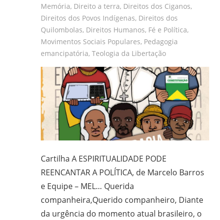
Memória
,
Direito a terra
,
Direitos dos Ciganos
,
frei
Direitos dos Povos Indígenas
,
Direitos dos
e
Quilombolas
,
Direitos Humanos
,
Fé e Política
,
padre
Movimentos Sociais Populares
,
Pedagogia
carmelita;
emancipatória
,
Teologia da Libertação
bacharel
e
licenciado
em
Filosofia
pela
UFPR,
bacharel
Cartilha A ESPIRITUALIDADE PODE
em
REENCANTAR A POLÍTICA, de Marcelo Barros
Teologia
e Equipe – MEL… Querida
pelo
companheira,Querido companheiro, Diante
ITESP/SP;
mestre
da urgência do momento atual brasileiro, o