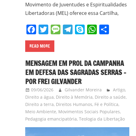
em
Movimento de Juventudes e Espiritualidades
Ciências
Libertadoras (MEL) oferece essa Cartilha,
Bíblicas
Facebook
Twitter
Message
Telegram
Skype
WhatsA
Share
pelo
Pontifício
Instituto
READ MORE
Bíblico
de
MENSAGEM EM PROL DA CAMPANHA
Roma,
EM DEFESA DAS SAGRADAS SERRAS –
Itália;
POR FREI GILVANDER
doutorando
09/06/2026
Gilvander Moreira
Artigo
,
em
Direito a água
,
Direito à Memória
,
Direito a saúde
,
Educação
Direito a terra
,
Direitos Humanos
,
Fé e Política
,
pela
Meio Ambiente
,
Movimentos Sociais Populares
,
FAE/UFMG;
Pedagogia emancipatória
,
Teologia da Libertação
assessor
da