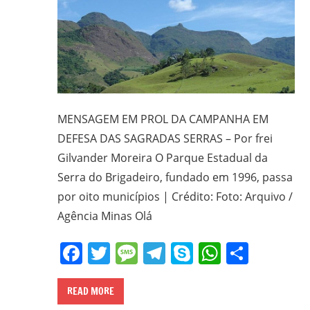
CPT,
CEBI,
SAB,
PJR
e
de
Movimentos
MENSAGEM EM PROL DA CAMPANHA EM
Sociais
DEFESA DAS SAGRADAS SERRAS – Por frei
Populares
Gilvander Moreira O Parque Estadual da
do
Serra do Brigadeiro, fundado em 1996, passa
Campo
por oito municípios | Crédito: Foto: Arquivo /
e
Agência Minas Olá
Urbanos,
em
Facebook
Twitter
Message
Telegram
Skype
WhatsA
Share
Minas
Gerais;
e-
READ MORE
mail: