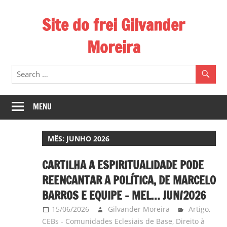
Skip
Site do frei Gilvander
to
content
Moreira
Esse
site
de
frei
MENU
Gilvander
divulga
MÊS:
JUNHO 2026
a
atuação
CARTILHA A ESPIRITUALIDADE PODE
pastoral
REENCANTAR A POLÍTICA, DE MARCELO
e
BARROS E EQUIPE – MEL… JUN/2026
a
15/06/2026
Gilvander Moreira
Artigo
,
militância
CEBs - Comunidades Eclesiais de Base
,
Direito à
do