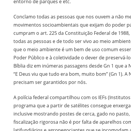
entorno de parques e etc.
Conclamo todas as pessoas que nos ouvem a não med
movimentos socioambientais que exijam do poder públ
cumpram o art. 225 da Constituição Federal de 1988,
todas as pessoas e de todo ser vivo ao meio ambien
que o meio ambiente é um bem de uso comum essenc
Poder Público e à coletividade o dever de preservá-lo
Bíblia diz em inúmeras passagens desde Gn 1 que a Na
“E Deus viu que tudo era bom, muito bom” (Gn 1). A 
precisam ser garantidos por nós.
A polícia federal compartilhou com os IEFs (Instituto
programa que a partir de satélites consegue enxergar e
inclusive mostrando postes de cerca, gado no pasto,
fiscalização rigorosa não é por falta de aparelhos c
latifundiários e agronegociantes que se incomodam