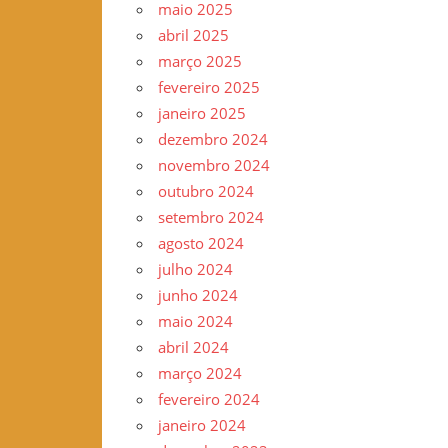
maio 2025
–
abril 2025
www.gilvander.org.br
março 2025
–
fevereiro 2025
www.freigilvander.blogspot.com.br
janeiro 2025
–
dezembro 2024
www.twitter.com/gilvanderluis
novembro 2024
–
outubro 2024
facebook:
setembro 2024
Gilvander
agosto 2024
Moreira
julho 2024
junho 2024
maio 2024
abril 2024
março 2024
fevereiro 2024
janeiro 2024