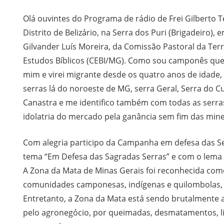
Olá ouvintes do Programa de rádio de Frei Gilberto T
Distrito de Belizário, na Serra dos Puri (Brigadeiro), 
Gilvander Luís Moreira, da Comissão Pastoral da Ter
Estudos Bíblicos (CEBI/MG). Como sou camponês que 
mim e virei migrante desde os quatro anos de idade, 
serras lá do noroeste de MG, serra Geral, Serra do Cu
Canastra e me identifico também com todas as serras
idolatria do mercado pela ganância sem fim das min
Com alegria participo da Campanha em defesa das S
tema “Em Defesa das Sagradas Serras” e com o lema “
A Zona da Mata de Minas Gerais foi reconhecida como
comunidades camponesas, indígenas e quilombolas, 
Entretanto, a Zona da Mata está sendo brutalmente
pelo agronegócio, por queimadas, desmatamentos, li