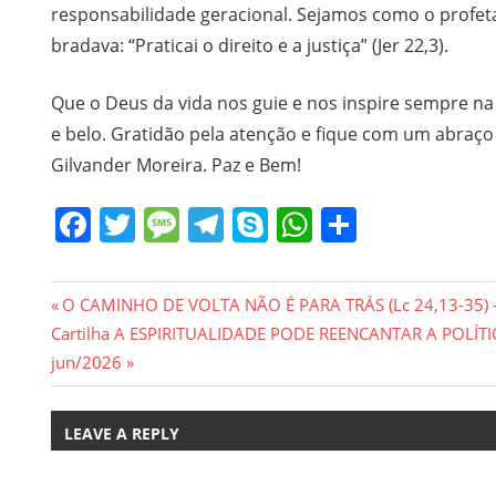
responsabilidade geracional. Sejamos como o profet
bradava: “Praticai o direito e a justiça” (Jer 22,3).
Que o Deus da vida nos guie e nos inspire sempre na 
e belo. Gratidão pela atenção e fique com um abraço 
Gilvander Moreira. Paz e Bem!
Facebook
Twitter
Message
Telegram
Skype
WhatsApp
Share
Navegação
Previous
O CAMINHO DE VOLTA NÃO É PARA TRÁS (Lc 24,13-35) –
Next
Post:
Cartilha A ESPIRITUALIDADE PODE REENCANTAR A POLÍTIC
de
Post:
jun/2026
Post
LEAVE A REPLY