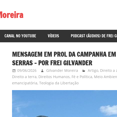
Moreira
CANAL NO YOUTUBE
VÍDEOS
PODCAST (ÁUDIOS) DE FREI 
MENSAGEM EM PROL DA CAMPANHA EM 
SERRAS – POR FREI GILVANDER
09/06/2026
Gilvander Moreira
Artigo
,
Direito a
Direito a terra
,
Direitos Humanos
,
Fé e Política
,
Meio Ambien
emancipatória
,
Teologia da Libertação