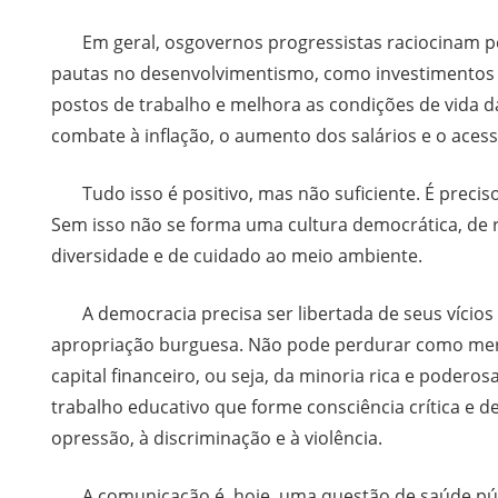
Em geral, osgovernos progressistas raciocinam pel
pautas no desenvolvimentismo, como investimentos e
postos de trabalho e melhora as condições de vida 
combate à inflação, o aumento dos salários e o aces
Tudo isso é positivo, mas não suficiente. É preciso
Sem isso não se forma uma cultura democrática, de 
diversidade e de cuidado ao meio ambiente.
A democracia precisa ser libertada de seus vício
apropriação burguesa. Não pode perdurar como mero 
capital financeiro, ou seja, da minoria rica e podero
trabalho educativo que forme consciência crítica e de
opressão, à discriminação e à violência.
A comunicação é, hoje, uma questão de saúde públ