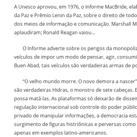
A Unesco aprovou, em 1976, o Informe MacBride, el
da Paz e Prêmio Lenin da Paz, sobre o direito de to
dos meios de informação e comunicação. Marshall M
aplaudiram; Ronald Reagan vaiou…
O Informe adverte sobre os perigos da monopoliza
veículos de impor um modo de pensar, agir, consumir
Buen Abad, tais veículos são verdadeiras armas de po
“O velho mundo morre. O novo demora a nascer” (G
são verdadeiras Hidras, o monstro de sete cabeças.
possa matá-las. As plataformas só deixarão de dis
regulação internacional sob controle do poder públ
privado de manipular informações, a democracia es
surgimento de figuras histriônicas e perversas como B
apenas em exemplos latino-americanos.