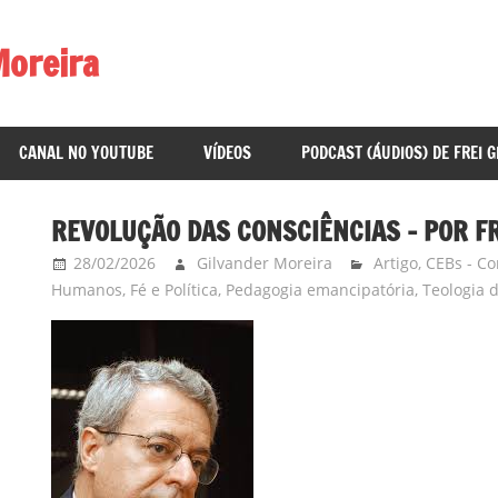
Moreira
CANAL NO YOUTUBE
VÍDEOS
PODCAST (ÁUDIOS) DE FREI 
REVOLUÇÃO DAS CONSCIÊNCIAS – POR FR
28/02/2026
Gilvander Moreira
Artigo
,
CEBs - Co
Humanos
,
Fé e Política
,
Pedagogia emancipatória
,
Teologia 