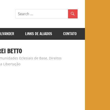
GILVANDER
LINKS DE ALIADOS
CONTATO
EI BETTO
munidades Eclesiais de Base
,
Direitos
da Libertação