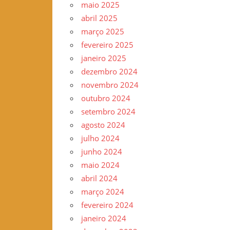
maio 2025
–
abril 2025
www.gilvander.org.br
março 2025
–
fevereiro 2025
www.freigilvander.blogspot.com.br
janeiro 2025
–
dezembro 2024
www.twitter.com/gilvanderluis
novembro 2024
–
outubro 2024
facebook:
setembro 2024
Gilvander
agosto 2024
Moreira
julho 2024
junho 2024
maio 2024
abril 2024
março 2024
fevereiro 2024
janeiro 2024