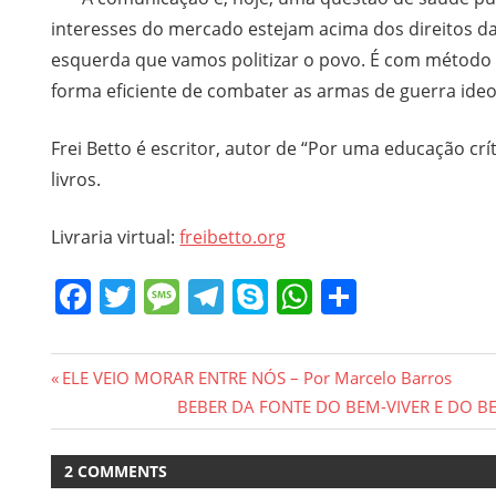
interesses do mercado estejam acima dos direitos da 
esquerda que vamos politizar o povo. É com método p
forma eficiente de combater as armas de guerra ideo
Frei Betto é escritor, autor de “Por uma educação crít
livros.
Livraria virtual:
freibetto.org
Facebook
Twitter
Message
Telegram
Skype
WhatsApp
Share
Navegação
Previous
ELE VEIO MORAR ENTRE NÓS – Por Marcelo Barros
Post:
Next
BEBER DA FONTE DO BEM-VIVER E DO BEM-
de
Post:
Post
2 COMMENTS