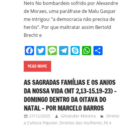
Neto No bombardeio sofrido por Alexandre
em
Ciências
de Moraes, uma paráfrase de Malu Gaspar
Bíblicas
me intrigou: “a democracia não precisa de
pelo
heróis”. Por que maltratar assim Bertold
Pontifício
Brecht e
Instituto
Facebook
Twitter
Message
Telegram
Skype
WhatsA
Share
Bíblico
de
Roma,
READ MORE
Itália;
doutorando
AS SAGRADAS FAMÍLIAS E OS ANJOS
em
DA NOSSA VIDA (MT 2,13-15.19-23) –
Educação
DOMINGO DENTRO DA OITAVA DO
pela
NATAL – POR MARCELO BARROS
FAE/UFMG;
assessor
27/12/2025
Gilvander Moreira
Direito
da
a Cultura Popular
,
Direitos das mulheres
,
Fé e