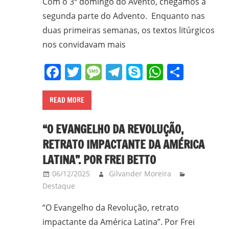
Com o 3º domingo do Avento, chegamos à
segunda parte do Advento. Enquanto nas
duas primeiras semanas, os textos litúrgicos
nos convidavam mais
Facebook
Twitter
Message
Telegram
Skype
WhatsA
Share
READ MORE
“O EVANGELHO DA REVOLUÇÃO,
RETRATO IMPACTANTE DA AMÉRICA
LATINA”. POR FREI BETTO
06/12/2025
Gilvander Moreira
Destaque
“O Evangelho da Revolução, retrato
impactante da América Latina”. Por Frei