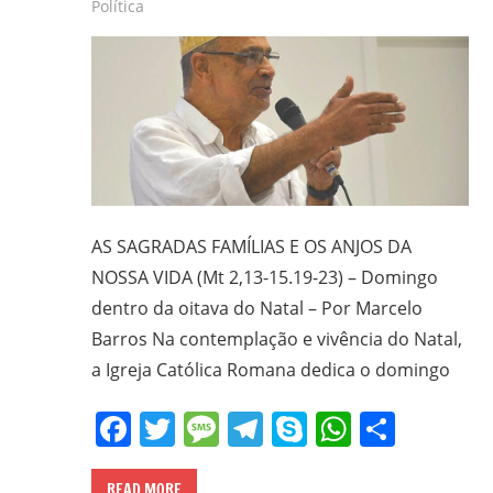
CPT,
Política
CEBI,
SAB,
PJR
e
de
Movimentos
Sociais
Populares
AS SAGRADAS FAMÍLIAS E OS ANJOS DA
do
NOSSA VIDA (Mt 2,13-15.19-23) – Domingo
Campo
dentro da oitava do Natal – Por Marcelo
e
Barros Na contemplação e vivência do Natal,
Urbanos,
a Igreja Católica Romana dedica o domingo
em
Minas
Facebook
Twitter
Message
Telegram
Skype
WhatsA
Share
Gerais;
e-
READ MORE
mail: