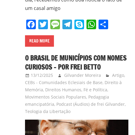
um casal amigo
Facebook
Twitter
Message
Telegram
Skype
WhatsA
Share
READ MORE
O BRASIL DE MUNICÍPIOS COM NOMES
CURIOSOS – POR FREI BETTO
13/12/2025
Gilvander Moreira
Artigo
,
CEBs - Comunidades Eclesiais de Base
,
Direito à
Memória
,
Direitos Humanos
,
Fé e Política
,
Movimentos Sociais Populares
,
Pedagogia
emancipatória
,
Podcast (Áudios) de frei Gilvander
,
Teologia da Libertação