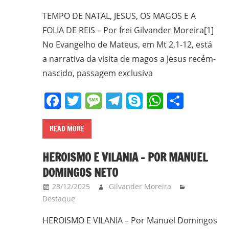
frei
TEMPO DE NATAL, JESUS, OS MAGOS E A
e
FOLIA DE REIS – Por frei Gilvander Moreira[1]
padre
No Evangelho de Mateus, em Mt 2,1-12, está
carmelita;
a narrativa da visita de magos a Jesus recém-
bacharel
nascido, passagem exclusiva
e
licenciado
Facebook
Twitter
Message
Telegram
Skype
WhatsA
Share
em
Filosofia
pela
READ MORE
UFPR,
HEROISMO E VILANIA – POR MANUEL
bacharel
em
DOMINGOS NETO
Teologia
28/12/2025
Gilvander Moreira
pelo
Destaque
ITESP/SP;
HEROISMO E VILANIA – Por Manuel Domingos
mestre