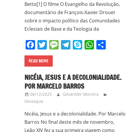
Betto[1] O filme O Evangelho da Revolução,
documentário de François-Xavier Drouet
sobre o impacto político das Comunidades
Eclesiais de Base e da Teologia da
Facebook
Twitter
Message
Telegram
Skype
WhatsA
Share
READ MORE
NICÉIA, JESUS E A DECOLONIALIDADE.
POR MARCELO BARROS
06/12/2025
Gilvander Moreira
Destaque
Nicéia, Jesus e a decolonialidade. Por Marcelo
Barros No final deste mês de novembro,
Leão XIV fez a sua primeira viagem como