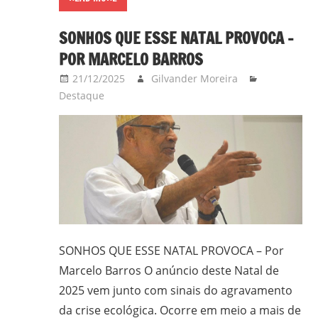
gilvanderufmg@gmail.com
SONHOS QUE ESSE NATAL PROVOCA –
–
www.gilvander.org.br
POR MARCELO BARROS
–
21/12/2025
Gilvander Moreira
www.freigilvander.blogspot.com.br
Destaque
–
www.twitter.com/gilvanderluis
–
facebook:
Gilvander
Moreira
SONHOS QUE ESSE NATAL PROVOCA – Por
Marcelo Barros O anúncio deste Natal de
2025 vem junto com sinais do agravamento
da crise ecológica. Ocorre em meio a mais de