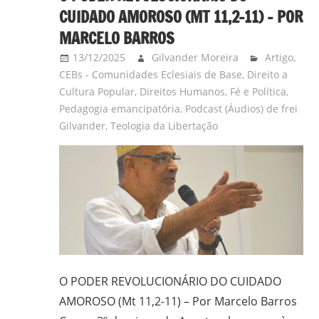
CUIDADO AMOROSO (MT 11,2-11) – POR
MARCELO BARROS
13/12/2025
Gilvander Moreira
Artigo
,
CEBs - Comunidades Eclesiais de Base
,
Direito a
Cultura Popular
,
Direitos Humanos
,
Fé e Política
,
Pedagogia emancipatória
,
Podcast (Áudios) de frei
Gilvander
,
Teologia da Libertação
O PODER REVOLUCIONÁRIO DO CUIDADO
AMOROSO (Mt 11,2-11) – Por Marcelo Barros