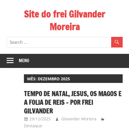
Skip
Site do frei Gilvander
to
content
Moreira
Esse
site
de
frei
MENU
Gilvander
divulga
MÊS:
DEZEMBRO 2025
a
atuação
TEMPO DE NATAL, JESUS, OS MAGOS E
pastoral
A FOLIA DE REIS – POR FREI
e
GILVANDER
a
29/12/2025
Gilvander Moreira
militância
Destaque
do