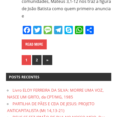
comunidades, Mateus 3,1-12 nos traz a figura
de João Batista como quem primeiro anuncia
e
Facebook
Twitter
Message
Telegram
Skype
WhatsA
Share
READ MORE
Paginação
Next
1
2
»
Posts
de
POSTS RECENTES
posts
Livro ELOY FERREIRA DA SILVA: MORRE UMA VOZ,
NASCE UM GRITO, da CPT/MG, 1985
PARTILHA DE PÃES E CEIA DE JESUS: PROJETO
ANTICAPITALISTA (Mt 14,13-21)