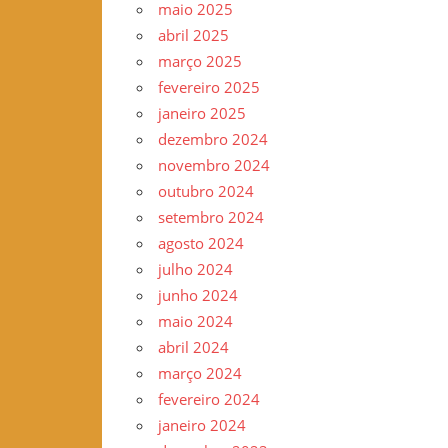
maio 2025
–
abril 2025
www.gilvander.org.br
março 2025
–
fevereiro 2025
www.freigilvander.blogspot.com.br
janeiro 2025
–
dezembro 2024
www.twitter.com/gilvanderluis
novembro 2024
–
outubro 2024
facebook:
setembro 2024
Gilvander
agosto 2024
Moreira
julho 2024
junho 2024
maio 2024
abril 2024
março 2024
fevereiro 2024
janeiro 2024