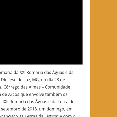
maria da XXI Romaria das Águas e da
 Diocese de Luz, MG, no dia 23 de
eis, Córrego das Almas – Comunidade
ia de Arcos que envolve também os
a XXI Romaria das Águas e da Terra de
de setembro de 2018, um domingo, em
rancisco às Terras da Justiça” e com o