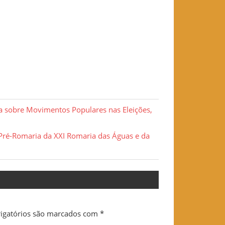
a sobre Movimentos Populares nas Eleições,
 Pré-Romaria da XXI Romaria das Águas e da
igatórios são marcados com
*