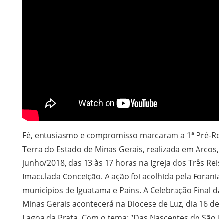
Fé, entusiasmo e compromisso marcaram a 1ª Pré-Ro
Terra do Estado de Minas Gerais, realizada em Arcos,
junho/2018, das 13 às 17 horas na Igreja dos Três R
Imaculada Conceição. A ação foi acolhida pela Foran
municípios de Iguatama e Pains. A Celebração Final d
Minas Gerais acontecerá na Diocese de Luz, dia 16 
Lagoa da Prata. Com o tema: “Das Nascentes do São F