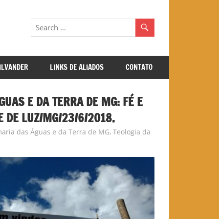
GILVANDER
LINKS DE ALIADOS
CONTATO
GUAS E DA TERRA DE MG: FÉ E
 DE LUZ/MG/23/6/2018.
aria das Águas e da Terra de MG
,
Teologia da