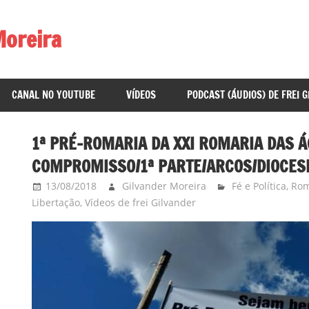
Moreira
CANAL NO YOUTUBE
VÍDEOS
PODCAST (ÁUDIOS) DE FREI 
1ª PRÉ-ROMARIA DA XXI ROMARIA DAS Á
COMPROMISSO/1ª PARTE/ARCOS/DIOCESE
13/08/2018
Gilvander Moreira
Fé e Política
,
Rom
Libertação
,
Vídeos de frei Gilvander