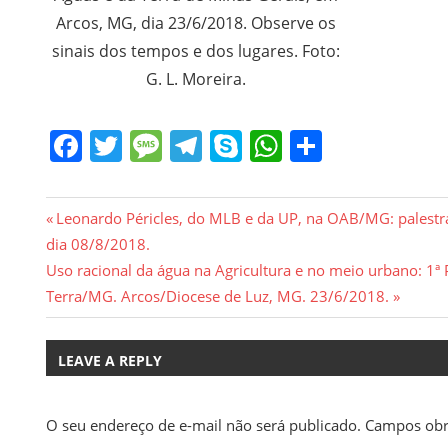
Arcos, MG, dia 23/6/2018. Observe os
sinais dos tempos e dos lugares. Foto:
G. L. Moreira.
Facebook
Twitter
Message
Telegram
Skype
WhatsApp
Share
Navegação
Previous
Leonardo Péricles, do MLB e da UP, na OAB/MG: palestr
Post:
dia 08/8/2018.
de
Next
Uso racional da água na Agricultura e no meio urbano: 1ª
Post
Post:
Terra/MG. Arcos/Diocese de Luz, MG. 23/6/2018.
LEAVE A REPLY
O seu endereço de e-mail não será publicado.
Campos obr