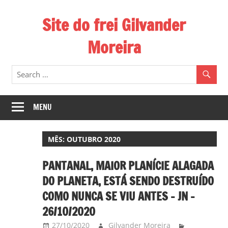
Skip
Site do frei Gilvander
to
content
Moreira
Esse
site
de
frei
MENU
Gilvander
divulga
MÊS:
OUTUBRO 2020
a
atuação
PANTANAL, MAIOR PLANÍCIE ALAGADA
pastoral
DO PLANETA, ESTÁ SENDO DESTRUÍDO
e
COMO NUNCA SE VIU ANTES – JN –
a
26/10/2020
militância
do
27/10/2020
Gilvander Moreira