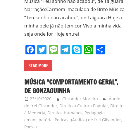
Música “Teu sonho não acabou”, de Taiguara
Narração:Carmem Imaculada de Brito Música
“Teu sonho não acabou”, de Taiguara Hoje a
minha pele já não tem cor Vivo a minha vida
seja onde for Hoje entrei
Facebook
Twitter
Message
Telegram
Skype
WhatsA
Share
READ MORE
MÚSICA “COMPORTAMENTO GERAL”,
DE GONZAGUINHA
23/10/2020
Gilvander Moreira
Áudio
de frei Gilvander
,
Direito a Cultura Popular
,
Direito
à Memória
,
Direitos Humanos
,
Pedagogia
emancipatória
,
Podcast (Áudios) de frei Gilvander
,
Poesia