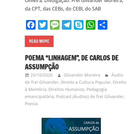
Oliveira. Divulgação: Frei Gilvander Moreira,
da CPT, das CEBs, do CEBI, do SAB
Facebook
Twitter
Message
Telegram
Skype
WhatsA
Share
READ MORE
POEMA “LINHAGEM”, DE CARLOS DE
ASSUMPÇÃO
25/10/2020
Gilvander Moreira
Áudio
de frei Gilvander
,
Direito a Cultura Popular
,
Direito
à Memória
,
Direitos Humanos
,
Pedagogia
emancipatória
,
Podcast (Áudios) de frei Gilvander
,
Poesia