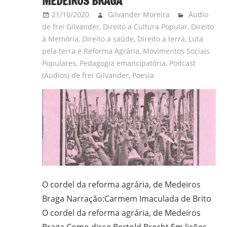
MEDEIROS BRAGA
21/10/2020
Gilvander Moreira
Áudio
de frei Gilvander
,
Direito a Cultura Popular
,
Direito
à Memória
,
Direito a saúde
,
Direito a terra
,
Luta
pela terra e Reforma Agrária
,
Movimentos Sociais
Populares
,
Pedagogia emancipatória
,
Podcast
(Áudios) de frei Gilvander
,
Poesia
O cordel da reforma agrária, de Medeiros
Braga Narração:Carmem Imaculada de Brito
O cordel da reforma agrária, de Medeiros
Braga Como disse Bertold Brecht Em lições