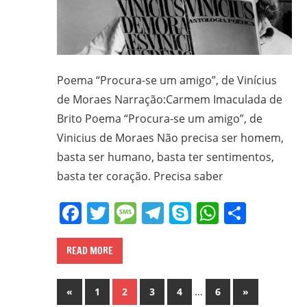
Poema “Procura-se um amigo”, de Vinícius
de Moraes Narração:Carmem Imaculada de
Brito Poema “Procura-se um amigo”, de
Vinicius de Moraes Não precisa ser homem,
basta ser humano, basta ter sentimentos,
basta ter coração. Precisa saber
Facebook
Twitter
Message
Telegram
Skype
WhatsA
Share
READ MORE
Paginação
Previous
…
Next
«
1
2
3
4
6
»