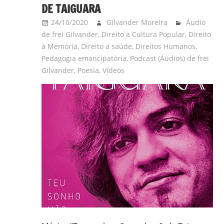
DE TAIGUARA
24/10/2020
Gilvander Moreira
Áudio
de frei Gilvander
,
Direito a Cultura Popular
,
Direito
à Memória
,
Direito a saúde
,
Direitos Humanos
,
Pedagogia emancipatória
,
Podcast (Áudios) de frei
Gilvander
,
Poesia
,
Vídeos