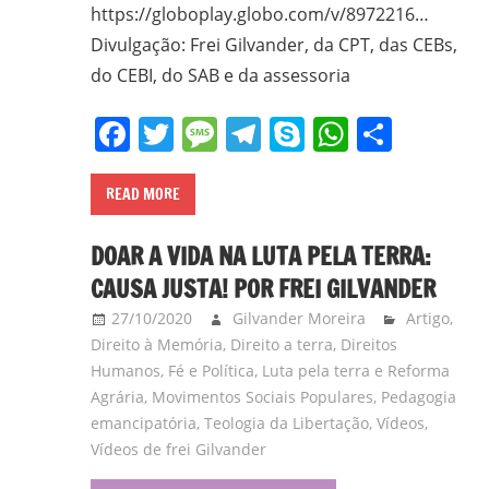
em
https://globoplay.globo.com/v/8972216…
Ciências
Divulgação: Frei Gilvander, da CPT, das CEBs,
Bíblicas
do CEBI, do SAB e da assessoria
pelo
Facebook
Twitter
Message
Telegram
Skype
WhatsA
Share
Pontifício
Instituto
Bíblico
READ MORE
de
Roma,
DOAR A VIDA NA LUTA PELA TERRA:
Itália;
CAUSA JUSTA! POR FREI GILVANDER
doutorando
27/10/2020
Gilvander Moreira
Artigo
,
em
Direito à Memória
,
Direito a terra
,
Direitos
Educação
Humanos
,
Fé e Política
,
Luta pela terra e Reforma
pela
Agrária
,
Movimentos Sociais Populares
,
Pedagogia
FAE/UFMG;
emancipatória
,
Teologia da Libertação
,
Vídeos
,
assessor
Vídeos de frei Gilvander
da