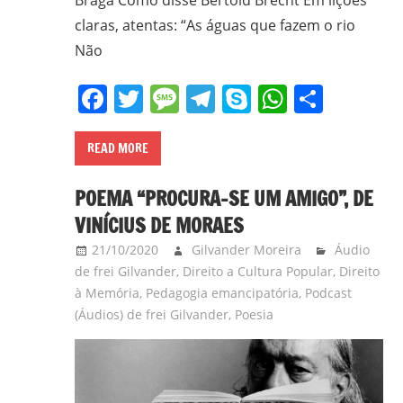
claras, atentas: “As águas que fazem o rio
Não
Facebook
Twitter
Message
Telegram
Skype
WhatsA
Share
READ MORE
POEMA “PROCURA-SE UM AMIGO”, DE
VINÍCIUS DE MORAES
21/10/2020
Gilvander Moreira
Áudio
de frei Gilvander
,
Direito a Cultura Popular
,
Direito
à Memória
,
Pedagogia emancipatória
,
Podcast
(Áudios) de frei Gilvander
,
Poesia