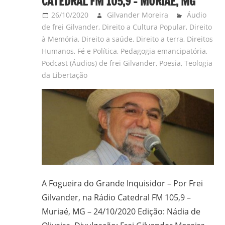
CATEDRAL FM 105,9 – MURIAÉ, MG
26/10/2020
Gilvander Moreira
Áudio
de frei Gilvander
,
Direito a Cultura Popular
,
Direito
à Memória
,
Direito a saúde
,
Direito a terra
,
Direitos
Humanos
,
Fé e Política
,
Pedagogia emancipatória
,
Podcast (Áudios) de frei Gilvander
,
Poesia
,
Teologia
da Libertação
A Fogueira do Grande Inquisidor – Por Frei
Gilvander, na Rádio Catedral FM 105,9 –
Muriaé, MG – 24/10/2020 Edição: Nádia de