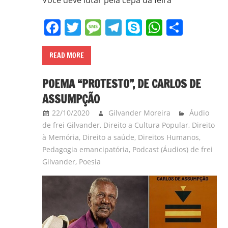
Facebook
Twitter
Message
Telegram
Skype
WhatsA
Share
READ MORE
POEMA “PROTESTO”, DE CARLOS DE
ASSUMPÇÃO
22/10/2020
Gilvander Moreira
Áudio
de frei Gilvander
,
Direito a Cultura Popular
,
Direito
à Memória
,
Direito a saúde
,
Direitos Humanos
,
Pedagogia emancipatória
,
Podcast (Áudios) de frei
Gilvander
,
Poesia