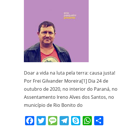
CPT,
CEBI,
SAB,
PJR
e
de
Movimentos
Sociais
Populares
do
Doar a vida na luta pela terra: causa justa!
Campo
Por Frei Gilvander Moreira[1] Dia 24 de
e
outubro de 2020, no interior do Paraná, no
Urbanos,
Assentamento Ireno Alves dos Santos, no
em
município de Rio Bonito do
Minas
Gerais;
Facebook
Twitter
Message
Telegram
Skype
WhatsA
Share
e-
mail: