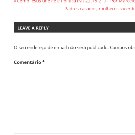
Navegação
Previous
Como Jesus une Fé e Política (Mt 22,15-21) – Por Marce
Post:
Next
Padres casados, mulheres sacerdo
de
Post:
Post
LEAVE A REPLY
O seu endereço de e-mail não será publicado.
Campos obr
Comentário
*