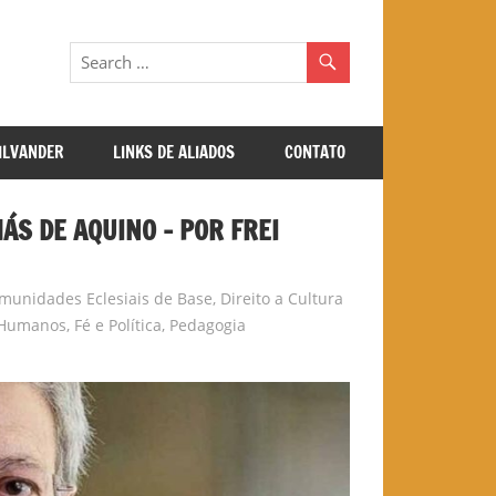
GILVANDER
LINKS DE ALIADOS
CONTATO
S DE AQUINO – POR FREI
munidades Eclesiais de Base
,
Direito a Cultura
s Humanos
,
Fé e Política
,
Pedagogia