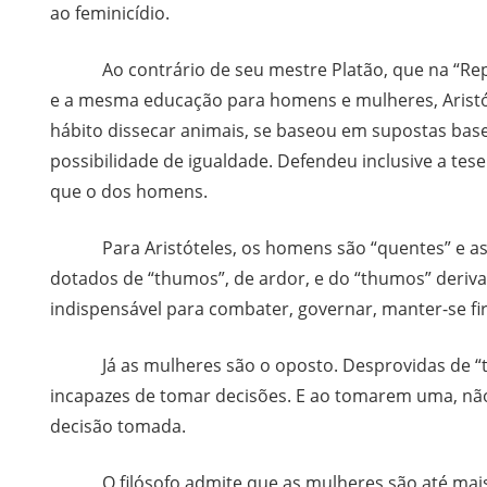
ao feminicídio.
Ao contrário de seu mestre Platão, que na “Repúb
e a mesma educação para homens e mulheres, Aristóte
hábito dissecar animais, se baseou em supostas base
possibilidade de igualdade. Defendeu inclusive a te
que o dos homens.
Para Aristóteles, os homens são “quentes” e as mu
dotados de “thumos”, de ardor, e do “thumos” deriva a
indispensável para combater, governar, manter-se f
Já as mulheres são o oposto. Desprovidas de “thu
incapazes de tomar decisões. E ao tomarem uma, n
decisão tomada.
O filósofo admite que as mulheres são até mais in