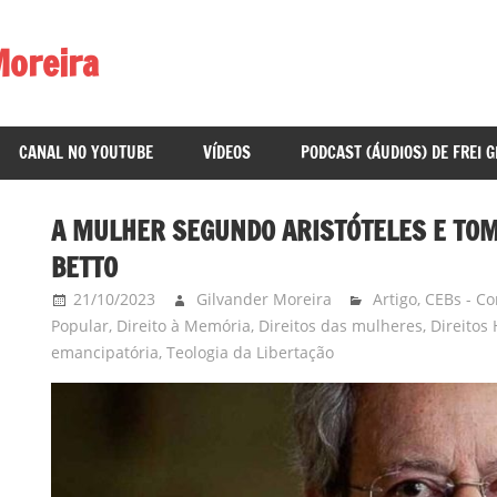
Moreira
CANAL NO YOUTUBE
VÍDEOS
PODCAST (ÁUDIOS) DE FREI 
A MULHER SEGUNDO ARISTÓTELES E TOMÁ
BETTO
21/10/2023
Gilvander Moreira
Artigo
,
CEBs - Co
Popular
,
Direito à Memória
,
Direitos das mulheres
,
Direito
emancipatória
,
Teologia da Libertação