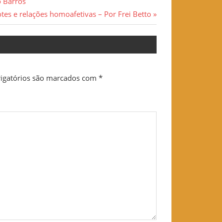
lo Barros
tes e relações homoafetivas – Por Frei Betto
igatórios são marcados com
*