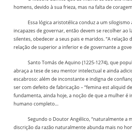
homens, devido à sua frieza, mas na falta de coragem
Essa lógica aristotélica conduz a um silogismo 
incapazes de governar, então devem se recolher ao lar
silentes, obedecer a seus pais e maridos. “A relaçã
relação de superior a inferior e de governante a gov
Santo Tomás de Aquino (1225-1274), que populari
abraça a tese de seu mentor intelectual e ainda adi
escabroso: além de inconstante e indigna de confi
ser com defeito de fabricação – “femina est aliquid d
fundamenta, ainda hoje, a noção de que a mulher é i
humano completo…
Segundo o Doutor Angélico, “naturalmente a mul
discrição da razão naturalmente abunda mais no hom