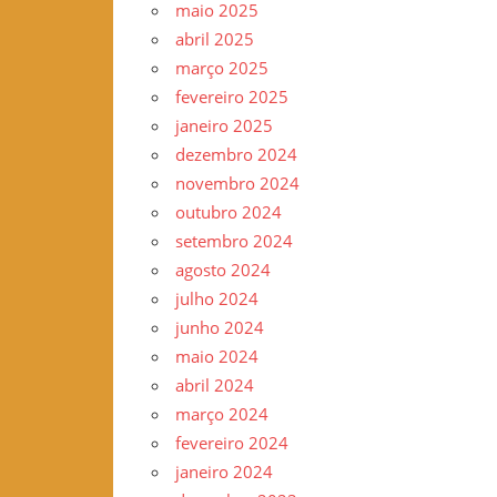
maio 2025
–
abril 2025
www.gilvander.org.br
março 2025
–
fevereiro 2025
www.freigilvander.blogspot.com.br
janeiro 2025
–
dezembro 2024
www.twitter.com/gilvanderluis
novembro 2024
–
outubro 2024
facebook:
setembro 2024
Gilvander
agosto 2024
Moreira
julho 2024
junho 2024
maio 2024
abril 2024
março 2024
fevereiro 2024
janeiro 2024