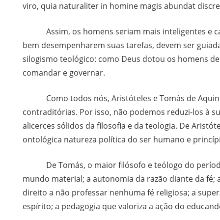
viro, quia naturaliter in homine magis abundat discret
Assim, os homens seriam mais inteligentes e capa
bem desempenharem suas tarefas, devem ser guiad
silogismo teológico: como Deus dotou os homens de 
comandar e governar.
Como todos nós, Aristóteles e Tomás de Aquino
contraditórias. Por isso, não podemos reduzi-los à s
alicerces sólidos da filosofia e da teologia. De Aristó
ontológica natureza política do ser humano e princíp
De Tomás, o maior filósofo e teólogo do período
mundo material; a autonomia da razão diante da fé; a
direito a não professar nenhuma fé religiosa; a supe
espírito; a pedagogia que valoriza a ação do educan