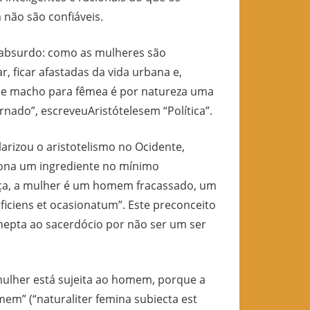
 não são confiáveis.
absurdo: como as mulheres são
, ficar afastadas da vida urbana e,
o de macho para fêmea é por natureza uma
ernado”, escreveuAristótelesem “Política”.
zou o aristotelismo no Ocidente,
ciona um ingrediente no mínimo
ança, a mulher é um homem fracassado, um
eficiens et ocasionatum”. Este preconceito
nepta ao sacerdócio por não ser um ser
her está sujeita ao homem, porque a
em” (“naturaliter femina subiecta est