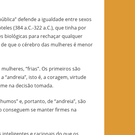
lica” defende a igualdade entre sexos
les (384 a.C.-322 a.C.), que tinha por
s biológicas para rechaçar qualquer
se de que o cérebro das mulheres é menor
lheres, “frias”. Os primeiros são
 “andreia”, isto é, a coragem, virtude
irme na decisão tomada.
mos” e, portanto, de “andreia”, são
ão conseguem se manter firmes na
teligentes e racionais do que os