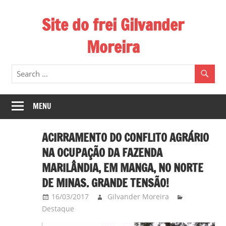
Skip
Site do frei Gilvander
to
content
Moreira
Esse
site
de
frei
MENU
Gilvander
divulga
ACIRRAMENTO DO CONFLITO AGRÁRIO
a
NA OCUPAÇÃO DA FAZENDA
atuação
MARILÂNDIA, EM MANGA, NO NORTE
pastoral
DE MINAS. GRANDE TENSÃO!
e
a
16/03/2017
Gilvander Moreira
militância
Destaque
do