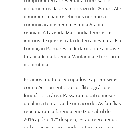
comprometeu apresentar a comissão os
CPT,
documentos da área no prazo de 05 dias. Até
CEBI,
o momento não recebemos nenhuma
SAB,
PJR
comunicação e nem mesmo a Ata da
e
reunião. A Fazenda Marilândia tem sérios
de
indícios de que se trata de terra devoluta. E a
Movimentos
Fundação Palmares já declarou que a quase
Sociais
totalidade da fazenda Marilândia é território
Populares
quilombola.
do
Campo
Estamos muito preocupados e apreensivos
e
com o Acirramento do conflito agrário e
Urbanos,
fundiário na área. Passaram quatro meses
em
da última tentativa de um acordo. As famílias
Minas
reocuparam a fazenda em 02 de abril de
Gerais;
2016 após o 12° despejo, estão reerguendo
e-
os barracos, preparando as terras para o
mail: