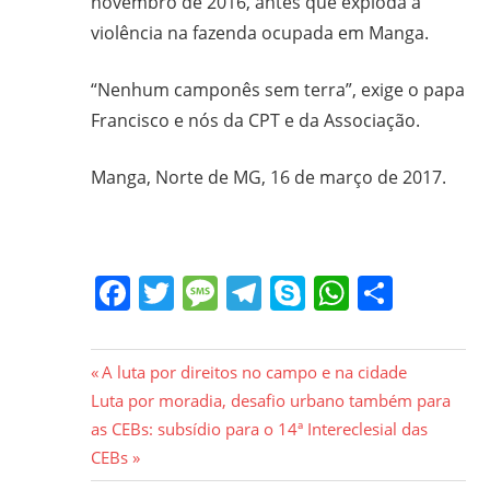
novembro de 2016, antes que exploda a
violência na fazenda ocupada em Manga.
“Nenhum camponês sem terra”, exige o papa
Francisco e nós da CPT e da Associação.
Manga, Norte de MG, 16 de março de 2017.
Facebook
Twitter
Message
Telegram
Skype
WhatsA
Share
Navegação
Previous
A luta por direitos no campo e na cidade
Next
Post:
Luta por moradia, desafio urbano também para
de
Post:
as CEBs: subsídio para o 14ª Intereclesial das
Post
CEBs