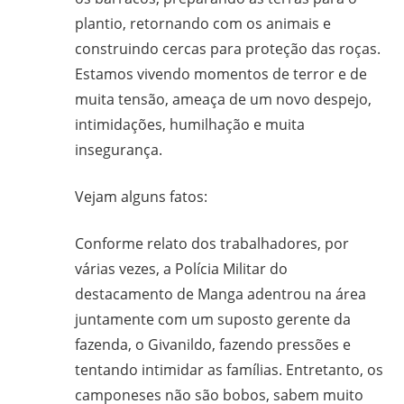
plantio, retornando com os animais e
gilvanderufmg@gmail.com
–
construindo cercas para proteção das roças.
www.gilvander.org.br
Estamos vivendo momentos de terror e de
–
muita tensão, ameaça de um novo despejo,
www.freigilvander.blogspot.com.br
intimidações, humilhação e muita
–
insegurança.
www.twitter.com/gilvanderluis
–
Vejam alguns fatos:
facebook:
Gilvander
Conforme relato dos trabalhadores, por
Moreira
várias vezes, a Polícia Militar do
destacamento de Manga adentrou na área
juntamente com um suposto gerente da
fazenda, o Givanildo, fazendo pressões e
tentando intimidar as famílias. Entretanto, os
camponeses não são bobos, sabem muito