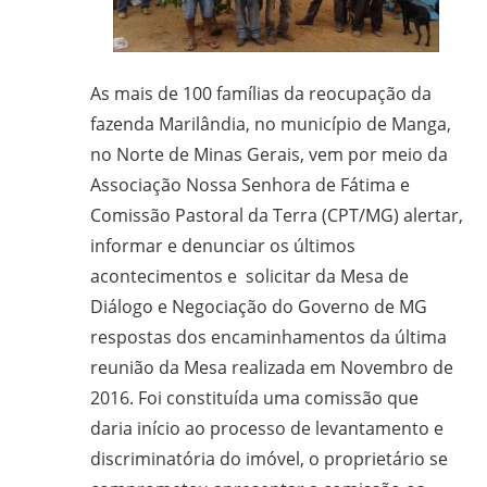
em
Ciências
Bíblicas
As mais de 100 famílias da reocupação da
pelo
fazenda Marilândia, no município de Manga,
Pontifício
no Norte de Minas Gerais, vem por meio da
Instituto
Bíblico
Associação Nossa Senhora de Fátima e
de
Comissão Pastoral da Terra (CPT/MG) alertar,
Roma,
informar e denunciar os últimos
Itália;
acontecimentos e solicitar da Mesa de
doutorando
Diálogo e Negociação do Governo de MG
em
respostas dos encaminhamentos da última
Educação
reunião da Mesa realizada em Novembro de
pela
2016. Foi constituída uma comissão que
FAE/UFMG;
daria início ao processo de levantamento e
assessor
discriminatória do imóvel, o proprietário se
da