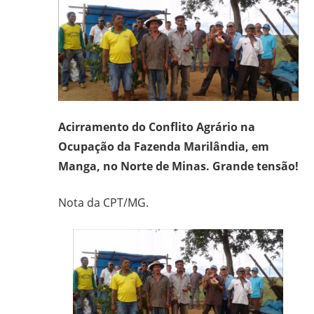
frei
e
padre
carmelita;
bacharel
e
licenciado
Acirramento do Conflito Agrário na
em
Ocupação da Fazenda Marilândia, em
Filosofia
Manga, no Norte de Minas. Grande tensão!
pela
UFPR,
Nota da CPT/MG.
bacharel
em
Teologia
pelo
ITESP/SP;
mestre