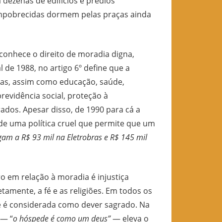
dezenas de edifícios e prédios
mpobrecidas dormem pelas praças ainda
conhece o direito de moradia digna,
 de 1988, no artigo 6º define que a
soas, assim como educação, saúde,
previdência social, proteção à
ados. Apesar disso, de 1990 para cá a
de uma política cruel que permite que um
gam a R$ 93 mil na Eletrobras e R$ 145 mil
ro em relação à moradia é injustiça
amente, a fé e as religiões. Em todos os
e é considerada como dever sagrado. Na
— “
o hóspede é como um deus”
— eleva o