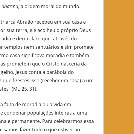
o
dharma
, a ordem moral do mundo.
patriarca Abraão recebeu em sua casa e
r sua terra, ele acolheu o próprio Deus
oradia e deixa claro que, através do
er templos nem santuários e sim promete
ermo casa significava moradia e também
etas prometem que o Cristo nasceria da
ngelho, Jesus conta a parábola do
ez que fizestes isso (receber em casa) a um
es” (Mt, 25, 31).
 a falta de moradia ou a vida em
de condenar populações inteiras a uma
iana e permanente. Para celebrarmos essa
cisamos fazer tudo o que estiver ao