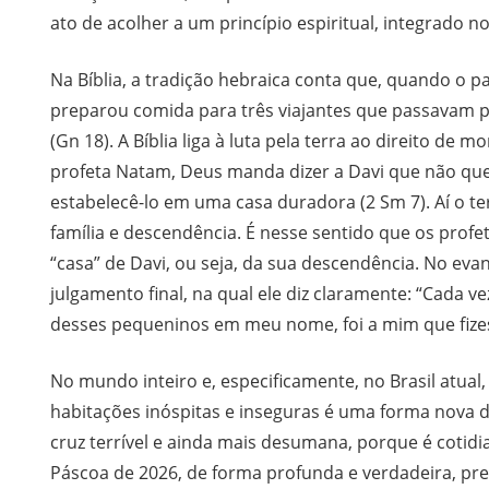
ato de acolher a um princípio espiritual, integrado n
Na Bíblia, a tradição hebraica conta que, quando o 
preparou comida para três viajantes que passavam po
(Gn 18). A Bíblia liga à luta pela terra ao direito de m
profeta Natam, Deus manda dizer a Davi que não qu
estabelecê-lo em uma casa duradora (2 Sm 7). Aí o t
família e descendência. É nesse sentido que os prof
“casa” de Davi, ou seja, da sua descendência. No eva
julgamento final, na qual ele diz claramente: “Cada v
desses pequeninos em meu nome, foi a mim que fizest
No mundo inteiro e, especificamente, no Brasil atual,
habitações inóspitas e inseguras é uma forma nova 
cruz terrível e ainda mais desumana, porque é cotid
Páscoa de 2026, de forma profunda e verdadeira, pre