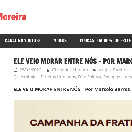
Moreira
CANAL NO YOUTUBE
VÍDEOS
PODCAST (ÁUDIOS) DE FREI 
ELE VEIO MORAR ENTRE NÓS – POR MAR
28/02/2026
Gilvander Moreira
Artigo
,
Direito a
Quilombolas
,
Direitos Humanos
,
Fé e Política
,
Pedagogia ema
ELE VEIO MORAR ENTRE NÓS – Por Marcelo Barros