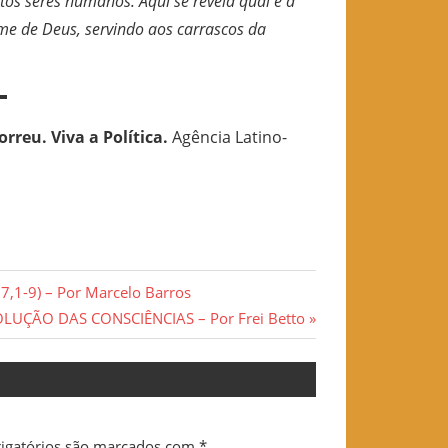
os seres humanos. Aqui se revela qual é a
me de Deus, servindo aos carrascos da
orreu. Viva a Política.
Agência Latino-
1-9) – Por Marcelo Barros
LUÇÃO DAS CONSCIÊNCIAS – Por Frei Betto
igatórios são marcados com
*