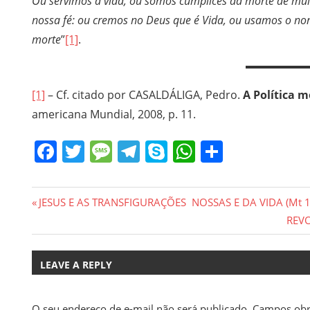
Ou servimos à vida, ou somos cúmplices da morte de muit
nossa fé: ou cremos no Deus que é Vida, ou usamos o no
morte
”
[1]
.
[1]
– Cf. citado por CASALDÁLIGA, Pedro.
A Política m
americana Mundial, 2008, p. 11.
Facebook
Twitter
Message
Telegram
Skype
WhatsApp
Share
Navegação
Previous
JESUS E AS TRANSFIGURAÇÕES NOSSAS E DA VIDA (Mt 17,
Post:
Next
REVO
de
Post:
Post
LEAVE A REPLY
O seu endereço de e-mail não será publicado.
Campos obr