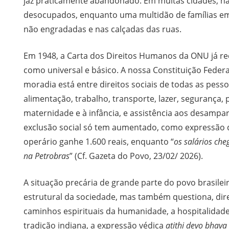
jaz praticamente abandonado. Em muitas cidades, há 
desocupados, enquanto uma multidão de famílias e
não engradadas e nas calçadas das ruas.
Em 1948, a Carta dos Direitos Humanos da ONU já re
como universal e básico. A nossa Constituição Federal
moradia está entre direitos sociais de todas as pes
alimentação, trabalho, transporte, lazer, segurança, 
maternidade e à infância, e assistência aos desampar
exclusão social só tem aumentado, como expressão 
operário ganhe 1.600 reais, enquanto “
os salários che
na Petrobras
” (Cf. Gazeta do Povo, 23/02/ 2026).
A situação precária de grande parte do povo brasilei
estrutural da sociedade, mas também questiona, diret
caminhos espirituais da humanidade, a hospitalidad
tradição indiana, a expressão védica
atithi devo bhava