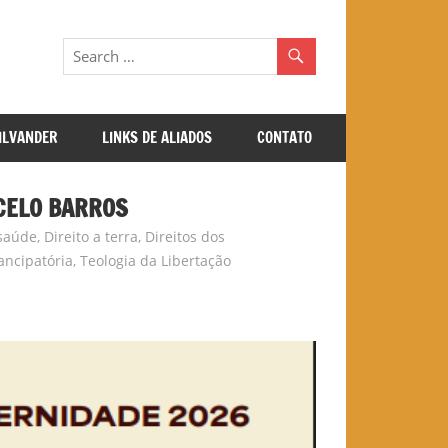
GILVANDER
LINKS DE ALIADOS
CONTATO
CELO BARROS
 saúde
,
Direito a terra
,
Direitos dos
ncipatória
,
Teologia da Libertação