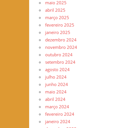
maio 2025
–
abril 2025
www.gilvander.org.br
março 2025
–
fevereiro 2025
www.freigilvander.blogspot.com.br
janeiro 2025
–
dezembro 2024
www.twitter.com/gilvanderluis
novembro 2024
–
outubro 2024
facebook:
setembro 2024
Gilvander
agosto 2024
Moreira
julho 2024
junho 2024
maio 2024
abril 2024
março 2024
fevereiro 2024
janeiro 2024