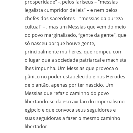
prosperidade” -, pelos fariseus – “messias
CPT,
CEBI,
legalista cumpridor de leis” – e nem pelos
SAB,
chefes dos sacerdotes – “messias da pureza
PJR
cultual” – , mas um Messias que vem do meio
e
do povo marginalizado, “gente da gente”, que
de
só nasceu porque houve gente,
Movimentos
principalmente mulheres, que rompeu com
Sociais
o lugar que a sociedade patriarcal e machista
Populares
lhes impunha. Um Messias que provoca o
do
pânico no poder estabelecido e nos Herodes
Campo
de plantão, apenas por ter nascido. Um
e
Messias que refaz o caminho do povo
Urbanos,
libertando-se da escravidão do imperialismo
em
egípcio e que convoca seus seguidores e
Minas
Gerais;
suas seguidoras a fazer o mesmo caminho
e-
libertador.
mail: