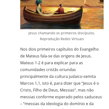
em
Ciências
Bíblicas
pelo
Pontifício
Jesus chamando os primeiros discípulos.
Instituto
Reprodução Redes Virtuais
Bíblico
de
Nos dois primeiros capítulos do Evangelho
Roma,
de Mateus fala-se das origens de Jesus.
Itália;
Mateus 1-2 é para explicar para as
doutorando
comunidades cristãs oriundas
em
principalmente da cultura judaico-semita
Educação
Marcos 1,1, isto é, para dizer que “Jesus é o
pela
Cristo, Filho de Deus, Messias”, mas não
FAE/UFMG;
messias conforme esperado pelos saduceus
assessor
– “messias da ideologia do domínio e da
da