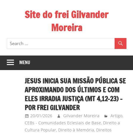
Skip
Site do frei Gilvander
to
content
Moreira
Esse
site
de
frei
MENU
Gilvander
divulga
JESUS INICIA SUA MISSÃO PÚBLICA SE
a
APROXIMANDO DOS ÚLTIMOS E COM
atuação
ELES IRRADIA JUSTIÇA (MT 4,12-23) –
pastoral
POR FREI GILVANDER
e
a
20/01/2026
Gilvander Moreira
Artigo
,
militância
CEBs - Comunidades Eclesiais de Base
,
Direito a
Cultura Popular
,
Direito à Memória
,
Direitos
do