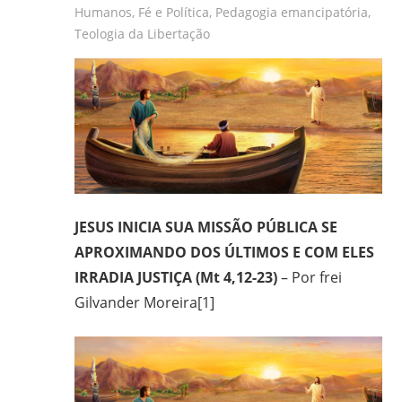
Humanos
,
Fé e Política
,
Pedagogia emancipatória
,
frei
Teologia da Libertação
e
padre
carmelita;
bacharel
e
licenciado
em
Filosofia
pela
JESUS INICIA SUA MISSÃO PÚBLICA SE
UFPR,
APROXIMANDO DOS ÚLTIMOS E COM ELES
bacharel
IRRADIA JUSTIÇA (Mt 4,12-23)
– Por frei
em
Gilvander Moreira[1]
Teologia
pelo
ITESP/SP;
mestre