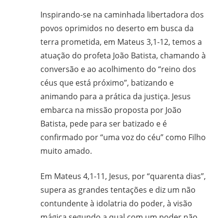
gilvanderufmg@gmail.com
Inspirando-se na caminhada libertadora dos
–
povos oprimidos no deserto em busca da
www.gilvander.org.br
terra prometida, em Mateus 3,1-12, temos a
–
atuação do profeta João Batista, chamando à
www.freigilvander.blogspot.com.br
conversão e ao acolhimento do “reino dos
–
céus que está próximo”, batizando e
www.twitter.com/gilvanderluis
animando para a prática da justiça. Jesus
–
embarca na missão proposta por João
facebook:
Batista, pede para ser batizado e é
Gilvander
confirmado por “uma voz do céu” como Filho
Moreira
muito amado.
Em Mateus 4,1-11, Jesus, por “quarenta dias”,
supera as grandes tentações e diz um não
contundente à idolatria do poder, à visão
mágica segundo a qual com um poder não