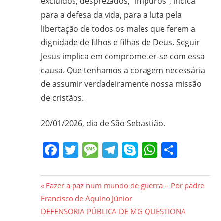
excluídos, desprezados, “impuros”, indica
para a defesa da vida, para a luta pela
libertação de todos os males que ferem a
dignidade de filhos e filhas de Deus. Seguir
Jesus implica em comprometer-se com essa
causa. Que tenhamos a coragem necessária
de assumir verdadeiramente nossa missão
de cristãos.
20/01/2026, dia de São Sebastião.
Facebook
Twitter
Message
Telegram
Skype
WhatsA
Share
Navegação
Previous
Fazer a paz num mundo de guerra – Por padre
Post:
Francisco de Aquino Júnior
de
Next
DEFENSORIA PÚBLICA DE MG QUESTIONA