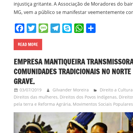
injustiça gritante. A Associação de Moradores do bai
MG, vem a público se manifestar veementemente con
Facebook
Twitter
Message
Telegram
Skype
WhatsApp
Share
READ MORE
EMPRESA MANTIQUEIRA TRANSMISSORA 
COMUNIDADES TRADICIONAIS NO NORTE 
GRAVE.
03/07/2019
Gilvander Moreira
Direito a Cultur
Direitos das mulheres
,
Direitos dos Povos Indígenas
,
Direit
pela terra e Reforma Agrária
,
Movimentos Sociais Populare