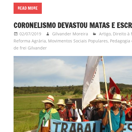
READ MORE
CORONELISMO DEVASTOU MATAS E ESCR
02/07/2019
Gilvander Moreira
Artigo
,
Direito à
Reforma Agrária
,
Movimentos Sociais Populares
,
Pedagogia 
de frei Gilvander