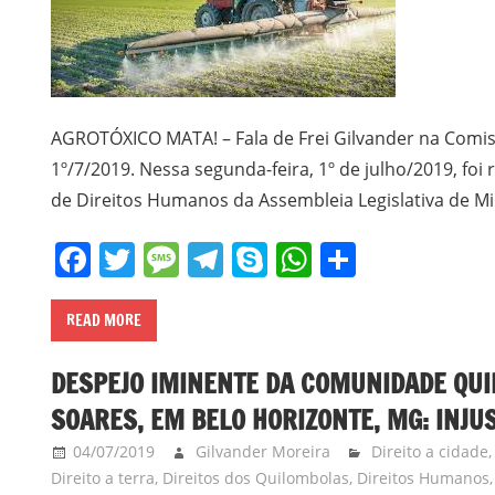
AGROTÓXICO MATA! – Fala de Frei Gilvander na Comi
1º/7/2019. Nessa segunda-feira, 1º de julho/2019, foi
de Direitos Humanos da Assembleia Legislativa de M
Facebook
Twitter
Message
Telegram
Skype
WhatsApp
Share
READ MORE
DESPEJO IMINENTE DA COMUNIDADE QUI
SOARES, EM BELO HORIZONTE, MG: INJUS
04/07/2019
Gilvander Moreira
Direito a cidade
Direito a terra
,
Direitos dos Quilombolas
,
Direitos Humanos