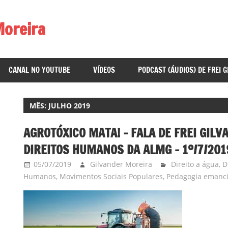
Moreira
CANAL NO YOUTUBE
VÍDEOS
PODCAST (ÁUDIOS) DE FREI 
MÊS:
JULHO 2019
AGROTÓXICO MATA! – FALA DE FREI GIL
DIREITOS HUMANOS DA ALMG – 1º/7/201
05/07/2019
Gilvander Moreira
Direito a água
,
D
Humanos
,
Movimentos Sociais Populares
,
Pedagogia emanci