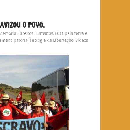
AVIZOU O POVO.
 Memória
,
Direitos Humanos
,
Luta pela terra e
emancipatória
,
Teologia da Libertação
,
Vídeos