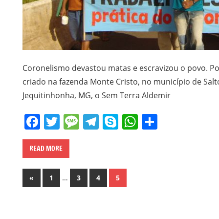
Coronelismo devastou matas e escravizou o povo. Po
criado na fazenda Monte Cristo, no município de Salto
Jequitinhonha, MG, o Sem Terra Aldemir
Facebook
Twitter
Message
Telegram
Skype
WhatsApp
Share
READ MORE
Paginação
Previous
…
«
1
3
4
5
Posts
de
posts