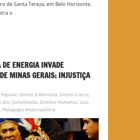
rro de Santa Tereza, em Belo Horizonte,
tra o
DE ENERGIA INVADE
DE MINAS GERAIS: INJUSTIÇA
a Popular
,
Direito à Memória
,
Direito a terra
,
os dos Quilombolas
,
Direitos Humanos
,
Luta
s
,
Pedagogia emancipatória