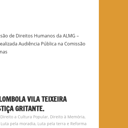
ssão de Direitos Humanos da ALMG –
 realizada Audiência Pública na Comissão
inas
LOMBOLA VILA TEIXEIRA
TIÇA GRITANTE.
,
Direito a Cultura Popular
,
Direito à Memória
,
,
Luta pela moradia
,
Luta pela terra e Reforma