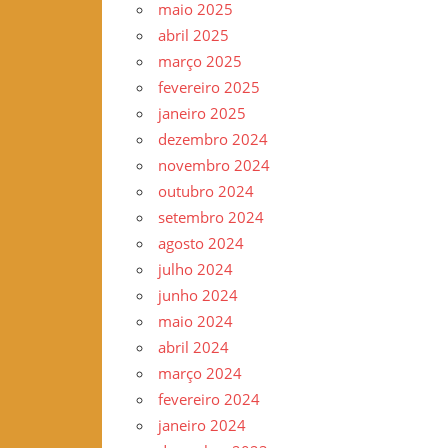
maio 2025
–
abril 2025
www.gilvander.org.br
março 2025
–
fevereiro 2025
www.freigilvander.blogspot.com.br
janeiro 2025
–
dezembro 2024
www.twitter.com/gilvanderluis
novembro 2024
–
outubro 2024
facebook:
setembro 2024
Gilvander
agosto 2024
Moreira
julho 2024
junho 2024
maio 2024
abril 2024
março 2024
fevereiro 2024
janeiro 2024