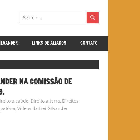
GILVANDER
LINKS DE ALIADOS
CONTATO
VANDER NA COMISSÃO DE
9.
ireito a saúde
,
Direito a terra
,
Direitos
patória
,
Vídeos de frei Gilvander