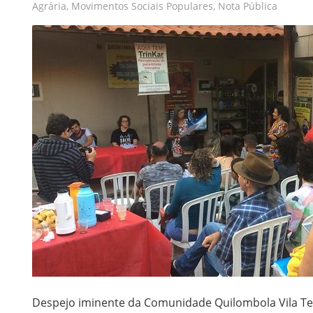
Agrária
,
Movimentos Sociais Populares
,
Nota Pública
Despejo iminente da Comunidade Quilombola Vila Tei