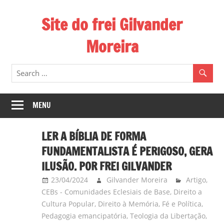
Skip
Site do frei Gilvander
to
content
Moreira
Esse
site
de
frei
MENU
Gilvander
divulga
LER A BÍBLIA DE FORMA
a
FUNDAMENTALISTA É PERIGOSO, GERA
atuação
ILUSÃO. POR FREI GILVANDER
pastoral
23/04/2024
Gilvander Moreira
Artigo
,
e
CEBs - Comunidades Eclesiais de Base
,
Direito a
a
Cultura Popular
,
Direito à Memória
,
Fé e Política
,
militância
Pedagogia emancipatória
,
Teologia da Libertação
,
do