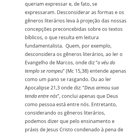
queriam expressar e, de fato, se
gilvanderufmg@gmail.com
expressaram. Desconsiderar as formas e os
–
gêneros literários leva à projeção das nossas
www.gilvander.org.br
concepções preconcebidas sobre os textos
–
bíblicos, o que resulta em leitura
www.freigilvander.blogspot.com.br
fundamentalista. Quem, por exemplo,
–
desconsidera os gêneros literários, ao ler o
www.twitter.com/gilvanderluis
–
Evangelho de Marcos, onde diz “
o véu do
facebook:
templo se rompeu
” (Mc 15,38) entende apenas
Gilvander
como um pano se rasgando. Ou ao ler
Moreira
Apocalipse 21,3 onde diz: “
Deus armou sua
tenda entre nós
”, conclui apenas que Deus
como pessoa está entre nós. Entretanto,
considerando os gêneros literários,
podemos dizer que pelo ensinamento e
práxis de Jesus Cristo condenado à pena de