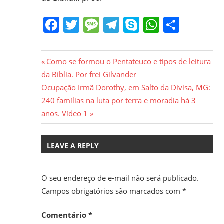
Facebook
Twitter
Message
Telegram
Skype
WhatsA
Share
Navegação
Previous
Como se formou o Pentateuco e tipos de leitura
Post:
da Bíblia. Por frei Gilvander
de
Next
Ocupação Irmã Dorothy, em Salto da Divisa, MG:
Post
Post:
240 famílias na luta por terra e moradia há 3
anos. Vídeo 1
LEAVE A REPLY
O seu endereço de e-mail não será publicado.
Campos obrigatórios são marcados com
*
Comentário
*