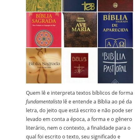
em
Ciências
Bíblicas
pelo
Pontifício
Instituto
Bíblico
de
Roma,
Itália;
doutorando
Quem lê e interpreta textos bíblicos de forma
em
Educação
fundamentalista
lê e entende a Bíblia ao pé da
pela
letra, do jeito que está escrito e não pode ser
FAE/UFMG;
levado em conta a época, a forma e o gênero
assessor
literário, nem o contexto, a finalidade para o
da
qual foi escrito o texto, seu significado e