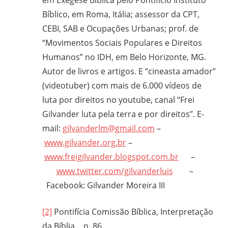
em Exegese Bíblica pelo Pontifício Instituto
Bíblico, em Roma, Itália; assessor da CPT,
CEBI, SAB e Ocupações Urbanas; prof. de
“Movimentos Sociais Populares e Direitos
Humanos” no IDH, em Belo Horizonte, MG.
Autor de livros e artigos. E “cineasta amador”
(videotuber) com mais de 6.000 vídeos de
luta por direitos no youtube, canal “Frei
Gilvander luta pela terra e por direitos”. E-
mail:
gilvanderlm@gmail.com
–
www.gilvander.org.br
–
www.freigilvander.blogspot.com.br
–
www.twitter.com/gilvanderluis
–
Facebook: Gilvander Moreira III
[2]
Pontifícia Comissão Bíblica, Interpretação
da Bíblia… p. 86.