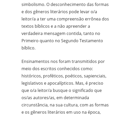
CPT,
simbolismo. O desconhecimento das formas
CEBI,
e dos gêneros literários pode levar o/a
SAB,
leitor/a a ter uma compreensão errônea dos
PJR
textos bíblicos e a não apreender a
e
verdadeira mensagem contida, tanto no
de
Primeiro quanto no Segundo Testamento
Movimentos
bíblico.
Sociais
Populares
Ensinamentos nos foram transmitidos por
do
meio dos escritos conhecidos como:
Campo
e
históricos, proféticos, poéticos, sapienciais,
Urbanos,
legislativos e apocalípticos. Mas, é preciso
em
que o/a leitor/a busque o significado que
Minas
os/as autores/as, em determinada
Gerais;
circunstância, na sua cultura, com as formas
e-
e os gêneros literários em uso na época,
mail: