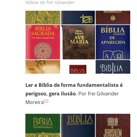
Vídeos de frei Gilvander
frei
e
padre
carmelita;
bacharel
e
licenciado
em
Filosofia
pela
Ler a Bíblia de forma fundamentalista é
UFPR,
bacharel
perigoso, gera ilusão
. Por frei Gilvander
em
[1]
Moreira
Teologia
pelo
ITESP/SP;
mestre