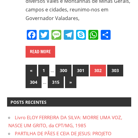
diversos Vales e Montanhas de Minas Gerais,
campos e cidades, reunimo-nos em
Governador Valadares,
Facebook
Twitter
Message
Telegram
Skype
WhatsA
Share
READ MORE
Paginação
Previous
…
«
1
300
301
302
303
Posts
de
…
Next
304
315
»
Posts
posts
POSTS RECENTES
Livro ELOY FERREIRA DA SILVA: MORRE UMA VOZ,
NASCE UM GRITO, da CPT/MG, 1985
PARTILHA DE PÃES E CEIA DE JESUS: PROJETO