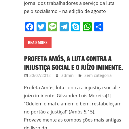
CPT,
jornal dos trabalhadores a serviço da luta
CEBI,
pelo socialismo – na edição de agosto
SAB,
Facebook
Twitter
Message
Telegram
Skype
WhatsA
Share
PJR
e
de
READ MORE
Movimentos
Sociais
PROFETA AMÓS, A LUTA CONTRA A
Populares
INJUSTIÇA SOCIAL E O JUÍZO IMINENTE.
do
30/07/2012
admin
Sem categoria
Campo
e
Profeta Amós, luta contra a injustiça social e
Urbanos,
juízo iminente. Gilvander Luís Moreira[1]
em
“Odeiem o mal e amem o bem: restabeleçam
Minas
no portão a justiça!” (Amós 5,15).
Gerais;
Provavelmente as composições mais antigas
e-
do livro do
mail: