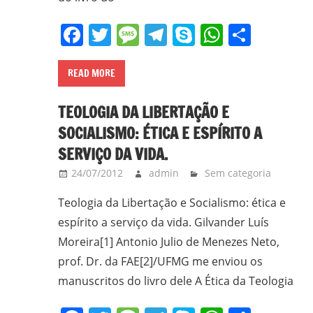
gilvanderufmg@gmail.com
Facebook
Twitter
Message
Telegram
Skype
WhatsA
Share
–
www.gilvander.org.br
–
READ MORE
www.freigilvander.blogspot.com.br
–
TEOLOGIA DA LIBERTAÇÃO E
www.twitter.com/gilvanderluis
SOCIALISMO: ÉTICA E ESPÍRITO A
–
SERVIÇO DA VIDA.
facebook:
24/07/2012
admin
Sem categoria
Gilvander
Moreira
Teologia da Libertação e Socialismo: ética e
espírito a serviço da vida. Gilvander Luís
Moreira[1] Antonio Julio de Menezes Neto,
prof. Dr. da FAE[2]/UFMG me enviou os
manuscritos do livro dele A Ética da Teologia