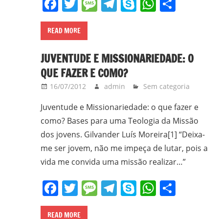
Facebook
Twitter
Message
Telegram
Skype
WhatsA
Share
READ MORE
JUVENTUDE E MISSIONARIEDADE: O
QUE FAZER E COMO?
16/07/2012
admin
Sem categoria
Juventude e Missionariedade: o que fazer e
como? Bases para uma Teologia da Missão
dos jovens. Gilvander Luís Moreira[1] “Deixa-
me ser jovem, não me impeça de lutar, pois a
vida me convida uma missão realizar…”
Facebook
Twitter
Message
Telegram
Skype
WhatsA
Share
READ MORE