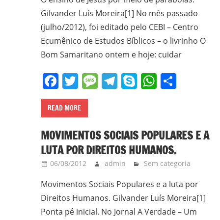
k
p
em
Gilvander Luís Moreira[1] No mês passado
Ciências
(julho/2012), foi editado pelo CEBI – Centro
Bíblicas
Ecumênico de Estudos Bíblicos – o livrinho O
pelo
Bom Samaritano ontem e hoje: cuidar
Pontifício
Instituto
Facebook
Twitter
Message
Telegram
Skype
WhatsA
Share
Bíblico
de
Roma,
READ MORE
Itália;
MOVIMENTOS SOCIAIS POPULARES E A
doutorando
em
LUTA POR DIREITOS HUMANOS.
Educação
06/08/2012
admin
Sem categoria
pela
Movimentos Sociais Populares e a luta por
FAE/UFMG;
assessor
Direitos Humanos. Gilvander Luís Moreira[1]
da
Ponta pé inicial. No Jornal A Verdade – Um