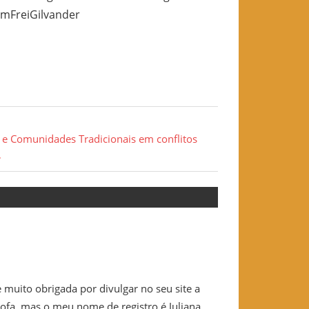
omFreiGilvander
e Comunidades Tradicionais em conflitos
 muito obrigada por divulgar no seu site a
kofa, mas o meu nome de registro é Juliana