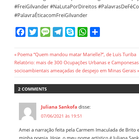
#FreiGilvander #NaLutaPorDireitos #PalavrasDeFéC
#PalavraÉticacomFreiGilvander
Facebook
Twitter
Message
Telegram
Skype
WhatsApp
Share
Navegação
Previous
Poema “Quem mandou matar Marielle?”, de Luís Turiba
Next
Post:
Relatório: mais de 300 Ocupações Urbanas e Camponesas 
de
Post:
socioambientais ameaçadas de despejo em Minas Gerais
Post
2 COMMENTS
Juliana Sankofa
disse:
07/06/2021 às 19:51
Amei a narração feita pela Carmem Imaculada de Brito e
minha poesia. Hoje, o meu nome artístico é Juliana San