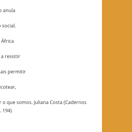
o anula
social.
África
a resistir
is permitir
icotear,
r o que somos. Juliana Costa (Cadernos
. 194)