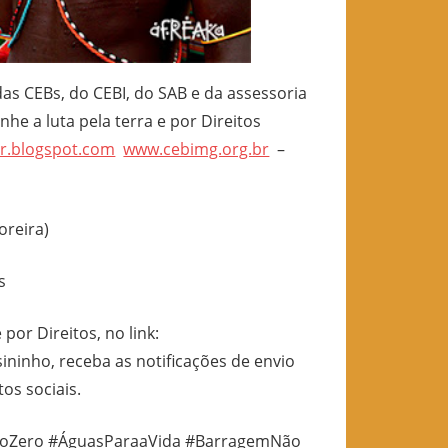
das CEBs, do CEBI, do SAB e da assessoria
e a luta pela terra e por Direitos
er.blogspot.com
www.cebimg.org.br
–
oreira)
s
por Direitos, no link:
sininho, receba as notificações de envio
tos sociais.
spejoZero #ÁguasParaaVida #BarragemNão