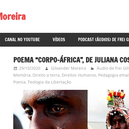
Moreira
CANAL NO YOUTUBE
VÍDEOS
PODCAST (ÁUDIOS) DE FREI 
POEMA “CORPO-ÁFRICA”, DE JULIANA CO
29/10/2020
Gilvander Moreira
Áudio de frei Gi
Memória
,
Direito a terra
,
Direitos Humanos
,
Pedagogia eman
Poesia
,
Teologia da Libertação