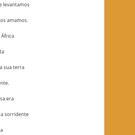
ue levantamos
nos amamos.
África
ta
a sua terra
nte.
sa era
a sorridente
la