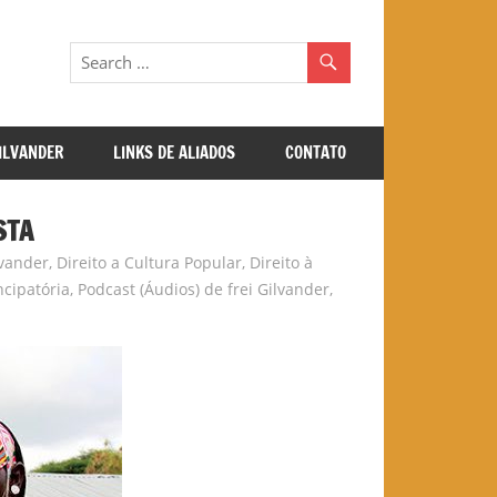
GILVANDER
LINKS DE ALIADOS
CONTATO
STA
lvander
,
Direito a Cultura Popular
,
Direito à
cipatória
,
Podcast (Áudios) de frei Gilvander
,