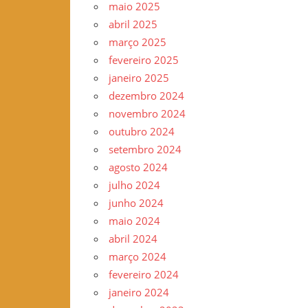
maio 2025
–
abril 2025
www.gilvander.org.br
março 2025
–
fevereiro 2025
www.freigilvander.blogspot.com.br
janeiro 2025
–
dezembro 2024
www.twitter.com/gilvanderluis
novembro 2024
–
outubro 2024
facebook:
setembro 2024
Gilvander
agosto 2024
Moreira
julho 2024
junho 2024
maio 2024
abril 2024
março 2024
fevereiro 2024
janeiro 2024