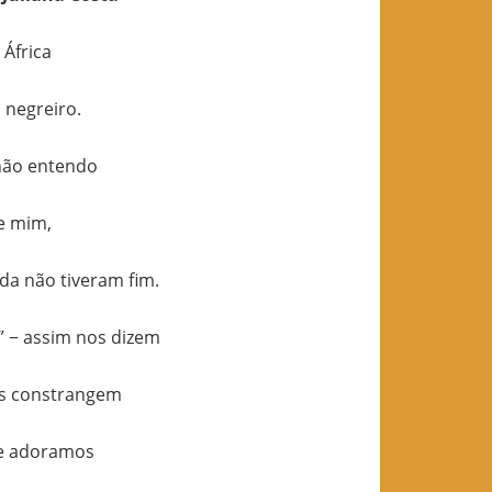
África
 negreiro.
não entendo
e mim,
da não tiveram fim.
” − assim nos dizem
s constrangem
ue adoramos