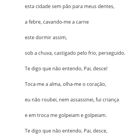
esta cidade sem pão para meus dentes,
gilvanderufmg@gmail.com
–
a febre, cavando-me a carne
www.gilvander.org.br
–
este dormir assim,
www.freigilvander.blogspot.com.br
–
sob a chuva, castigado pelo frio, perseguido.
www.twitter.com/gilvanderluis
–
Te digo que não entendo, Pai, desce!
facebook:
Gilvander
Toca-me a alma, olha-me o coração,
Moreira
eu não roubei, nem assassinei, fui criança
e em troca me golpeiam e golpeiam.
Te digo que não entendo, Pai, desce,