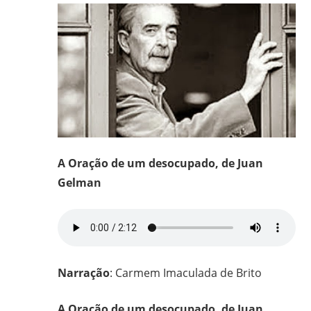
frei
e
padre
carmelita;
bacharel
e
licenciado
em
Filosofia
A Oração de um desocupado, de Juan
pela
Gelman
UFPR,
bacharel
em
Teologia
pelo
Narração
: Carmem Imaculada de Brito
ITESP/SP;
mestre
A Oração de um desocupado, de Juan