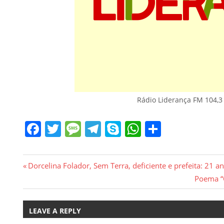
Rádio Liderança FM 104,3
Facebook
Twitter
Message
Telegram
Skype
WhatsApp
Share
Navegação
Previous
Dorcelina Folador, Sem Terra, deficiente e prefeita: 21 a
Post:
Next
Poema “
de
Post:
Post
LEAVE A REPLY