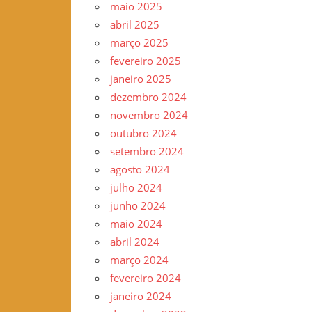
maio 2025
–
abril 2025
www.gilvander.org.br
março 2025
–
fevereiro 2025
www.freigilvander.blogspot.com.br
janeiro 2025
–
dezembro 2024
www.twitter.com/gilvanderluis
novembro 2024
–
outubro 2024
facebook:
setembro 2024
Gilvander
agosto 2024
Moreira
julho 2024
junho 2024
maio 2024
abril 2024
março 2024
fevereiro 2024
janeiro 2024