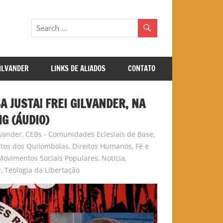
GILVANDER
LINKS DE ALIADOS
CONTATO
A JUSTA! FREI GILVANDER, NA
G (ÁUDIO)
lvander
,
CEBs - Comunidades Eclesiais de Base
,
itos dos Quilombolas
,
Direitos Humanos
,
Fé e
Movimentos Sociais Populares
,
Notícia
,
r
,
Teologia da Libertação