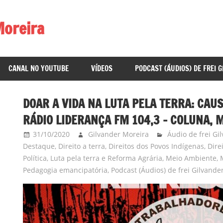
Moreira
CANAL NO YOUTUBE
VÍDEOS
PODCAST (ÁUDIOS) DE FREI 
DOAR A VIDA NA LUTA PELA TERRA: CAUS
RÁDIO LIDERANÇA FM 104,3 – COLUNA, M
31/10/2020
Gilvander Moreira
Áudio de frei Gi
Destaque
,
Direito a terra
,
Direitos dos Povos Indígenas
,
Dire
Política
,
Luta pela terra e Reforma Agrária
,
Meio Ambiente
,
Pedagogia emancipatória
,
Podcast (Áudios) de frei Gilvande