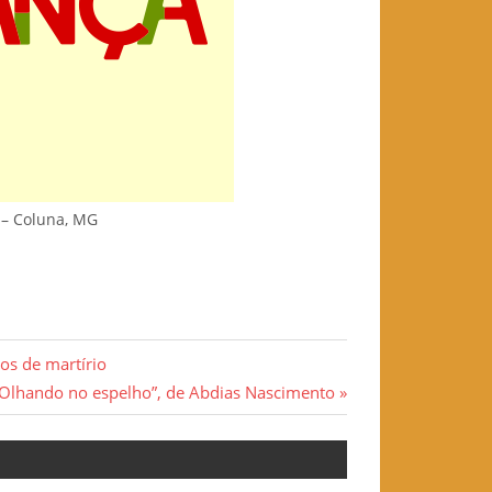
 – Coluna, MG
nos de martírio
Olhando no espelho”, de Abdias Nascimento