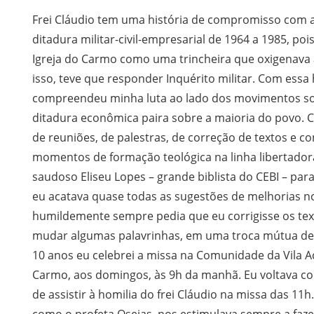
Frei Cláudio tem uma história de compromisso com a
ditadura militar-civil-empresarial de 1964 a 1985, poi
Igreja do Carmo como uma trincheira que oxigenava a
isso, teve que responder Inquérito militar. Com essa 
compreendeu minha luta ao lado dos movimentos soc
ditadura econômica paira sobre a maioria do povo. 
de reuniões, de palestras, de correção de textos e 
momentos de formação teológica na linha libertadora
saudoso Eliseu Lopes – grande biblista do CEBI – par
eu acatava quase todas as sugestões de melhorias no
humildemente sempre pedia que eu corrigisse os tex
mudar algumas palavrinhas, em uma troca mútua de
10 anos eu celebrei a missa na Comunidade da Vila 
Carmo, aos domingos, às 9h da manhã. Eu voltava co
de assistir à homilia do frei Cláudio na missa das 11
como o profeta Oseias, nos estimulava sempre a faze