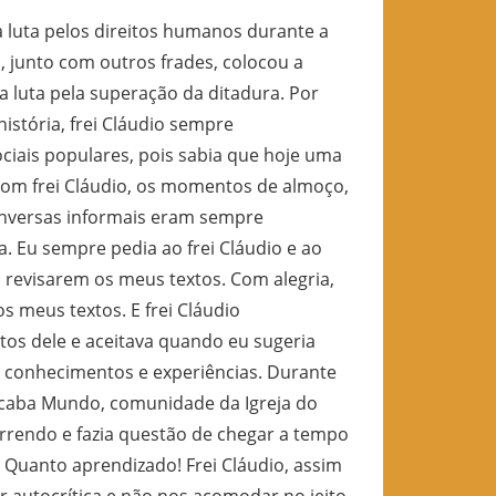
 luta pelos direitos humanos durante a
s, junto com outros frades, colocou a
 luta pela superação da ditadura. Por
história, frei Cláudio sempre
iais populares, pois sabia que hoje uma
Com frei Cláudio, os momentos de almoço,
conversas informais eram sempre
. Eu sempre pedia ao frei Cláudio e ao
a revisarem os meus textos. Com alegria,
s meus textos. E frei Cláudio
tos dele e aceitava quando eu sugeria
 conhecimentos e experiências. Durante
Acaba Mundo, comunidade da Igreja do
rrendo e fazia questão de chegar a tempo
h. Quanto aprendizado! Frei Cláudio, assim
r autocrítica e não nos acomodar no jeito