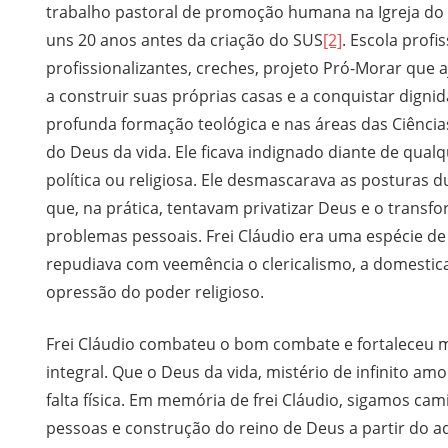
trabalho pastoral de promoção humana na Igreja do
uns 20 anos antes da criação do SUS
[2]
. Escola prof
profissionalizantes, creches, projeto Pró-Morar que
a construir suas próprias casas e a conquistar dign
profunda formação teológica e nas áreas das Ciênc
do Deus da vida. Ele ficava indignado diante de qualq
política ou religiosa. Ele desmascarava as posturas d
que, na prática, tentavam privatizar Deus e o trans
problemas pessoais. Frei Cláudio era uma espécie de
repudiava com veemência o clericalismo, a domestica
opressão do poder religioso.
Frei Cláudio combateu o bom combate e fortaleceu mui
integral. Que o Deus da vida, mistério de infinito am
falta física. Em memória de frei Cláudio, sigamos c
pessoas e construção do reino de Deus a partir do aq