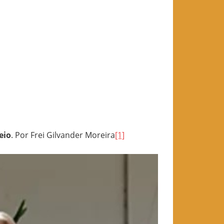
eio
. Por Frei Gilvander Moreira
[1]