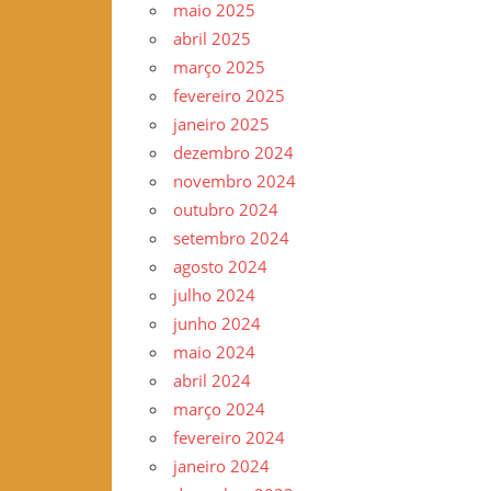
maio 2025
–
abril 2025
www.gilvander.org.br
março 2025
–
fevereiro 2025
www.freigilvander.blogspot.com.br
janeiro 2025
–
dezembro 2024
www.twitter.com/gilvanderluis
novembro 2024
–
outubro 2024
facebook:
setembro 2024
Gilvander
agosto 2024
Moreira
julho 2024
junho 2024
maio 2024
abril 2024
março 2024
fevereiro 2024
janeiro 2024