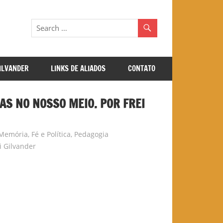
GILVANDER
LINKS DE ALIADOS
CONTATO
IAS NO NOSSO MEIO. POR FREI
 Memória
,
Fé e Política
,
Pedagogia
i Gilvander