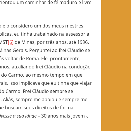
orientou um caminhar de fé maduro e livre
ão e o considero um dos meus mestres.
licas, eu tinha trabalhado na assessoria
 MST
[6]
de Minas, por três anos, até 1996.
inas Gerais. Perguntei ao frei Cláudio se
s voltar de Roma. Ele, prontamente,
 anos, auxiliando frei Cláudio na condução
de do Carmo, ao mesmo tempo em que
is. Isso implicava que eu tinha que viajar
 do Carmo. Frei Cláudio sempre se
. Aliás, sempre me apoiou e sempre me
ue buscam seus direitos de forma
tivesse a sua idade –
30 anos mais jovem
-,