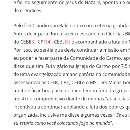
e fiel no seguimento de Jesus de Nazaré, apontou e 
de crendices.
Pelo frei Cláudio van Balen nutro uma eterna gratid
Antes de ir para Roma fazer mestrado em Ciências Bíb
do CEBI
[3]
, CPT
[4]
, CEBs
[5]
e acompanhado a luta do
Por isso, eu sentia que devia continuar a missão em M
eu poderia fazer parte da Comunidade do Carmo, apó
disse que sim. Fui vigário na Igreja do Carmo por 7,5
de uma evangelização emancipatória na comunida
assessorava as CEBs, CPT, CEBI e o MST em Minas Gera
muito e ficar boa parte do meu tempo fora da Igreja
mostrou compreensivo diante de minhas “ausências”
incentivou a continuar apoiando a luta dos pobres q
organizada. Inclusive me disse algumas vezes: “
Se eu 
eu estaria como você colocando fogo no mundo
”.