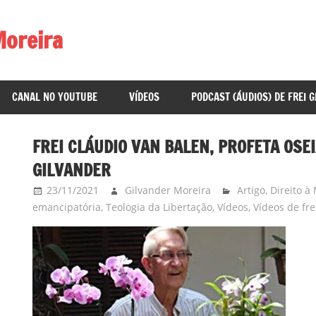
Moreira
CANAL NO YOUTUBE
VÍDEOS
PODCAST (ÁUDIOS) DE FREI 
FREI CLÁUDIO VAN BALEN, PROFETA OSE
GILVANDER
23/11/2021
Gilvander Moreira
Artigo
,
Direito à
emancipatória
,
Teologia da Libertação
,
Vídeos
,
Vídeos de fre