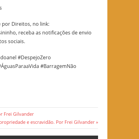
s
por Direitos, no link:
sininho, receba as notificações de envio
tos sociais.
Rodoanel #DespejoZero
s #ÁguasParaaVida #BarragemNão
r Frei Gilvander
propriedade e escravidão. Por Frei Gilvander