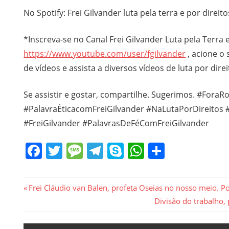
No Spotify: Frei Gilvander luta pela terra e por direito
*Inscreva-se no Canal Frei Gilvander Luta pela Terra e 
https://www.youtube.com/user/fgilvander
, acione o 
de vídeos e assista a diversos vídeos de luta por direi
Se assistir e gostar, compartilhe. Sugerimos. #Fora
#PalavraÉticacomFreiGilvander #NaLutaPorDireito
#FreiGilvander #PalavrasDeFéComFreiGilvander
Facebook
Twitter
Message
Telegram
Skype
WhatsApp
Share
Navegação
Previous
Frei Cláudio van Balen, profeta Oseias no nosso meio. Po
Post:
Next
Divisão do trabalho, 
de
Post: