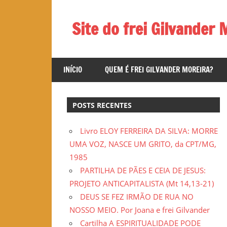
Skip
to
Site do frei Gilvander 
content
Esse
site
INÍCIO
QUEM É FREI GILVANDER MOREIRA?
de
frei
Gilvander
POSTS RECENTES
divulga
a
Livro ELOY FERREIRA DA SILVA: MORRE
atuação
UMA VOZ, NASCE UM GRITO, da CPT/MG,
pastoral
1985
e
PARTILHA DE PÃES E CEIA DE JESUS:
a
PROJETO ANTICAPITALISTA (Mt 14,13-21)
militância
DEUS SE FEZ IRMÃO DE RUA NO
do
NOSSO MEIO. Por Joana e frei Gilvander
frei
Cartilha A ESPIRITUALIDADE PODE