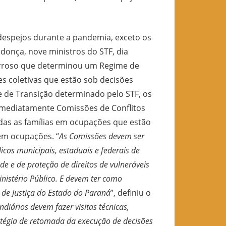
 despejos durante a pandemia, exceto os
onça, nove ministros do STF, dia
Barroso que determinou um Regime de
s coletivas que estão sob decisões
e de Transição determinado pelo STF, os
r imediatamente Comissões de Conflitos
odas as famílias em ocupações que estão
em ocupações. “
As Comissões devem ser
cos municipais, estaduais e federais de
úde e de proteção de direitos de vulneráveis
nistério Público. E
devem ter como
 de Justiça do Estado do Paraná
”, definiu o
diários devem fazer visitas técnicas,
atégia de retomada da execução de decisões