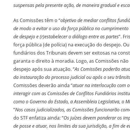
suspensas pela presente ação, de maneira gradual e esc
As Comissões têm o “
objetivo de mediar conflitos fundi
de modo a evitar o uso da força pública no cumprimento
de despejo e (r)estabelecer o diálogo entre as partes
”. Fr
força pública (de polícia) na execução do despejo. Ou
fundiários dos Tribunais devem ser exitosas na con
garanta o direito à moradia. Logo, as Comissões nã
despejo após sua atuação. “
As Comissões poderão atuar 
da instauração do processo judicial ou após o seu trânsi
Comissões deverão ainda “
atuar na interlocução com o 
interagir com as Comissões de Conflitos Fundiários insti
como o Governo do Estado, a Assembleia Legislativa, o Min
“
Nos casos judicializados, as Comissões funcionarão como
do STF enfatiza ainda: “
Os juízes devem ponderar os imp
de posse e atuar, nos limites da sua jurisdição, a fim de 