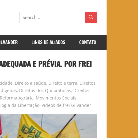
GILVANDER
LINKS DE ALIADOS
CONTATO
ADEQUADA E PRÉVIA. POR FREI
 cidade
,
Direito a saúde
,
Direito a terra
,
Direitos
Indígenas
,
Direitos dos Quilombolas
,
Direitos
e Reforma Agrária
,
Movimentos Sociais
logia da Libertação
,
Vídeos de frei Gilvander