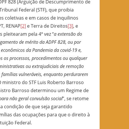
 ADPF 828 (Arguição de Descumprimento de
ribunal Federal (STF), que proibia
 coletivas e em casos de inquilinos
 PT, RENAP
[2]
e Terra de Direitos
[3]
, e
pleitearam pela 4ª vez “
a extensão do
lgamento de mérito da ADPF 828, ou por
 e econômicos da Pandemia da covid-19 e,
s os processos, procedimentos ou qualquer
ministrativas ou extrajudiciais de remoção
 famílias vulneráveis, enquanto perdurarem
 O ministro do STF Luis Roberto Barroso
inistro Barroso determinou um Regime de
para não geral convulsão social
”, se retome
a condição de que seja garantido
amílias das ocupações para que o direito à
tuição Federal.