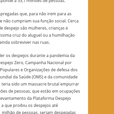
sponde a 33,1 milhões de pessoas.
mpregadas que, para não irem para as
e não cumpriam sua função social. Cerca
 despejo são mulheres, crianças e
ssima cruz do aluguel ou a humilhação
ainda sobreviver nas ruas.
ender os despejos durante a pandemia da
 Despejo Zero, Campanha Nacional por
 Populares e Organizações de defesa dos
Mundial da Saúde (OMS) e da comunidade
19, teria sido um massacre brutal empurrar
ilhões de pessoas, que estão em ocupações
 levantamento da Plataforma Despejo
 a que proibiu os despejos até
e 1 milhão de pessoas, seriam despejadas