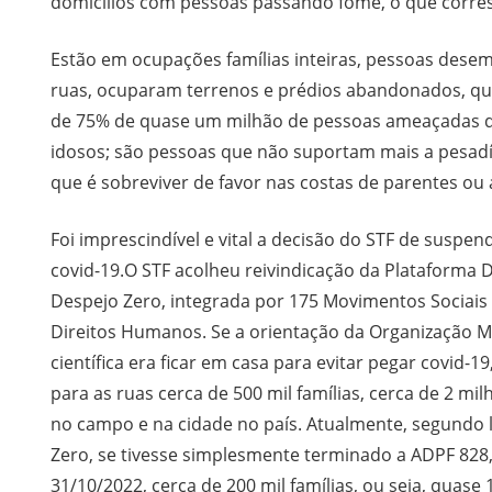
domicílios com pessoas passando fome, o que corre
Estão em ocupações famílias inteiras, pessoas dese
ruas, ocuparam terrenos e prédios abandonados, qu
de 75% de quase um milhão de pessoas ameaçadas de
idosos; são pessoas que não suportam mais a pesadí
que é sobreviver de favor nas costas de parentes ou 
Foi imprescindível e vital a decisão do STF de susp
covid-19.O STF acolheu reivindicação da Plataforma
Despejo Zero, integrada por 175 Movimentos Sociais
Direitos Humanos. Se a orientação da Organização 
científica era ficar em casa para evitar pegar covid-
para as ruas cerca de 500 mil famílias, cerca de 2 m
no campo e na cidade no país. Atualmente, segundo
Zero, se tivesse simplesmente terminado a ADPF 828,
31/10/2022, cerca de 200 mil famílias, ou seja, quas