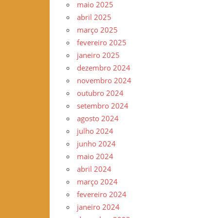
maio 2025
–
abril 2025
www.gilvander.org.br
março 2025
–
fevereiro 2025
www.freigilvander.blogspot.com.br
janeiro 2025
–
dezembro 2024
www.twitter.com/gilvanderluis
novembro 2024
–
outubro 2024
facebook:
setembro 2024
Gilvander
agosto 2024
Moreira
julho 2024
junho 2024
maio 2024
abril 2024
março 2024
fevereiro 2024
janeiro 2024