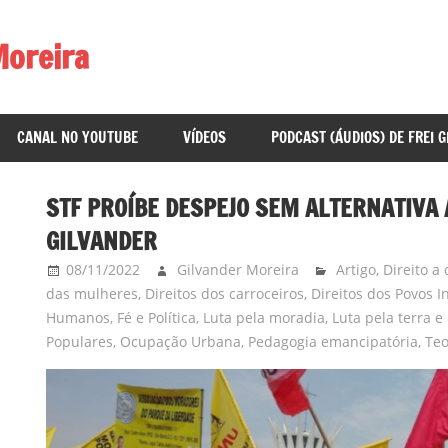
Moreira
CANAL NO YOUTUBE
VÍDEOS
PODCAST (ÁUDIOS) DE FREI 
STF PROÍBE DESPEJO SEM ALTERNATIVA 
GILVANDER
08/11/2022
Gilvander Moreira
Artigo
,
Direito a
das mulheres
,
Direitos dos carroceiros
,
Direitos dos Povos 
Humanos
,
Fé e Política
,
Luta pela moradia
,
Luta pela terra 
Populares
,
Ocupação Urbana
,
Pedagogia emancipatória
,
Teo