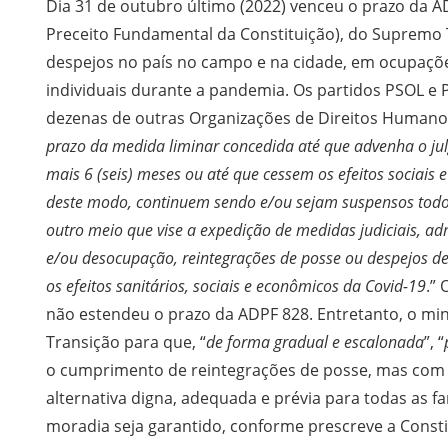
Dia 31 de outubro último (2022) venceu o prazo da
Preceito Fundamental da Constituição), do Supremo T
despejos no país no campo e na cidade, em ocupações
individuais durante a pandemia. Os partidos PSOL e
dezenas de outras Organizações de Direitos Humanos 
prazo da medida liminar concedida até que advenha o ju
mais 6 (seis) meses ou até que cessem os efeitos sociais
deste modo, continuem sendo e/ou sejam suspensos todo
outro meio que vise a expedição de medidas judiciais, ad
e/ou desocupação, reintegrações de posse ou despejos de
os efeitos sanitários, sociais e econômicos da Covid-19
.”
não estendeu o prazo da ADPF 828. Entretanto, o m
Transição para que, “
de forma gradual e escalonada
”, “
o cumprimento de reintegrações de posse, mas com 
alternativa digna, adequada e prévia para todas as f
moradia seja garantido, conforme prescreve a Consti