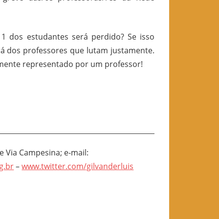
11 dos estudantes será perdido? Se isso
rá dos professores que lutam justamente.
amente representado por um professor!
 e Via Campesina; e-mail:
g.br
–
www.twitter.com/gilvanderluis