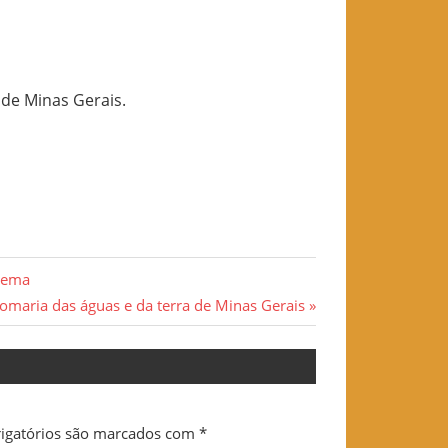
 de Minas Gerais.
ciema
omaria das águas e da terra de Minas Gerais
:
igatórios são marcados com
*