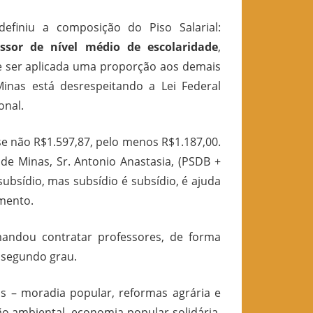
efiniu a composição do Piso Salarial:
essor de nível médio de escolaridade
,
ve ser aplicada uma proporção aos demais
Minas está desrespeitando a Lei Federal
onal.
 se não R$1.597,87, pelo menos R$1.187,00.
 de Minas, Sr. Antonio Anastasia, (PSDB +
ubsídio, mas subsídio é subsídio, é ajuda
mento.
andou contratar professores, de forma
o segundo grau.
as – moradia popular, reformas agrária e
ão ambiental, economia popular solidária,