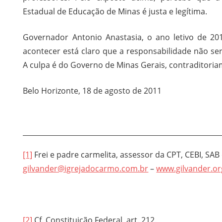
Estadual de Educação de Minas é justa e legítima.
Governador Antonio Anastasia, o ano letivo de 20
acontecer está claro que a responsabilidade não se
A culpa é do Governo de Minas Gerais, contraditori
Belo Horizonte, 18 de agosto de 2011
[1]
Frei e padre carmelita, assessor da CPT, CEBI, SAB
gilvander@igrejadocarmo.com.br
–
www.gilvander.or
[2]
Cf. Constituição Federal, art. 212.