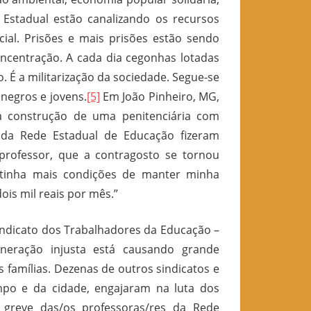
e Estadual estão canalizando os recursos
ial. Prisões e mais prisões estão sendo
ncentração. A cada dia cegonhas lotadas
o. É a militarização da sociedade. Segue-se
negros e jovens.
[5]
Em João Pinheiro
, MG,
a construção de uma penitenciária com
 da Rede Estadual de Educação fizeram
professor, que a contragosto se tornou
o tinha mais condições de manter minha
ois mil reais por mês.”
Sindicato dos Trabalhadores da Educação –
eração injusta está causando grande
 famílias. Dezenas de outros sindicatos e
po e da cidade, engajaram na luta dos
 greve das/os professoras/res da Rede