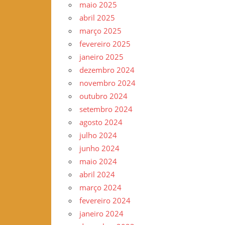
maio 2025
–
abril 2025
www.gilvander.org.br
março 2025
–
fevereiro 2025
www.freigilvander.blogspot.com.br
janeiro 2025
–
dezembro 2024
www.twitter.com/gilvanderluis
novembro 2024
–
outubro 2024
facebook:
setembro 2024
Gilvander
agosto 2024
Moreira
julho 2024
junho 2024
maio 2024
abril 2024
março 2024
fevereiro 2024
janeiro 2024