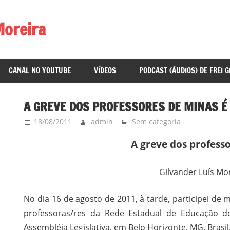
Moreira
CANAL NO YOUTUBE
VÍDEOS
PODCAST (ÁUDIOS) DE FREI 
A GREVE DOS PROFESSORES DE MINAS É
18/08/2011
admin
Sem categoria
A
greve dos professo
Gilvander Luís Mo
No dia 16 de agosto de 2011, à tarde, participei d
professoras/res da Rede Estadual de Educação d
Assembléia Legislativa, em Belo Horizonte, MG, Brasil