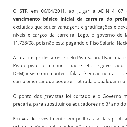
O STF, em 06/04/2011, ao julgar a ADIN 4.167 d
vencimento básico
inicial da carreira do prof
excluídas quaisquer vantagens e gratificações e de
níveis e cargos da carreira. Logo, o governo de 
11.738/08, pois não está pagando o Piso Salarial Naci
A luta dos professores é pelo Piso Salarial Nacional:
Piso é piso – o mínimo -, não é teto. O governador
DEM) insiste em manter – fala até em aumentar – o s
complementar que pode ser retirada a qualquer mo
O ponto dos grevistas foi cortado e o Governo m
precária, para substituir os educadores no 3º ano d
Em vez de investimento em políticas sociais públic
urbana, saúde pública, educação pública, preservaç