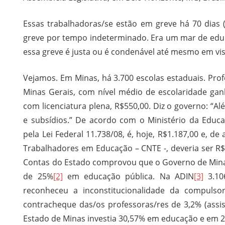
Essas trabalhadoras/se estão em greve há 70 dias 
greve por tempo indeterminado. Era um mar de educ
essa greve é justa ou é condenável até mesmo em vi
Vejamos. Em Minas, há 3.700 escolas estaduais. Pro
Minas Gerais, com nível médio de escolaridade gan
com licenciatura plena, R$550,00. Diz o governo: “Al
e subsídios.” De acordo com o Ministério da Educ
pela Lei Federal 11.738/08, é, hoje, R$1.187,00 e, 
Trabalhadores em Educação – CNTE -, deveria ser R$1
Contas do Estado comprovou que o Governo de Minas
de 25%
[2]
em educação pública. Na ADIN
[3]
3.10
reconheceu a inconstitucionalidade da compulso
contracheque das/os professoras/res de 3,2% (assi
Estado de Minas investia 30,57% em educação e em 2