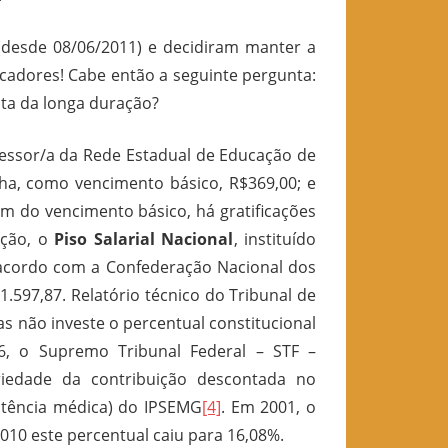
(desde 08/06/2011) e decidiram manter a
adores! Cabe então a seguinte pergunta:
sta da longa duração?
fessor/a da Rede Estadual de Educação de
ha, como vencimento básico, R$369,00; e
ém do vencimento básico, há gratificações
ação, o
Piso Salarial Nacional
, instituído
de acordo com a Confederação Nacional dos
.597,87. Relatório técnico do Tribunal de
 não investe o percentual constitucional
6, o Supremo Tribunal Federal – STF –
riedade da contribuição descontada no
stência médica) do IPSEMG
[4]
. Em 2001, o
010 este percentual caiu para 16,08%.