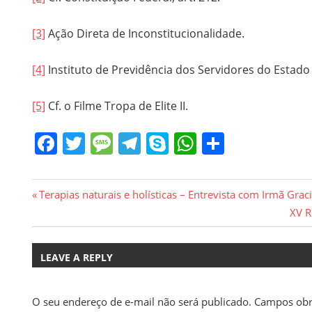
[3]
Ação Direta de Inconstitucionalidade.
[4]
Instituto de Previdência dos Servidores do Estado
[5]
Cf. o Filme Tropa de Elite II.
Facebook
Twitter
Message
Telegram
Skype
WhatsApp
Share
Navegação
Previous
Terapias naturais e holísticas – Entrevista com Irmã Gra
Post:
Next
XV R
de
Post
Post
LEAVE A REPLY
O seu endereço de e-mail não será publicado.
Campos obr