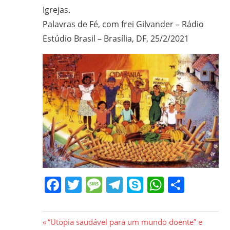
em
Igrejas.
Ciências
Palavras de Fé, com frei Gilvander – Rádio
Bíblicas
Estúdio Brasil – Brasília, DF, 25/2/2021
pelo
Pontifício
Instituto
Bíblico
de
Roma,
Itália;
doutorando
em
Educação
Facebook
Twitter
Message
Telegram
Skype
WhatsA
Share
pela
FAE/UFMG;
assessor
da
Navegação
Previous
“Utopia saudável para um mundo doente” e