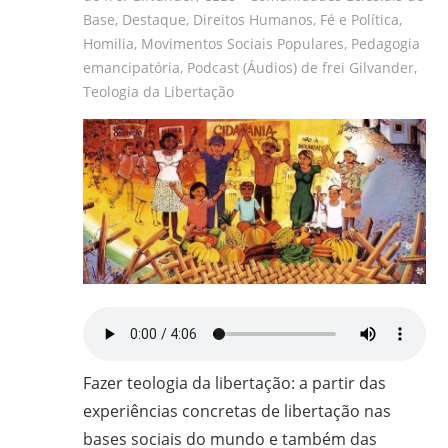
frei
Base
,
Destaque
,
Direitos Humanos
,
Fé e Política
,
e
Homilia
,
Movimentos Sociais Populares
,
Pedagogia
emancipatória
,
Podcast (Áudios) de frei Gilvander
,
padre
Teologia da Libertação
carmelita;
bacharel
e
licenciado
em
Filosofia
pela
UFPR,
bacharel
em
Teologia
pelo
Fazer teologia da libertação: a partir das
ITESP/SP;
experiências concretas de libertação nas
mestre
bases sociais do mundo e também das