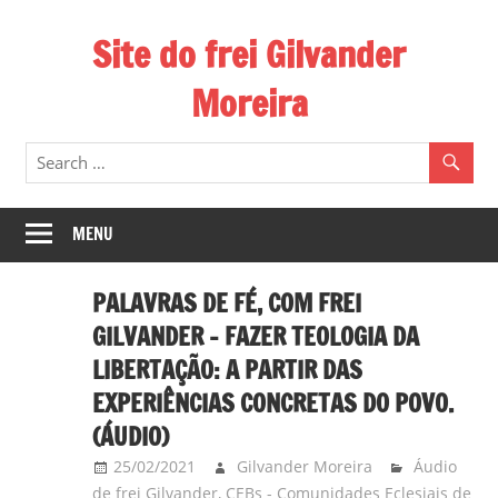
Skip
Site do frei Gilvander
to
content
Moreira
Esse
site
de
frei
MENU
Gilvander
divulga
PALAVRAS DE FÉ, COM FREI
a
GILVANDER – FAZER TEOLOGIA DA
atuação
LIBERTAÇÃO: A PARTIR DAS
pastoral
EXPERIÊNCIAS CONCRETAS DO POVO.
e
a
(ÁUDIO)
militância
25/02/2021
Gilvander Moreira
Áudio
do
de frei Gilvander
,
CEBs - Comunidades Eclesiais de