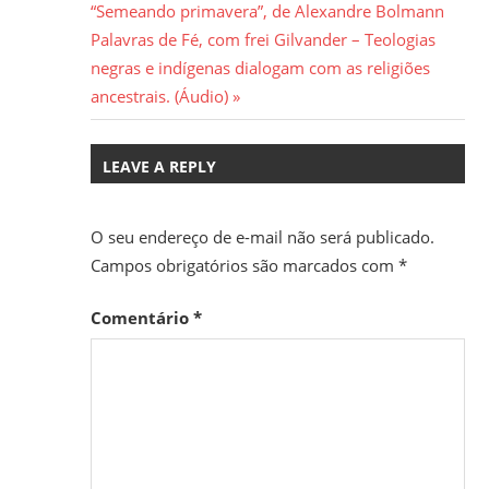
CPT,
Post:
“Semeando primavera”, de Alexandre Bolmann
de
CEBI,
Next
Palavras de Fé, com frei Gilvander – Teologias
SAB,
Post
Post:
negras e indígenas dialogam com as religiões
PJR
ancestrais. (Áudio)
e
de
LEAVE A REPLY
Movimentos
Sociais
Populares
O seu endereço de e-mail não será publicado.
do
Campos obrigatórios são marcados com
*
Campo
e
Comentário
*
Urbanos,
em
Minas
Gerais;
e-
mail: