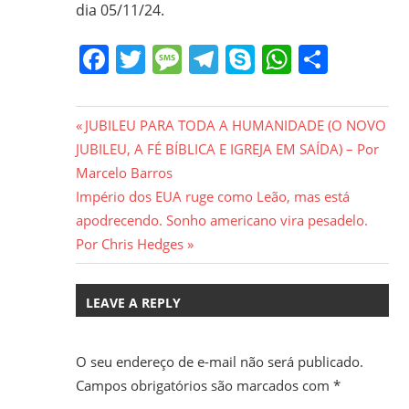
dia 05/11/24.
Facebook
Twitter
Message
Telegram
Skype
WhatsA
Share
Navegação
Previous
JUBILEU PARA TODA A HUMANIDADE (O NOVO
Post:
JUBILEU, A FÉ BÍBLICA E IGREJA EM SAÍDA) – Por
de
Marcelo Barros
Post
Next
Império dos EUA ruge como Leão, mas está
Post:
apodrecendo. Sonho americano vira pesadelo.
Por Chris Hedges
LEAVE A REPLY
O seu endereço de e-mail não será publicado.
Campos obrigatórios são marcados com
*