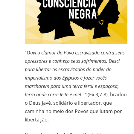
em
Ciências
Bíblicas
pelo
Pontifício
Instituto
Bíblico
“
Ouvi o clamor do Povo escravizado contra seus
de
opressores e conheço seus sofrimentos. Desci
Roma,
para libertar os escravizados do poder do
Itália;
imperialismo dos Egípcios e fazer vocês
doutorando
marcharem para uma terra fértil e espaçosa,
em
terra onde corre leite e mel…”
(Ex 3,7-8), bradou
Educação
o Deus Javé, solidário e libertador, que
pela
caminha no meio dos Povos que lutam por
FAE/UFMG;
libertação.
assessor
da