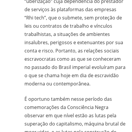
“uberização” cuja dependência do prestador
gilvanderufmg@gmail.com
de serviços às plataformas das empresas
–
“Rhi tech”, que o submete, sem proteção de
www.gilvander.org.br
leis ou contratos de trabalho e vínculos
–
trabalhistas, a situações de ambientes
www.freigilvander.blogspot.com.br
insalubres, perigosos e extenuantes por sua
–
conta e risco. Portanto, as relações sociais
www.twitter.com/gilvanderluis
escravocratas como as que se conheceram
–
no passado do Brasil imperial evoluíram para
facebook:
o que se chama hoje em dia de escravidão
Gilvander
moderna ou contemporânea.
Moreira
É oportuno também nesse período das
comemorações da Consciência Negra
observar em que nível estão as lutas pela
superação do capitalismo, máquina brutal de
moer vidas, e as lutas pela construção de