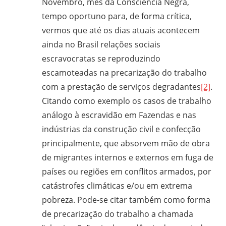
Novembro, mês da Consciência Negra,
CPT,
tempo oportuno para, de forma crítica,
CEBI,
SAB,
vermos que até os dias atuais acontecem
PJR
ainda no Brasil relações sociais
e
escravocratas se reproduzindo
de
escamoteadas na precarização do trabalho
Movimentos
com a prestação de serviços degradantes
[2]
.
Sociais
Citando como exemplo os casos de trabalho
Populares
análogo à escravidão em Fazendas e nas
do
indústrias da construção civil e confecção
Campo
principalmente, que absorvem mão de obra
e
de migrantes internos e externos em fuga de
Urbanos,
países ou regiões em conflitos armados, por
em
catástrofes climáticas e/ou em extrema
Minas
pobreza. Pode-se citar também como forma
Gerais;
e-
de precarização do trabalho a chamada
mail: