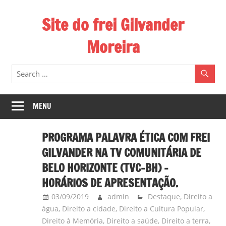
Skip
Site do frei Gilvander
to
content
Moreira
Esse
site
de
frei
MENU
Gilvander
divulga
PROGRAMA PALAVRA ÉTICA COM FREI
a
GILVANDER NA TV COMUNITÁRIA DE
atuação
BELO HORIZONTE (TVC-BH) –
pastoral
HORÁRIOS DE APRESENTAÇÃO.
e
a
03/09/2019
admin
Destaque
,
Direito a
militância
água
,
Direito a cidade
,
Direito a Cultura Popular
,
Direito à Memória
,
Direito a saúde
,
Direito a terra
,
do