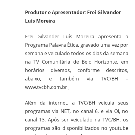
CPT,
CEBI,
Produtor e Apresentador
:
Frei Gilvander
SAB,
Luís Moreira
PJR
e
Frei Gilvander Luís Moreira apresenta o
de
Programa Palavra Ética, gravado uma vez por
Movimentos
semana e veiculado todos os dias da semana
Sociais
na TV Comunitária de Belo Horizonte, em
Populares
horários diversos, conforme descritos,
do
abaixo, e também via TVC/BH –
Campo
www.tvcbh.com.br ,
e
Urbanos,
Além da internet, a TVC/BH veicula seus
em
programas via NET, no canal 6, e via OI, no
Minas
Gerais;
canal 13. Após ser veiculado na TVC/BH, os
e-
programas são disponibilizados no youtube
mail: