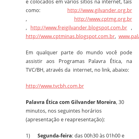
e colocados em vários sítios na internet, tais
gilvanderufmg@gmail.com
como:
http://www.gilvander.org.br
–
,
http://www.cptmg.org.br
www.gilvander.org.br
,
http://www.freigilvander.blogspot.com.br
,
–
http://www.cptminas.blogspot.com.br
,
www.pala
www.freigilvander.blogspot.com.br
–
Em qualquer parte do mundo você pode
www.twitter.com/gilvanderluis
assistir aos Programas Palavra Ética, na
–
TVC/BH, através da internet, no link, abaixo:
facebook:
Gilvander
http://www.tvcbh.com.br
Moreira
Palavra Ética com Gilvander Moreira
, 30
minutos, nos seguintes horários
(apresentação e reapresentação):
1)
Segunda-feira
: das 00h30 às 01h00 e