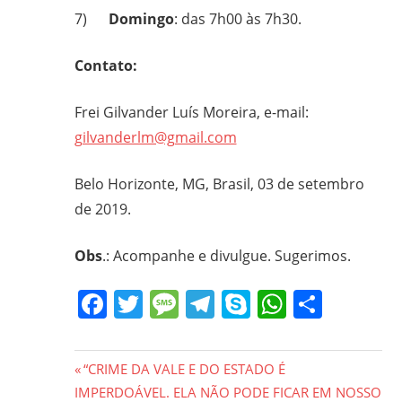
7)
Domingo
: das 7h00 às 7h30.
Contato:
Frei Gilvander Luís Moreira, e-mail:
gilvanderlm@gmail.com
Belo Horizonte, MG, Brasil, 03 de setembro
de 2019.
Obs
.: Acompanhe e divulgue. Sugerimos.
Facebook
Twitter
Message
Telegram
Skype
WhatsA
Share
Navegação
Previous
“CRIME DA VALE E DO ESTADO É
Post:
IMPERDOÁVEL. ELA NÃO PODE FICAR EM NOSSO