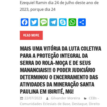
Ezequiel Ramin dia 24 de julho deste ano de
2023, porque dia 24
Facebook
Twitter
Message
Telegram
Skype
WhatsA
Share
READ MORE
MAIS UMA VITÓRIA DA LUTA COLETIVA
PARA A PROTEÇÃO INTEGRAL DA
SERRA DO ROLA-MOÇA E DE SEUS
MANANCIAIS!!! O PODER JUDICIÁRIO
DETERMINOU O ENCERRAMENTO DAS
ATIVIDADES DA MINERAÇÃO SANTA
PAULINA EM IBIRITÉ, MG!
22/07/2023
Gilvander Moreira
CEBs -
Comunidades Eclesiais de Base
,
Destaque
,
Direito