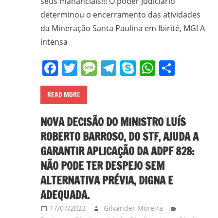
seus mananciais!!! O poder Judiciário
determinou o encerramento das atividades
da Mineração Santa Paulina em Ibirité, MG! A
intensa
Facebook
Twitter
Message
Telegram
Skype
WhatsA
Share
READ MORE
NOVA DECISÃO DO MINISTRO LUÍS
ROBERTO BARROSO, DO STF, AJUDA A
GARANTIR APLICAÇÃO DA ADPF 828:
NÃO PODE TER DESPEJO SEM
ALTERNATIVA PRÉVIA, DIGNA E
ADEQUADA.
17/07/2023
Gilvander Moreira