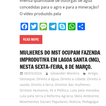
imensa quantidade de outorgas de água
concedidas para o agro e para a mineração?
O vídeo produzido pela
Facebook
Twitter
Message
Telegram
Skype
WhatsA
Share
READ MORE
MULHERES DO MST OCUPAM FAZENDA
IMPRODUTIVA EM LAGOA SANTA (MG),
NESTA SEXTA-FEIRA, 8 DE MARÇO.
08/03/2024
Gilvander Moreira
Artigo
,
Destaque
,
Direito a água
,
Direito a cidade
,
Direito a
saúde
,
Direito a terra
,
Direitos das mulheres
,
Direitos Humanos
,
Fé e Política
,
Luta pela moradia
,
Luta pela terra e Reforma Agrária
,
Meio Ambiente
,
Movimentos Sociais Populares
,
Notícia
,
Pedagogia