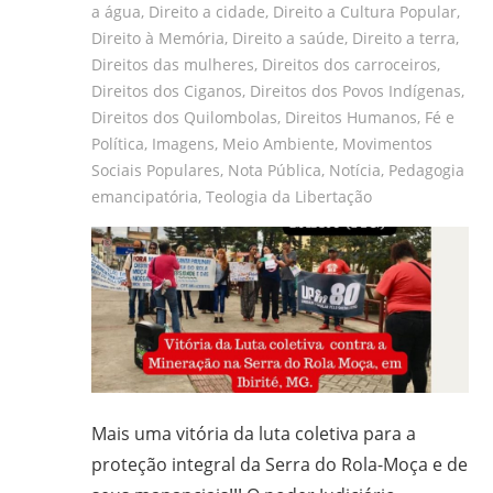
a água
,
Direito a cidade
,
Direito a Cultura Popular
,
Direito à Memória
,
Direito a saúde
,
Direito a terra
,
Direitos das mulheres
,
Direitos dos carroceiros
,
Direitos dos Ciganos
,
Direitos dos Povos Indígenas
,
Direitos dos Quilombolas
,
Direitos Humanos
,
Fé e
Política
,
Imagens
,
Meio Ambiente
,
Movimentos
Sociais Populares
,
Nota Pública
,
Notícia
,
Pedagogia
emancipatória
,
Teologia da Libertação
Mais uma vitória da luta coletiva para a
proteção integral da Serra do Rola-Moça e de