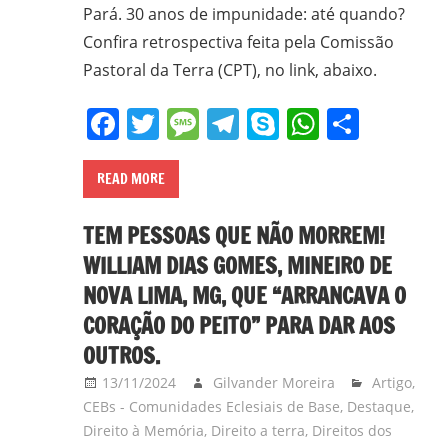
em
Pará. 30 anos de impunidade: até quando?
Ciências
Confira retrospectiva feita pela Comissão
Bíblicas
Pastoral da Terra (CPT), no link, abaixo.
pelo
Facebook
Twitter
Message
Telegram
Skype
WhatsA
Share
Pontifício
Instituto
Bíblico
READ MORE
de
Roma,
TEM PESSOAS QUE NÃO MORREM!
Itália;
WILLIAM DIAS GOMES, MINEIRO DE
doutorando
NOVA LIMA, MG, QUE “ARRANCAVA O
em
CORAÇÃO DO PEITO” PARA DAR AOS
Educação
pela
OUTROS.
FAE/UFMG;
13/11/2024
Gilvander Moreira
Artigo
,
assessor
CEBs - Comunidades Eclesiais de Base
,
Destaque
,
da
Direito à Memória
,
Direito a terra
,
Direitos dos