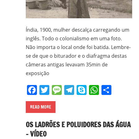
Índia, 1900, mulher descalça carregando um
inglês. Todo o colonialismo em uma foto.
Não importa o local onde foi batida. Lembre-
se de que o biturador e o diafragma destas
câmeras antigas levavam 35min de
exposição
Facebook
Twitter
Message
Telegram
Skype
WhatsA
Share
READ MORE
OS LADRÕES E POLUIDORES DAS ÁGUA
– VÍDEO