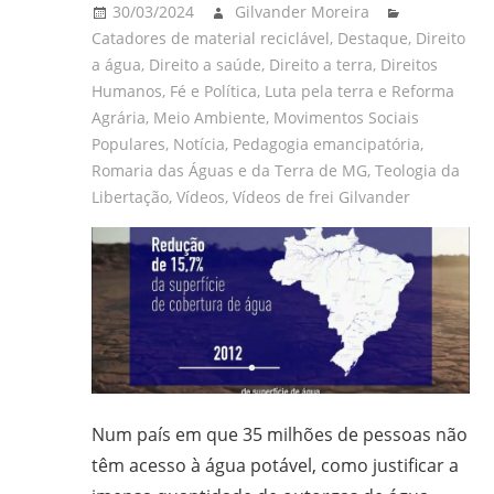
30/03/2024
Gilvander Moreira
Catadores de material reciclável
,
Destaque
,
Direito
a água
,
Direito a saúde
,
Direito a terra
,
Direitos
Humanos
,
Fé e Política
,
Luta pela terra e Reforma
Agrária
,
Meio Ambiente
,
Movimentos Sociais
Populares
,
Notícia
,
Pedagogia emancipatória
,
Romaria das Águas e da Terra de MG
,
Teologia da
Libertação
,
Vídeos
,
Vídeos de frei Gilvander
Num país em que 35 milhões de pessoas não
têm acesso à água potável, como justificar a