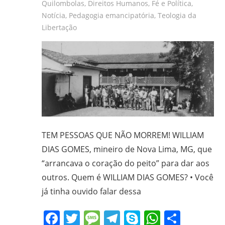
CPT,
Quilombolas
,
Direitos Humanos
,
Fé e Política
,
Notícia
,
Pedagogia emancipatória
,
Teologia da
CEBI,
Libertação
SAB,
PJR
e
de
Movimentos
Sociais
Populares
do
Campo
TEM PESSOAS QUE NÃO MORREM! WILLIAM
e
DIAS GOMES, mineiro de Nova Lima, MG, que
Urbanos,
“arrancava o coração do peito” para dar aos
em
outros. Quem é WILLIAM DIAS GOMES? • Você
Minas
já tinha ouvido falar dessa
Gerais;
e-
Facebook
Twitter
Message
Telegram
Skype
WhatsA
Share
mail: