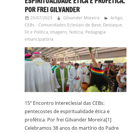
ESPIRITUALIDADE ÉTICA E PROFÉTICA.
POR FREI GILVANDER
25/07/2023
Gilvander Moreira
Artigo
,
CEBs - Comunidades Eclesiais de Base
,
Destaque
,
Fé e Política
,
Imagens
,
Notícia
,
Pedagogia
emancipatória
15º Encontro Intereclesial das CEBs:
pentecostes de espiritualidade ética e
profética. Por frei Gilvander Moreira[1]
Celebramos 38 anos do martírio do Padre