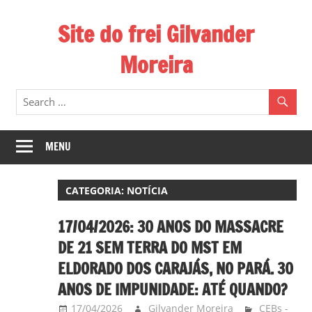
Skip
Site do frei Gilvander
to
content
Moreira
Esse
site
de
frei
MENU
Gilvander
divulga
CATEGORIA:
NOTÍCIA
a
atuação
17/04/2026: 30 ANOS DO MASSACRE
pastoral
DE 21 SEM TERRA DO MST EM
e
ELDORADO DOS CARAJÁS, NO PARÁ. 30
a
ANOS DE IMPUNIDADE: ATÉ QUANDO?
militância
do
17/04/2026
Gilvander Moreira
CEBs -