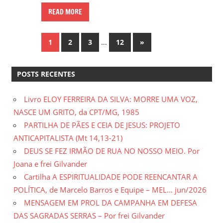
READ MORE
Paginação
…
Next
1
2
3
12
»
Posts
de
POSTS RECENTES
posts
Livro ELOY FERREIRA DA SILVA: MORRE UMA VOZ,
NASCE UM GRITO, da CPT/MG, 1985
PARTILHA DE PÃES E CEIA DE JESUS: PROJETO
ANTICAPITALISTA (Mt 14,13-21)
DEUS SE FEZ IRMÃO DE RUA NO NOSSO MEIO. Por
Joana e frei Gilvander
Cartilha A ESPIRITUALIDADE PODE REENCANTAR A
POLÍTICA, de Marcelo Barros e Equipe – MEL… jun/2026
MENSAGEM EM PROL DA CAMPANHA EM DEFESA
DAS SAGRADAS SERRAS – Por frei Gilvander