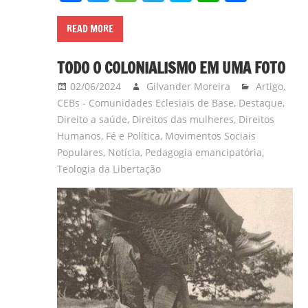
gilvanderufmg@gmail.com
READ MORE
–
www.gilvander.org.br
TODO O COLONIALISMO EM UMA FOTO
–
02/06/2024
Gilvander Moreira
Artigo
,
www.freigilvander.blogspot.com.br
CEBs - Comunidades Eclesiais de Base
,
Destaque
,
–
Direito a saúde
,
Direitos das mulheres
,
Direitos
www.twitter.com/gilvanderluis
Humanos
,
Fé e Política
,
Movimentos Sociais
–
Populares
,
Notícia
,
Pedagogia emancipatória
,
facebook:
Teologia da Libertação
Gilvander
Moreira