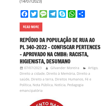
(14/07/2023)
Facebook
Twitter
Message
Telegram
Skype
WhatsA
Share
READ MORE
REPÚDIO DA POPULAÇÃO DE RUA AO
PL 340-2022 – CONFISCAR PERTENCES
– APROVADO NA CMBH: RACISTA,
HIGIENISTA, DESUMANO
07/07/2023
Gilvander Moreira
Artigo
,
Direito a cidade
,
Direito à Memória
,
Direito a
saúde
,
Direito a terra
,
Direitos Humanos
,
Fé e
Política
,
Nota Pública
,
Notícia
,
Pedagogia
emancipatória