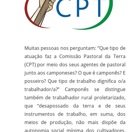
em
Ciências
Bíblicas
pelo
Pontifício
Instituto
Muitas pessoas nos perguntam: “Que tipo de
Bíblico
atuação faz a Comissão Pastoral da Terra
de
(CPT) por meio dos seus agentes de pastoral
Roma,
Itália;
junto aos camponeses? O que é camponês? E
doutorando
posseiro? Que tipo de trabalho dignifica o/a
em
trabalhador/a?” Camponês se distingue
Educação
também de trabalhador rural proletarizado,
pela
que “desapossado da terra e de seus
FAE/UFMG;
instrumentos de trabalho, em suma, dos
assessor
meios de produção, não mais dispõe da
da
autonomia social mínima dos cultivadores,