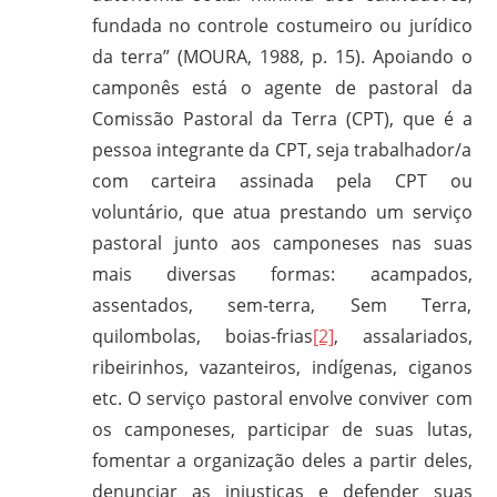
CPT,
fundada no controle costumeiro ou jurídico
CEBI,
da terra” (MOURA, 1988, p. 15). Apoiando o
SAB,
camponês está o agente de pastoral da
PJR
Comissão Pastoral da Terra (CPT), que é a
e
pessoa integrante da CPT, seja trabalhador/a
de
Movimentos
com carteira assinada pela CPT ou
Sociais
voluntário, que atua prestando um serviço
Populares
pastoral junto aos camponeses nas suas
do
mais diversas formas: acampados,
Campo
assentados, sem-terra, Sem Terra,
e
quilombolas, boias-frias
[2]
, assalariados,
Urbanos,
ribeirinhos, vazanteiros, indígenas, ciganos
em
etc. O serviço pastoral envolve conviver com
Minas
os camponeses, participar de suas lutas,
Gerais;
fomentar a organização deles a partir deles,
e-
denunciar as injustiças e defender suas
mail: