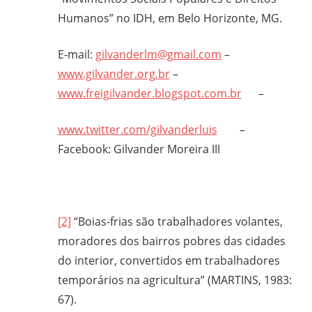
Humanos” no IDH, em Belo Horizonte, MG.
E-mail:
gilvanderlm@gmail.com
–
www.gilvander.org.br
–
www.freigilvander.blogspot.com.br
–
www.twitter.com/gilvanderluis
–
Facebook: Gilvander Moreira III
[2]
“Boias-frias são trabalhadores volantes,
moradores dos bairros pobres das cidades
do interior, convertidos em trabalhadores
temporários na agricultura” (MARTINS, 1983:
67).