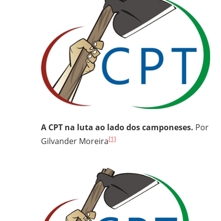
frei
e
padre
carmelita;
bacharel
e
licenciado
em
Filosofia
pela
A CPT na luta ao lado dos camponeses.
Por
UFPR,
[1]
Gilvander Moreira
bacharel
em
Teologia
pelo
ITESP/SP;
mestre