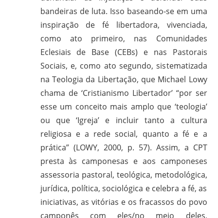
bandeiras de luta. Isso baseando-se em uma
gilvanderufmg@gmail.com
inspiração de fé libertadora, vivenciada,
–
www.gilvander.org.br
como ato primeiro, nas Comunidades
–
Eclesiais de Base (CEBs) e nas Pastorais
www.freigilvander.blogspot.com.br
Sociais, e, como ato segundo, sistematizada
–
na Teologia da Libertação, que Michael Lowy
www.twitter.com/gilvanderluis
chama de ‘Cristianismo Libertador’ “por ser
–
esse um conceito mais amplo que ‘teologia’
facebook:
ou que ‘Igreja’ e incluir tanto a cultura
Gilvander
religiosa e a rede social, quanto a fé e a
Moreira
prática” (LOWY, 2000, p. 57). Assim, a CPT
presta às camponesas e aos camponeses
assessoria pastoral, teológica, metodológica,
jurídica, política, sociológica e celebra a fé, as
iniciativas, as vitórias e os fracassos do povo
camponês com eles/no meio deles,