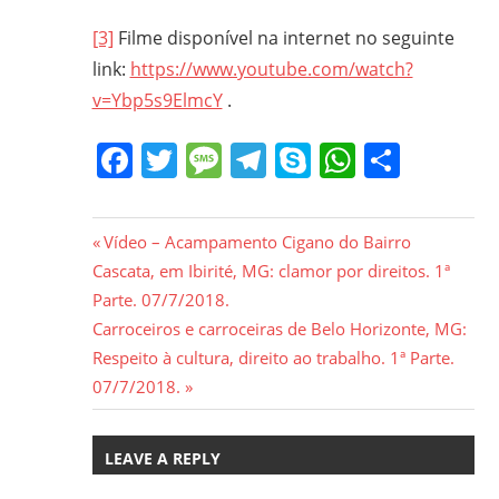
[3]
Filme disponível na internet no seguinte
link:
https://www.youtube.com/watch?
v=Ybp5s9ElmcY
.
Facebook
Twitter
Message
Telegram
Skype
WhatsA
Share
Navegação
Previous
Vídeo – Acampamento Cigano do Bairro
Post:
Cascata, em Ibirité, MG: clamor por direitos. 1ª
de
Parte. 07/7/2018.
Post
Next
Carroceiros e carroceiras de Belo Horizonte, MG:
Post:
Respeito à cultura, direito ao trabalho. 1ª Parte.
07/7/2018.
LEAVE A REPLY