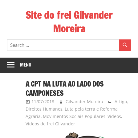
Skip
Site do frei Gilvander
to
content
Moreira
Esse
site
de
frei
MENU
Gilvander
divulga
A CPT NA LUTA AO LADO DOS
a
CAMPONESES
atuação
11/07/2018
Gilvander Moreira
Artigo
,
pastoral
Direitos Humanos
,
Luta pela terra e Reforma
e
Agrária
,
Movimentos Sociais Populares
,
Vídeos
,
a
Vídeos de frei Gilvander
militância
do