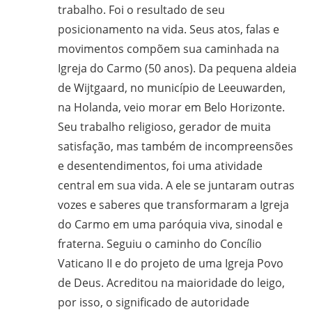
trabalho. Foi o resultado de seu
gilvanderufmg@gmail.com
posicionamento na vida. Seus atos, falas e
–
movimentos compõem sua caminhada na
www.gilvander.org.br
Igreja do Carmo (50 anos). Da pequena aldeia
–
de Wijtgaard, no município de Leeuwarden,
www.freigilvander.blogspot.com.br
na Holanda, veio morar em Belo Horizonte.
–
Seu trabalho religioso, gerador de muita
www.twitter.com/gilvanderluis
–
satisfação, mas também de incompreensões
facebook:
e desentendimentos, foi uma atividade
Gilvander
central em sua vida. A ele se juntaram outras
Moreira
vozes e saberes que transformaram a Igreja
do Carmo em uma paróquia viva, sinodal e
fraterna. Seguiu o caminho do Concílio
Vaticano II e do projeto de uma Igreja Povo
de Deus. Acreditou na maioridade do leigo,
por isso, o significado de autoridade