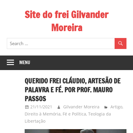
Skip
Site do frei Gilvander
to
content
Moreira
Esse
site
de
frei
MENU
Gilvander
divulga
QUERIDO FREI CLÁUDIO, ARTESÃO DE
a
PALAVRA E FÉ. POR PROF. MAURO
atuação
PASSOS
pastoral
21/11/2021
Gilvander Moreira
Artigo
,
e
Direito à Memória
,
Fé e Política
,
Teologia da
a
Libertação
militância
do