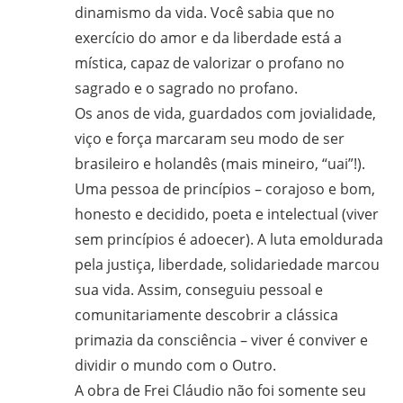
CPT,
dinamismo da vida. Você sabia que no
CEBI,
exercício do amor e da liberdade está a
SAB,
mística, capaz de valorizar o profano no
PJR
sagrado e o sagrado no profano.
e
Os anos de vida, guardados com jovialidade,
de
viço e força marcaram seu modo de ser
Movimentos
brasileiro e holandês (mais mineiro, “uai”!).
Sociais
Uma pessoa de princípios – corajoso e bom,
Populares
honesto e decidido, poeta e intelectual (viver
do
sem princípios é adoecer). A luta emoldurada
Campo
e
pela justiça, liberdade, solidariedade marcou
Urbanos,
sua vida. Assim, conseguiu pessoal e
em
comunitariamente descobrir a clássica
Minas
primazia da consciência – viver é conviver e
Gerais;
dividir o mundo com o Outro.
e-
A obra de Frei Cláudio não foi somente seu
mail: