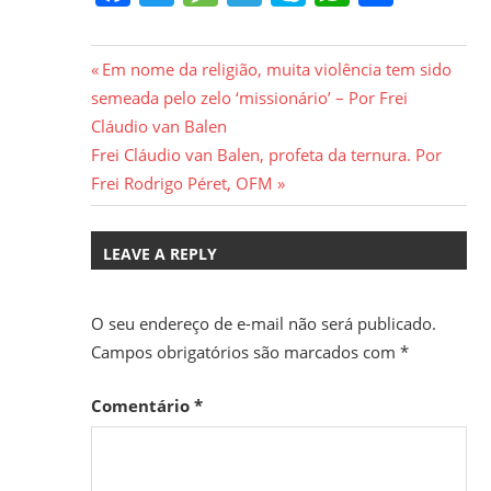
Navegação
Previous
Em nome da religião, muita violência tem sido
Post:
semeada pelo zelo ‘missionário’ – Por Frei
de
Cláudio van Balen
Post
Next
Frei Cláudio van Balen, profeta da ternura. Por
Post:
Frei Rodrigo Péret, OFM
LEAVE A REPLY
O seu endereço de e-mail não será publicado.
Campos obrigatórios são marcados com
*
Comentário
*