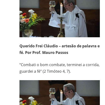
frei
e
padre
carmelita;
bacharel
e
licenciado
Querido Frei Cláudio – artesão de palavra e
em
fé. Por Prof. Mauro Passos
Filosofia
pela
“Combati o bom combate, terminei a corrida,
UFPR,
guardei a fé” (2 Timóteo 4, 7).
bacharel
em
Teologia
pelo
ITESP/SP;
mestre