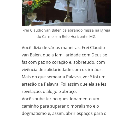
em
Ciências
Bíblicas
pelo
Pontifício
Frei Cláudio van Balen celebrando missa na Igreja
do Carmo, em Belo Horizonte, MG.
Instituto
Bíblico
Você dizia de várias maneiras, Frei Cláudio
de
van Balen, que a familiaridade com Deus se
Roma,
faz com paz no coração e, sobretudo, com
Itália;
vivência de solidariedade com os irmãos.
doutorando
Mais do que semear a Palavra, você foi um
em
artesão da Palavra. Foi assim que ela se fez
Educação
revelação, diálogo e abraço.
pela
FAE/UFMG;
Você soube ter no questionamento um
assessor
caminho para superar o moralismo e o
da
dogmatismo e, assim, abrir espaços para o